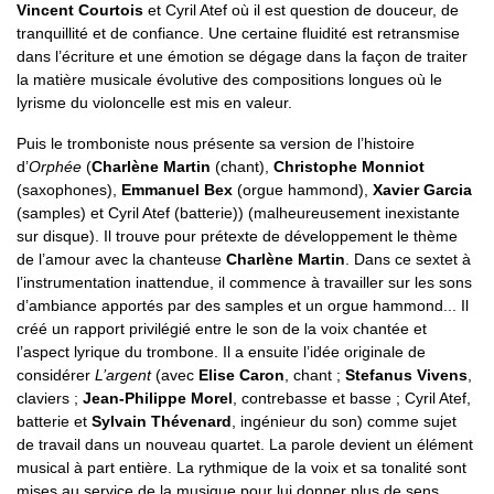
Vincent Courtois
et Cyril Atef où il est question de douceur, de
tranquillité et de confiance. Une certaine fluidité est retransmise
dans l’écriture et une émotion se dégage dans la façon de traiter
la matière musicale évolutive des compositions longues où le
lyrisme du violoncelle est mis en valeur.
Puis le tromboniste nous présente sa version de l’histoire
d’
Orphée
(
Charlène Martin
(chant),
Christophe Monniot
(saxophones),
Emmanuel Bex
(orgue hammond),
Xavier Garcia
(samples) et Cyril Atef (batterie)) (malheureusement inexistante
sur disque). Il trouve pour prétexte de développement le thème
de l’amour avec la chanteuse
Charlène Martin
. Dans ce sextet à
l’instrumentation inattendue, il commence à travailler sur les sons
d’ambiance apportés par des samples et un orgue hammond... Il
créé un rapport privilégié entre le son de la voix chantée et
l’aspect lyrique du trombone. Il a ensuite l’idée originale de
considérer
L’argent
(avec
Elise Caron
, chant ;
Stefanus Vivens
,
claviers ;
Jean-Philippe Morel
, contrebasse et basse ; Cyril Atef,
batterie et
Sylvain Thévenard
, ingénieur du son) comme sujet
de travail dans un nouveau quartet. La parole devient un élément
musical à part entière. La rythmique de la voix et sa tonalité sont
mises au service de la musique pour lui donner plus de sens...