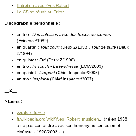
Entretien avec Yves Robert
Le G5 se réunit au Triton
Discographie personnelle :
en trio :
Des satellites avec des traces de plumes
(Evidence/1989)
en quartet :
Tout court
(Deux Z/1993),
Tout de suite
(Deux
Z/1994)
en quintet :
Eté
(Deux Z/1998)
en trio :
In Touch
-
La tendresse
(ECM/2003)
en quintet :
L’argent
(Chief Inspector/2005)
en trio :
Inspirine
(Chief Inspector/2007)
__2__
> Liens :
yvrobert.free.fr
fr.wikipedia.org/wiki/Yves_Robert_musicien
... (né en 1958,
à ne pas confondre avec son homonyme comédien et
cinéaste - 1920/2002 - !)