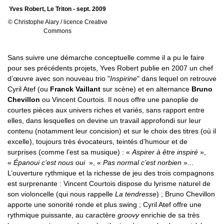
Yves Robert, Le Triton - sept. 2009
© Christophe Alary / licence Creative
Commons
Sans suivre une démarche conceptuelle comme il a pu le faire
pour ses précédents projets, Yves Robert publie en 2007 un chef
d’œuvre avec son nouveau trio "
Inspirine
" dans lequel on retrouve
Cyril Atef (ou
Franck Vaillant
sur scène) et en alternance
Bruno
Chevillon
ou Vincent Courtois. Il nous offre une panoplie de
courtes pièces aux univers riches et variés, sans rapport entre
elles, dans lesquelles on devine un travail approfondi sur leur
contenu (notamment leur concision) et sur le choix des titres (où il
excelle), toujours très évocateurs, teintés d’humour et de
surprises (comme l’est sa musique) : «
Aspirer à être inspiré
»,
«
Épanoui c’est nous oui
», «
Pas normal c’est norbien
»...
L’ouverture rythmique et la richesse de jeu des trois compagnons
est surprenante : Vincent Courtois dispose du lyrisme naturel de
son violoncelle (qui nous rappelle
La tendresse
) ; Bruno Chevillon
apporte une sonorité ronde et plus swing ; Cyril Atef offre une
rythmique puissante, au caractère
groovy
enrichie de sa très