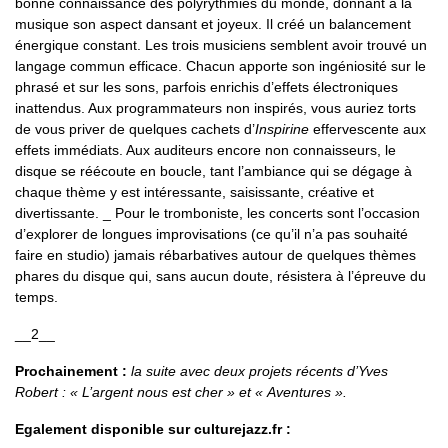
bonne connaissance des polyrythmies du monde, donnant à la
musique son aspect dansant et joyeux. Il créé un balancement
énergique constant. Les trois musiciens semblent avoir trouvé un
langage commun efficace. Chacun apporte son ingéniosité sur le
phrasé et sur les sons, parfois enrichis d’effets électroniques
inattendus. Aux programmateurs non inspirés, vous auriez torts
de vous priver de quelques cachets d’
Inspirine
effervescente aux
effets immédiats. Aux auditeurs encore non connaisseurs, le
disque se réécoute en boucle, tant l’ambiance qui se dégage à
chaque thème y est intéressante, saisissante, créative et
divertissante. _ Pour le tromboniste, les concerts sont l’occasion
d’explorer de longues improvisations (ce qu’il n’a pas souhaité
faire en studio) jamais rébarbatives autour de quelques thèmes
phares du disque qui, sans aucun doute, résistera à l’épreuve du
temps.
__2__
Prochainement :
la suite avec deux projets récents d’Yves
Robert : « L’argent nous est cher » et « Aventures ».
Egalement disponible sur culturejazz.fr :