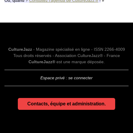
Où, quand ?
Consultez l’agenda de CultureJazz.fr
!
CultureJazz
- Magazine spécialisé en ligne - ISSN 2266-4009
Tous droits réservés - Association CultureJazz® - France
CultureJazz®
est une marque déposée.
Espace privé : se connecter
Contacts, équipe et administration.