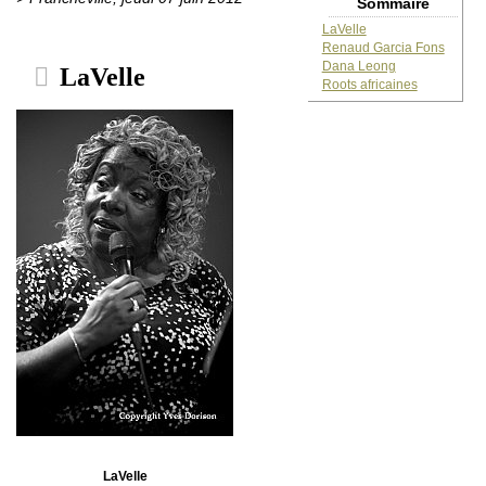
Sommaire
LaVelle
Renaud Garcia Fons
Dana Leong
LaVelle
Roots africaines
LaVelle