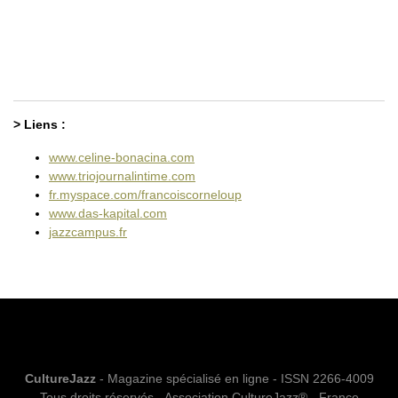
> Liens :
www.celine-bonacina.com
www.triojournalintime.com
fr.myspace.com/francoiscorneloup
www.das-kapital.com
jazzcampus.fr
CultureJazz
- Magazine spécialisé en ligne - ISSN 2266-4009
Tous droits réservés - Association CultureJazz® - France