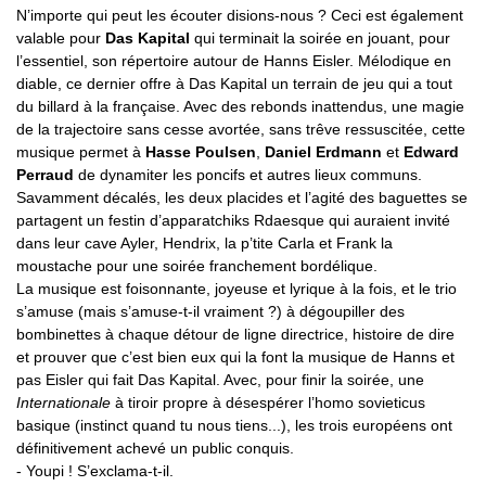
N’importe qui peut les écouter disions-nous ? Ceci est également
valable pour
Das Kapital
qui terminait la soirée en jouant, pour
l’essentiel, son répertoire autour de Hanns Eisler. Mélodique en
diable, ce dernier offre à Das Kapital un terrain de jeu qui a tout
du billard à la française. Avec des rebonds inattendus, une magie
de la trajectoire sans cesse avortée, sans trêve ressuscitée, cette
musique permet à
Hasse Poulsen
,
Daniel Erdmann
et
Edward
Perraud
de dynamiter les poncifs et autres lieux communs.
Savamment décalés, les deux placides et l’agité des baguettes se
partagent un festin d’apparatchiks Rdaesque qui auraient invité
dans leur cave Ayler, Hendrix, la p’tite Carla et Frank la
moustache pour une soirée franchement bordélique.
La musique est foisonnante, joyeuse et lyrique à la fois, et le trio
s’amuse (mais s’amuse-t-il vraiment ?) à dégoupiller des
bombinettes à chaque détour de ligne directrice, histoire de dire
et prouver que c’est bien eux qui la font la musique de Hanns et
pas Eisler qui fait Das Kapital. Avec, pour finir la soirée, une
Internationale
à tiroir propre à désespérer l’homo sovieticus
basique (instinct quand tu nous tiens...), les trois européens ont
définitivement achevé un public conquis.
- Youpi ! S’exclama-t-il.