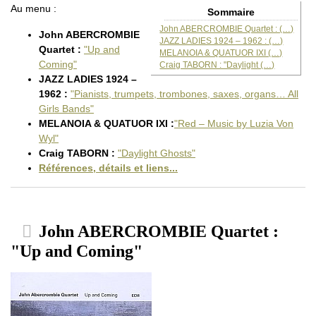
Au menu :
Sommaire
John ABERCROMBIE Quartet : (…)
John ABERCROMBIE
JAZZ LADIES 1924 – 1962 : (…)
Quartet :
"Up and
MELANOIA & QUATUOR IXI (…)
Coming"
Craig TABORN : "Daylight (…)
JAZZ LADIES 1924 –
1962 :
"Pianists, trumpets, trombones, saxes, organs… All
Girls Bands"
MELANOIA & QUATUOR IXI :
"Red – Music by Luzia Von
Wyl"
Craig TABORN :
"Daylight Ghosts"
Références, détails et liens...
John ABERCROMBIE Quartet :
"Up and Coming"