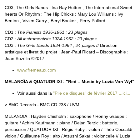
CD3, The Girls Bands : Ina Ray Hutton ; The International Sweet
hearts Or Rhythm ; The Hip Chicks ; Mary Lou Williams ; Ivy
Benton ; Vivien Garry ; Beryl Booker ; Perry Pollard
CD1 :
The Pianists 1936-1961 ; 23 plages
CD2 :
All instrumentists 1924-1962 : 23 plages
CD3 :
The Girls Bands 1934-1954 ; 24 plages
// Direction
artistique et livret du projet : Jean-Paul Ricard – Discographie :
Jean Buzelin ©2017
www.fremeaux.com
MELANOÏA & QUATUOR IXI : "Red – Music by Luzia Von Wyl"
Voir aussi dans la
"Pile de disques" de février 2017 ...ici...
> BMC Records - BMC CD 238 / UVM
MELANOIA : Hayden Chisholm : saxophone / Ronny Graupe :
guitare / Achim Kaufmann : piano / Dejan Terzic : batterie,
percussion / QUATUOR IXI : Régis Huby : violon / Théo Ceccaldi :
violon / Guillaume Roy : alto / Atsushi Sakaï : violoncelle // Luzia