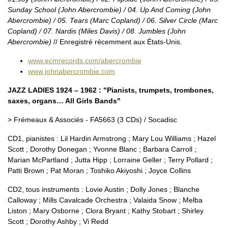
Sunday School (John Abercrombie) / 04. Up And Coming (John
Abercrombie) / 05. Tears (Marc Copland) / 06. Silver Circle (Marc
Copland) / 07. Nardis (Miles Davis) / 08. Jumbles (John
Abercrombie)
// Enregistré récemment aux États-Unis.
www.ecmrecords.com/abercrombie
www.johnabercrombie.com
JAZZ LADIES 1924 – 1962 : "Pianists, trumpets, trombones,
saxes, organs… All Girls Bands"
> Frémeaux & Associés - FA5663 (3 CDs) / Socadisc
CD1, pianistes : Lil Hardin Armstrong ; Mary Lou Williams ; Hazel
Scott ; Dorothy Donegan ; Yvonne Blanc ; Barbara Carroll ;
Marian McPartland ; Jutta Hipp ; Lorraine Geller ; Terry Pollard ;
Patti Brown ; Pat Moran ; Toshiko Akiyoshi ; Joyce Collins
CD2, tous instruments : Lovie Austin ; Dolly Jones ; Blanche
Calloway ; Mills Cavalcade Orchestra ; Valaida Snow ; Melba
Liston ; Mary Osborne ; Clora Bryant ; Kathy Stobart ; Shirley
Scott ; Dorothy Ashby ; Vi Redd