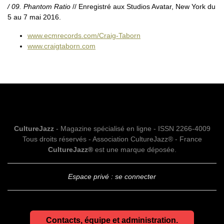
/ 09. Phantom Ratio
// Enregistré aux Studios Avatar, New York du
5 au 7 mai 2016.
www.ecmrecords.com/Craig-Taborn
www.craigtaborn.com
CultureJazz
- Magazine spécialisé en ligne - ISSN 2266-4009
Tous droits réservés - Association CultureJazz® - France
CultureJazz®
est une marque déposée.
Espace privé : se connecter
Contacts, équipe et administration.