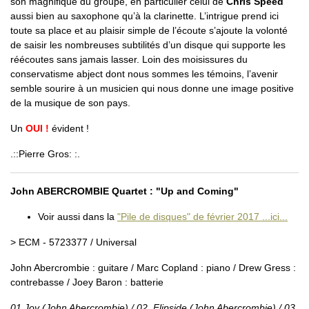
son magnifique du groupe, en particulier celui de
Chris Speed
aussi bien au saxophone qu’à la clarinette. L’intrigue prend ici
toute sa place et au plaisir simple de l’écoute s’ajoute la volonté
de saisir les nombreuses subtilités d’un disque qui supporte les
réécoutes sans jamais lasser. Loin des moisissures du
conservatisme abject dont nous sommes les témoins, l’avenir
semble sourire à un musicien qui nous donne une image positive
de la musique de son pays.
Un
OUI !
évident !
.::Pierre Gros: :.
John ABERCROMBIE Quartet : "Up and Coming"
Voir aussi dans la
"Pile de disques" de février 2017 ...ici...
> ECM - 5723377 / Universal
John Abercrombie : guitare / Marc Copland : piano / Drew Gress :
contrebasse / Joey Baron : batterie
01.Joy (John Abercrombie) / 02. Flipside (John Abercrombie) / 03.