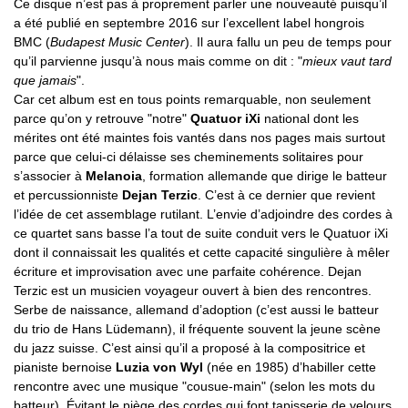
Ce disque n’est pas à proprement parler une nouveauté puisqu’il
a été publié en septembre 2016 sur l’excellent label hongrois
BMC (
Budapest Music Center
). Il aura fallu un peu de temps pour
qu’il parvienne jusqu’à nous mais comme on dit : "
mieux vaut tard
que jamais
".
Car cet album est en tous points remarquable, non seulement
parce qu’on y retrouve "notre"
Quatuor iXi
national dont les
mérites ont été maintes fois vantés dans nos pages mais surtout
parce que celui-ci délaisse ses cheminements solitaires pour
s’associer à
Melanoia
, formation allemande que dirige le batteur
et percussionniste
Dejan Terzic
. C’est à ce dernier que revient
l’idée de cet assemblage rutilant. L’envie d’adjoindre des cordes à
ce quartet sans basse l’a tout de suite conduit vers le Quatuor iXi
dont il connaissait les qualités et cette capacité singulière à mêler
écriture et improvisation avec une parfaite cohérence. Dejan
Terzic est un musicien voyageur ouvert à bien des rencontres.
Serbe de naissance, allemand d’adoption (c’est aussi le batteur
du trio de Hans Lüdemann), il fréquente souvent la jeune scène
du jazz suisse. C’est ainsi qu’il a proposé à la compositrice et
pianiste bernoise
Luzia von Wyl
(née en 1985) d’habiller cette
rencontre avec une musique "cousue-main" (selon les mots du
batteur). Évitant le piège des cordes qui font tapisserie de velours