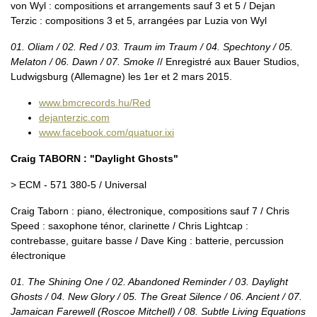
von Wyl : compositions et arrangements sauf 3 et 5 / Dejan
Terzic : compositions 3 et 5, arrangées par Luzia von Wyl
01. Oliam / 02. Red / 03. Traum im Traum / 04. Spechtony / 05.
Melaton / 06. Dawn / 07. Smoke
// Enregistré aux Bauer Studios,
Ludwigsburg (Allemagne) les 1er et 2 mars 2015.
www.bmcrecords.hu/Red
dejanterzic.com
www.facebook.com/quatuor.ixi
Craig TABORN : "Daylight Ghosts"
> ECM - 571 380-5 / Universal
Craig Taborn : piano, électronique, compositions sauf 7 / Chris
Speed : saxophone ténor, clarinette / Chris Lightcap :
contrebasse, guitare basse / Dave King : batterie, percussion
électronique
01. The Shining One / 02. Abandoned Reminder / 03. Daylight
Ghosts / 04. New Glory / 05. The Great Silence / 06. Ancient / 07.
Jamaican Farewell (Roscoe Mitchell) / 08. Subtle Living Equations