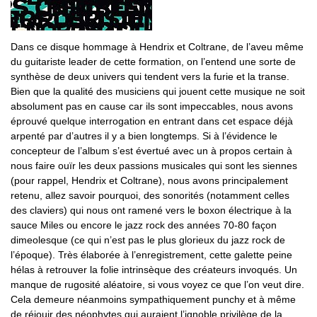
Dans ce disque hommage à Hendrix et Coltrane, de l’aveu même
du guitariste leader de cette formation, on l’entend une sorte de
synthèse de deux univers qui tendent vers la furie et la transe.
Bien que la qualité des musiciens qui jouent cette musique ne soit
absolument pas en cause car ils sont impeccables, nous avons
éprouvé quelque interrogation en entrant dans cet espace déjà
arpenté par d’autres il y a bien longtemps. Si à l’évidence le
concepteur de l’album s’est évertué avec un à propos certain à
nous faire ouïr les deux passions musicales qui sont les siennes
(pour rappel, Hendrix et Coltrane), nous avons principalement
retenu, allez savoir pourquoi, des sonorités (notamment celles
des claviers) qui nous ont ramené vers le boxon électrique à la
sauce Miles ou encore le jazz rock des années 70-80 façon
dimeolesque (ce qui n’est pas le plus glorieux du jazz rock de
l’époque). Très élaborée à l’enregistrement, cette galette peine
hélas à retrouver la folie intrinsèque des créateurs invoqués. Un
manque de rugosité aléatoire, si vous voyez ce que l’on veut dire.
Cela demeure néanmoins sympathiquement punchy et à même
de réjouir des néophytes qui auraient l’ignoble privilège de la