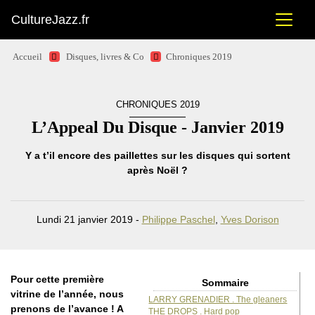
CultureJazz.fr
Accueil
Disques, livres & Co
Chroniques 2019
CHRONIQUES 2019
L’Appeal Du Disque - Janvier 2019
Y a t’il encore des paillettes sur les disques qui sortent
après Noël ?
Lundi 21 janvier 2019 -
Philippe Paschel
,
Yves Dorison
Pour cette première
Sommaire
vitrine de l’année, nous
LARRY GRENADIER . The gleaners
prenons de l’avance ! A
THE DROPS . Hard pop