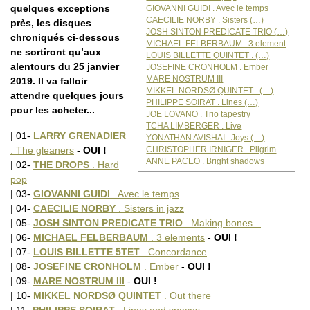
quelques exceptions
GIOVANNI GUIDI . Avec le temps
CAECILIE NORBY . Sisters (…)
près, les disques
JOSH SINTON PREDICATE TRIO (…)
chroniqués ci-dessous
MICHAEL FELBERBAUM . 3 element
ne sortiront qu’aux
LOUIS BILLETTE QUINTET . (…)
alentours du 25 janvier
JOSEFINE CRONHOLM . Ember
MARE NOSTRUM III
2019. Il va falloir
MIKKEL NORDSØ QUINTET . (…)
attendre quelques jours
PHILIPPE SOIRAT . Lines (…)
pour les acheter...
JOE LOVANO . Trio tapestry
TCHA LIMBERGER . Live
| 01-
LARRY GRENADIER
YONATHAN AVISHAI . Joys (…)
CHRISTOPHER IRNIGER . Pilgrim
. The gleaners
-
OUI !
ANNE PACEO . Bright shadows
| 02-
THE DROPS
. Hard
pop
| 03-
GIOVANNI GUIDI
. Avec le temps
| 04-
CAECILIE NORBY
. Sisters in jazz
| 05-
JOSH SINTON PREDICATE TRIO
. Making bones...
| 06-
MICHAEL FELBERBAUM
. 3 elements
-
OUI !
| 07-
LOUIS BILLETTE 5TET
. Concordance
| 08-
JOSEFINE CRONHOLM
. Ember
-
OUI !
| 09-
MARE NOSTRUM III
-
OUI !
| 10-
MIKKEL NORDSØ QUINTET
. Out there