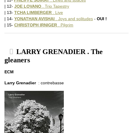
| 11-
PHILIPPE SOIRAT
. Lines and spaces
| 12-
JOE LOVANO
. Trio Tapestry
| 13-
TCHA LIMBERGER
. Live
| 14-
YONATHAN AVISHAI
. Joys and solitudes
-
OUI !
| 15-
CHRISTOPH IRNIGER
. Pilgrim
LARRY GRENADIER . The
gleaners
ECM
Larry Grenadier
: contrebasse