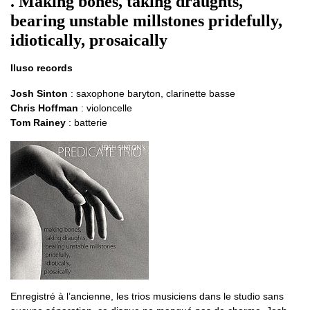
. Making bones, taking draughts,
bearing unstable millstones pridefully,
idiotically, prosaically
Iluso records
Josh Sinton
: saxophone baryton, clarinette basse
Chris Hoffman
: violoncelle
Tom Rainey
: batterie
Enregistré à l’ancienne, les trios musiciens dans le studio sans