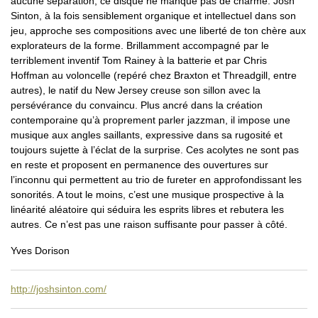
aucune séparation, ce disque ne manqué pas de charme. Josh
Sinton, à la fois sensiblement organique et intellectuel dans son
jeu, approche ses compositions avec une liberté de ton chère aux
explorateurs de la forme. Brillamment accompagné par le
terriblement inventif Tom Rainey à la batterie et par Chris
Hoffman au voloncelle (repéré chez Braxton et Threadgill, entre
autres), le natif du New Jersey creuse son sillon avec la
persévérance du convaincu. Plus ancré dans la création
contemporaine qu’à proprement parler jazzman, il impose une
musique aux angles saillants, expressive dans sa rugosité et
toujours sujette à l’éclat de la surprise. Ces acolytes ne sont pas
en reste et proposent en permanence des ouvertures sur
l’inconnu qui permettent au trio de fureter en approfondissant les
sonorités. A tout le moins, c’est une musique prospective à la
linéarité aléatoire qui séduira les esprits libres et rebutera les
autres. Ce n’est pas une raison suffisante pour passer à côté.
Yves Dorison
http://joshsinton.com/