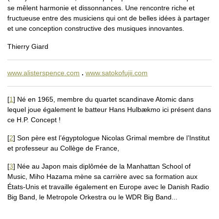
se mêlent harmonie et dissonnances. Une rencontre riche et
fructueuse entre des musiciens qui ont de belles idées à partager
et une conception constructive des musiques innovantes.
Thierry Giard
www.alisterspence.com
.
www.satokofujii.com
[
1
]
Né en 1965, membre du quartet scandinave Atomic dans
lequel joue également le batteur Hans Hulbækmo ici présent dans
ce H.P. Concept !
[
2
]
Son père est l’égyptologue Nicolas Grimal membre de l’Institut
et professeur au Collège de France,
[
3
]
Née au Japon mais diplômée de la Manhattan School of
Music, Miho Hazama mène sa carrière avec sa formation aux
États-Unis et travaille également en Europe avec le Danish Radio
Big Band, le Metropole Orkestra ou le WDR Big Band...