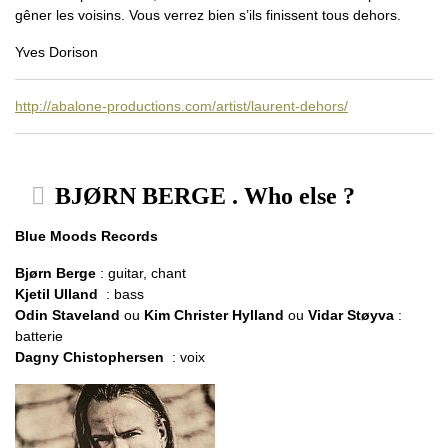
gêner les voisins. Vous verrez bien s’ils finissent tous dehors.
Yves Dorison
http://abalone-productions.com/artist/laurent-dehors/
BJØRN BERGE . Who else ?
Blue Moods Records
Bjørn Berge
: guitar, chant
Kjetil Ulland
: bass
Odin Staveland
ou
Kim Christer Hylland
ou
Vidar Støyva
:
batterie
Dagny Chistophersen
: voix