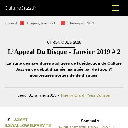
CultureJazz.fr
Accueil
Disques, livres & Co
Chroniques 2019
CHRONIQUES 2019
L’Appeal Du Disque - Janvier 2019 # 2
La suite des aventures auditives de la rédaction de Culture
Jazz en ce début d’année marquée par de (trop ?)
nombreuses sorties de de disques.
Jeudi 31 janvier 2019 -
Thierry Giard
,
Yves Dorison
| 01-
J.SAFT
Sommaire
S.SWALLOW B.PREVITE
JAMIE SAFT STEVE SWALLOW (…)