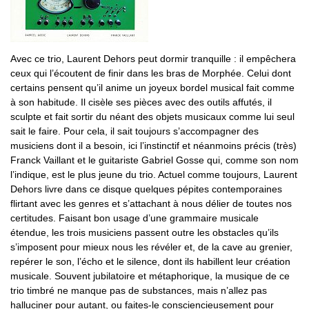
Avec ce trio, Laurent Dehors peut dormir tranquille : il empêchera
ceux qui l’écoutent de finir dans les bras de Morphée. Celui dont
certains pensent qu’il anime un joyeux bordel musical fait comme
à son habitude. Il cisèle ses pièces avec des outils affutés, il
sculpte et fait sortir du néant des objets musicaux comme lui seul
sait le faire. Pour cela, il sait toujours s’accompagner des
musiciens dont il a besoin, ici l’instinctif et néanmoins précis (très)
Franck Vaillant et le guitariste Gabriel Gosse qui, comme son nom
l’indique, est le plus jeune du trio. Actuel comme toujours, Laurent
Dehors livre dans ce disque quelques pépites contemporaines
flirtant avec les genres et s’attachant à nous délier de toutes nos
certitudes. Faisant bon usage d’une grammaire musicale
étendue, les trois musiciens passent outre les obstacles qu’ils
s’imposent pour mieux nous les révéler et, de la cave au grenier,
repérer le son, l’écho et le silence, dont ils habillent leur création
musicale. Souvent jubilatoire et métaphorique, la musique de ce
trio timbré ne manque pas de substances, mais n’allez pas
halluciner pour autant, ou faites-le consciencieusement pour