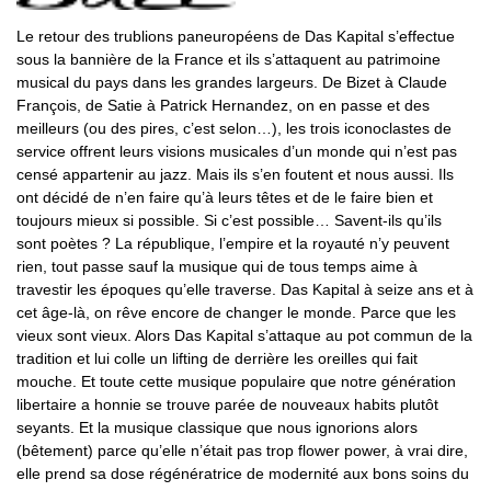
Le retour des trublions paneuropéens de Das Kapital s’effectue
sous la bannière de la France et ils s’attaquent au patrimoine
musical du pays dans les grandes largeurs. De Bizet à Claude
François, de Satie à Patrick Hernandez, on en passe et des
meilleurs (ou des pires, c’est selon…), les trois iconoclastes de
service offrent leurs visions musicales d’un monde qui n’est pas
censé appartenir au jazz. Mais ils s’en foutent et nous aussi. Ils
ont décidé de n’en faire qu’à leurs têtes et de le faire bien et
toujours mieux si possible. Si c’est possible… Savent-ils qu’ils
sont poètes ? La république, l’empire et la royauté n’y peuvent
rien, tout passe sauf la musique qui de tous temps aime à
travestir les époques qu’elle traverse. Das Kapital à seize ans et à
cet âge-là, on rêve encore de changer le monde. Parce que les
vieux sont vieux. Alors Das Kapital s’attaque au pot commun de la
tradition et lui colle un lifting de derrière les oreilles qui fait
mouche. Et toute cette musique populaire que notre génération
libertaire a honnie se trouve parée de nouveaux habits plutôt
seyants. Et la musique classique que nous ignorions alors
(bêtement) parce qu’elle n’était pas trop flower power, à vrai dire,
elle prend sa dose régénératrice de modernité aux bons soins du