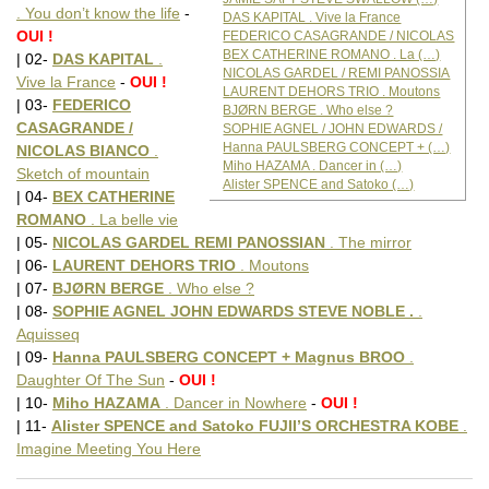
. You don’t know the life
-
DAS KAPITAL . Vive la France
OUI !
FEDERICO CASAGRANDE / NICOLAS
BEX CATHERINE ROMANO . La (…)
| 02-
DAS KAPITAL
.
NICOLAS GARDEL / REMI PANOSSIA
Vive la France
-
OUI !
LAURENT DEHORS TRIO . Moutons
| 03-
FEDERICO
BJØRN BERGE . Who else ?
CASAGRANDE /
SOPHIE AGNEL / JOHN EDWARDS /
Hanna PAULSBERG CONCEPT + (…)
NICOLAS BIANCO
.
Miho HAZAMA . Dancer in (…)
Sketch of mountain
Alister SPENCE and Satoko (…)
| 04-
BEX CATHERINE
ROMANO
. La belle vie
| 05-
NICOLAS GARDEL REMI PANOSSIAN
. The mirror
| 06-
LAURENT DEHORS TRIO
. Moutons
| 07-
BJØRN BERGE
. Who else ?
| 08-
SOPHIE AGNEL JOHN EDWARDS STEVE NOBLE .
.
Aquisseq
| 09-
Hanna PAULSBERG CONCEPT + Magnus BROO
.
Daughter Of The Sun
-
OUI !
| 10-
Miho HAZAMA
. Dancer in Nowhere
-
OUI !
| 11-
Alister SPENCE and Satoko FUJII’S ORCHESTRA KOBE
.
Imagine Meeting You Here