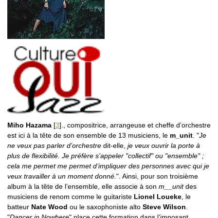
Miho Hazama
[
3
]
., compositrice, arrangeuse et cheffe d’orchestre
est ici à la tête de son ensemble de 13 musiciens, le
m_unit
. "
Je
ne veux pas parler d’orchestre
dit-elle,
je veux ouvrir la porte à
plus de flexibilité. Je préfère s’appeler "collectif" ou "ensemble" ;
cela me permet me permet d’impliquer des personnes avec qui je
veux travailler à un moment donné.
". Ainsi, pour son troisième
album à la tête de l’ensemble, elle associe à son
m__unit
des
musiciens de renom comme le guitariste
Lionel Loueke
, le
batteur
Nate Wood
ou le saxophoniste alto
Steve Wilson
.
"
Dancer in Nowhere
" place cette formation dans l’imposant