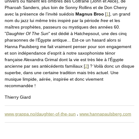
univers où flânent les ombres des Coltrane (John et Alice), de
Pharoah Sanders, plus loin de Sonny Rollins et de Don Cherry
avec la présence de l’invité suédois
Magnus Broo
[
1
]
, un grand
nom du jazz lui même très inspiré par la période
free
et les
maîtres prophètes, passeurs ou mystiques des années 60.
"
Daughter Of The Sun
" est dédié à Hatchepsout, une des cinq
pharaonnes de l’Égypte antique... Est-ce un hasard alors si
Hanna Paulsberg me fait vraiment penser pour son engagement
et son indépendance d’esprit à notre saxophoniste ténor
française Alexandra Grimal dont la vie est très liée à l’Égypte
ancienne par ses antécédents familiaux
[
2
]
? Voilà donc un disque
superbe, dans une certaine tradition mais très actuel. Une
musique limpide, aérée, inspirée et donc vivement
recommandée !
Thierry Giard
www.grappa.no/daughter-of-the-sun
.
www.hannapaulsberg.com