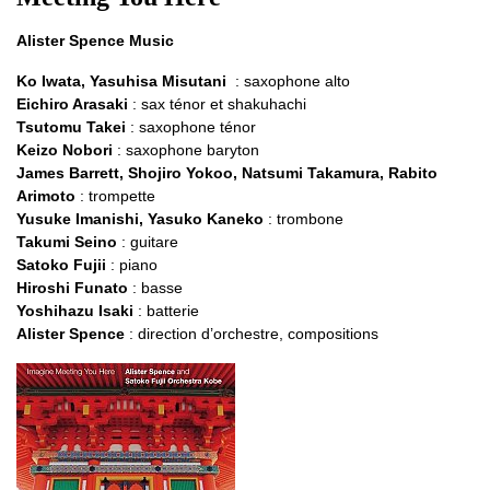
Alister Spence Music
Ko Iwata, Yasuhisa Misutani
: saxophone alto
Eichiro Arasaki
: sax ténor et shakuhachi
Tsutomu Takei
: saxophone ténor
Keizo Nobori
: saxophone baryton
James Barrett, Shojiro Yokoo, Natsumi Takamura, Rabito
Arimoto
: trompette
Yusuke Imanishi, Yasuko Kaneko
: trombone
Takumi Seino
: guitare
Satoko Fujii
: piano
Hiroshi Funato
: basse
Yoshihazu Isaki
: batterie
Alister Spence
: direction d’orchestre, compositions