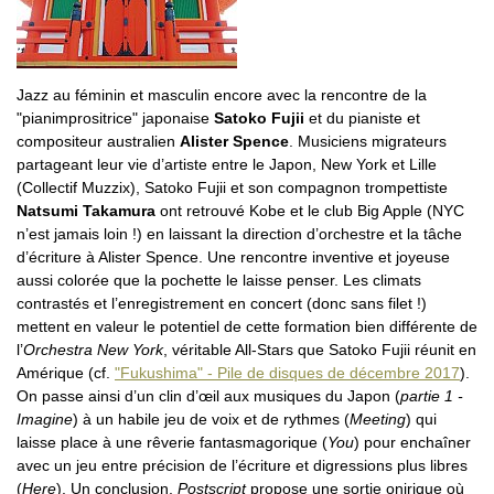
Jazz au féminin et masculin encore avec la rencontre de la
"pianimprositrice" japonaise
Satoko Fujii
et du pianiste et
compositeur australien
Alister Spence
. Musiciens migrateurs
partageant leur vie d’artiste entre le Japon, New York et Lille
(Collectif Muzzix), Satoko Fujii et son compagnon trompettiste
Natsumi Takamura
ont retrouvé Kobe et le club Big Apple (NYC
n’est jamais loin !) en laissant la direction d’orchestre et la tâche
d’écriture à Alister Spence. Une rencontre inventive et joyeuse
aussi colorée que la pochette le laisse penser. Les climats
contrastés et l’enregistrement en concert (donc sans filet !)
mettent en valeur le potentiel de cette formation bien différente de
l’
Orchestra New York
, véritable All-Stars que Satoko Fujii réunit en
Amérique (cf.
"Fukushima" - Pile de disques de décembre 2017
).
On passe ainsi d’un clin d’œil aux musiques du Japon (
partie 1 -
Imagine
) à un habile jeu de voix et de rythmes (
Meeting
) qui
laisse place à une rêverie fantasmagorique (
You
) pour enchaîner
avec un jeu entre précision de l’écriture et digressions plus libres
(
Here
). Un conclusion,
Postscript
propose une sortie onirique où