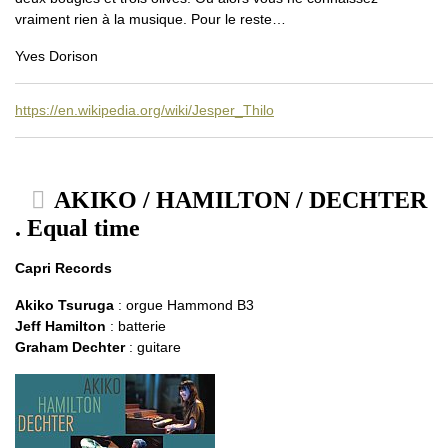
vraiment rien à la musique. Pour le reste…
Yves Dorison
https://en.wikipedia.org/wiki/Jesper_Thilo
AKIKO / HAMILTON / DECHTER
. Equal time
Capri Records
Akiko Tsuruga
: orgue Hammond B3
Jeff Hamilton
: batterie
Graham Dechter
: guitare