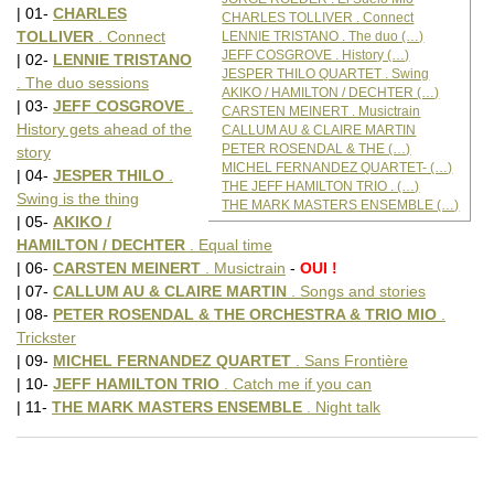
| 01-
CHARLES
CHARLES TOLLIVER . Connect
TOLLIVER
. Connect
LENNIE TRISTANO . The duo (…)
JEFF COSGROVE . History (…)
| 02-
LENNIE TRISTANO
JESPER THILO QUARTET . Swing
. The duo sessions
AKIKO / HAMILTON / DECHTER (…)
| 03-
JEFF COSGROVE
.
CARSTEN MEINERT . Musictrain
History gets ahead of the
CALLUM AU & CLAIRE MARTIN
PETER ROSENDAL & THE (…)
story
MICHEL FERNANDEZ QUARTET- (…)
| 04-
JESPER THILO
.
THE JEFF HAMILTON TRIO . (…)
Swing is the thing
THE MARK MASTERS ENSEMBLE (…)
| 05-
AKIKO /
HAMILTON / DECHTER
. Equal time
| 06-
CARSTEN MEINERT
. Musictrain
-
OUI !
| 07-
CALLUM AU & CLAIRE MARTIN
. Songs and stories
| 08-
PETER ROSENDAL & THE ORCHESTRA & TRIO MIO
.
Trickster
| 09-
MICHEL FERNANDEZ QUARTET
. Sans Frontière
| 10-
JEFF HAMILTON TRIO
. Catch me if you can
| 11-
THE MARK MASTERS ENSEMBLE
. Night talk