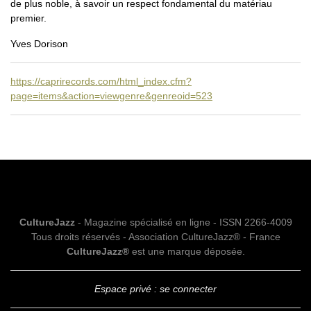
de plus noble, à savoir un respect fondamental du matériau
premier.
Yves Dorison
https://caprirecords.com/html_index.cfm?
page=items&action=viewgenre&genreoid=523
CultureJazz
- Magazine spécialisé en ligne - ISSN 2266-4009
Tous droits réservés - Association CultureJazz® - France
CultureJazz®
est une marque déposée.
Espace privé : se connecter