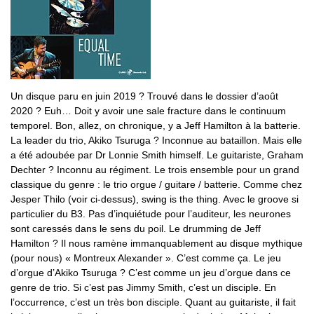
Un disque paru en juin 2019 ? Trouvé dans le dossier d’août
2020 ? Euh… Doit y avoir une sale fracture dans le continuum
temporel. Bon, allez, on chronique, y a Jeff Hamilton à la batterie.
La leader du trio, Akiko Tsuruga ? Inconnue au bataillon. Mais elle
a été adoubée par Dr Lonnie Smith himself. Le guitariste, Graham
Dechter ? Inconnu au régiment. Le trois ensemble pour un grand
classique du genre : le trio orgue / guitare / batterie. Comme chez
Jesper Thilo (voir ci-dessus), swing is the thing. Avec le groove si
particulier du B3. Pas d’inquiétude pour l’auditeur, les neurones
sont caressés dans le sens du poil. Le drumming de Jeff
Hamilton ? Il nous ramène immanquablement au disque mythique
(pour nous) « Montreux Alexander ». C’est comme ça. Le jeu
d’orgue d’Akiko Tsuruga ? C’est comme un jeu d’orgue dans ce
genre de trio. Si c’est pas Jimmy Smith, c’est un disciple. En
l’occurrence, c’est un très bon disciple. Quant au guitariste, il fait