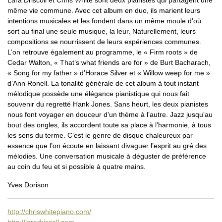
même vie commune. Avec cet album en duo, ils marient leurs
intentions musicales et les fondent dans un même moule d’où
sort au final une seule musique, la leur. Naturellement, leurs
compositions se nourrissent de leurs expériences communes.
L’on retrouve également au programme, le « Firm roots » de
Cedar Walton, « That’s what friends are for » de Burt Bacharach,
« Song for my father » d’Horace Silver et « Willow weep for me »
d’Ann Ronell. La tonalité générale de cet album à tout instant
mélodique possède une élégance pianistique qui nous fait
souvenir du regretté Hank Jones. Sans heurt, les deux pianistes
nous font voyager en douceur d’un thème à l’autre. Jazz jusqu’au
bout des ongles, ils accordent toute sa place à l’harmonie, à tous
les sens du terme. C’est le genre de disque chaleureux par
essence que l’on écoute en laissant divaguer l’esprit au gré des
mélodies. Une conversation musicale à déguster de préférence
au coin du feu et si possible à quatre mains.
Yves Dorison
http://chriswhitepiano.com/
http://laradriscoll.com