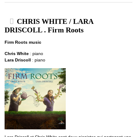
CHRIS WHITE / LARA
DRISCOLL . Firm Roots
Firm Roots music
Chris White
: piano
Lara Driscoll
: piano
Lara Driscoll et Chris White sont deux pianistes qui partagent une