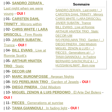
| 00-
SANDRO ZERAFA
.
Sommaire
Last night when we were
SANDRO ZERAFA . Last night (…)
young
-
OUI !
CARSTEN DAHL TRINITY . Mirrors
| 01-
CARSTEN DAHL
CHRIS WHITE / LARA DRISCOLL
JAVIER SUBATIN . Trance
TRINITY
. Mirrors within
BILL EVANS . Live at Ronnie
| 02-
CHRIS WHITE / LARA
ARTHUR HNATEK TRIO . Static
DRISCOLL
. Firm Roots
DECOR-UM
| 03-
JAVIER SUBATIN
.
IVO PERELMAN TRIO . Garden (…)
DIEGO PINERA . Odd Wisdom
Trance
-
OUI !
MIGUEL ZENON & LUIS (…)
| 04-
BILL EVANS
. Live at
PIECES . Generations at (…)
Ronnie Scott’s
TANIA GIANNOULI . In Fading
| 05-
ARTHUR HNATEK
BERNARD SANTACRUZ & (…)
HUSSAM ALIWAT . Born now
TRIO
. Static
| 06-
DECOR-UM
| 07-
MARC BURONFOSSE
. Aegean Nights
| 08-
IVO PERELMAN TRIO
. Garden of Jewels
-
OUI !
| 09-
DIEGO PINERA
. Odd Wisdom
| 10-
MIGUEL ZENON & LUIS PERDOMO
. El Arte Del Bolero
-
OUI !
| 11-
PIECES
. Generations at sunrise
| 12-
TANIA GIANNOULI
. In fading light
-
OUI !