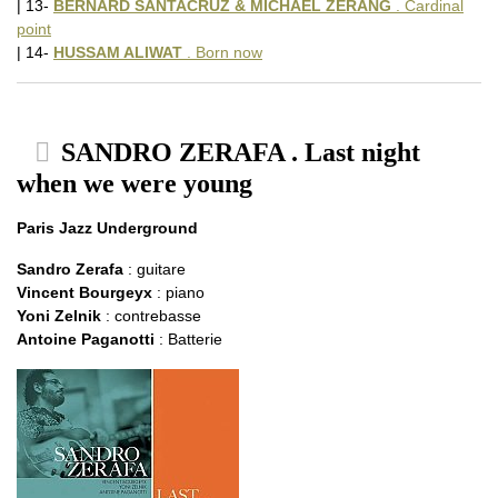
| 13-
BERNARD SANTACRUZ & MICHAEL ZERANG
. Cardinal
point
| 14-
HUSSAM ALIWAT
. Born now
SANDRO ZERAFA . Last night
when we were young
Paris Jazz Underground
Sandro Zerafa
: guitare
Vincent Bourgeyx
: piano
Yoni Zelnik
: contrebasse
Antoine Paganotti
: Batterie