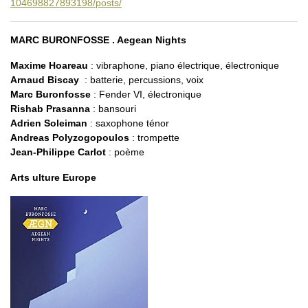
104698827893198/posts/
MARC BURONFOSSE . Aegean Nights
Maxime Hoareau
: vibraphone, piano électrique, électronique
Arnaud Biscay
: batterie, percussions, voix
Marc Buronfosse
: Fender VI, électronique
Rishab Prasanna
: bansouri
Adrien Soleiman
: saxophone ténor
Andreas Polyzogopoulos
: trompette
Jean-Philippe Carlot
: poème
Arts ulture Europe