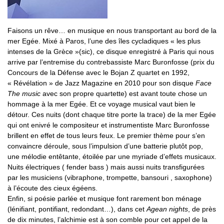
Faisons un rêve… en musique en nous transportant au bord de la
mer Egée. Mixé à Paros, l’une des îles cycladiques « les plus
intenses de la Grèce »(sic), ce disque enregistré à Paris qui nous
arrive par l’entremise du contrebassiste Marc Buronfosse (prix du
Concours de la Défense avec le Bojan Z quartet en 1992,
« Révélation » de Jazz Magazine en 2010 pour son disque
Face
The music
avec son propre quartette) est avant toute chose un
hommage à la mer Egée. Et ce voyage musical vaut bien le
détour. Ces nuits (dont chaque titre porte la trace) de la mer Egée
qui ont enivré le compositeur et instrumentiste Marc Buronfosse
brillent en effet de tous leurs feux. Le premier thème pour s’en
convaincre déroule, sous l’impulsion d’une batterie plutôt pop,
une mélodie entêtante, étoilée par une myriade d’effets musicaux.
Nuits électriques ( fender bass ) mais aussi nuits transfigurées
par les musiciens (vibraphone, trompette, bansouri , saxophone)
à l’écoute des cieux égéens.
Enfin, si poésie parlée et musique font rarement bon ménage
(lénifiant, pontifiant, redondant…), dans cet
Agean nights
, de près
de dix minutes, l’alchimie est à son comble pour cet appel de la