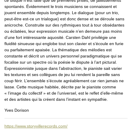
ce disque n’est faite que de premières prises, de jaillissements
spontanés. Évidemment le trois musiciens se connaissent et
jouent ensemble depuis longtemps. Le dialogue (pour un trio,
peut-être est-ce un trialogue) est donc dense et se déroule sans
anicroche. Construite sur des rythmiques tout à tour obsédantes
ou éclatées, leur expression musicale n’en demeure pas moins
d’une fort intéressante aquosité. Carsten Dahl privilégie une
fluidité sinueuse qui englobe tout son clavier et s’écoule en furie
ou parfaitement apaisée. La thématique des mélodies est
constante et décrit un univers personnel paradigmatique qui se
focalise sur un spectre où la poésie le dispute à l’art pictural.
Expressionniste jusque dans l’abstraction, le pianiste sait varier
les textures et ses collègues de jeu lui rendent la pareille sans
coup férir. L’ensemble s’écoute agréablement car rien jamais ne
lasse. Cette musique habitée, décrite par le pianiste comme
« l’image du collectif » et de l’universel, est le reflet d’elle-même
et des artistes qui la créent dans l’instant en sympathie.
Yves Dorison
https://www.storyvillerecords.com/