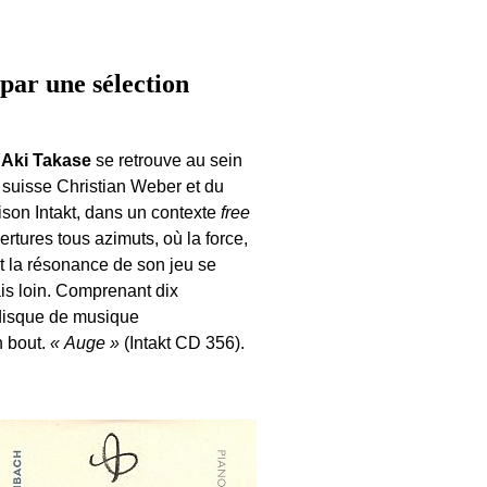
par une sélection
e
Aki Takase
se retrouve au sein
 suisse Christian Weber et du
aison Intakt, dans un contexte
free
ertures tous azimuts, où la force,
é et la résonance de son jeu se
is loin. Comprenant dix
 disque de musique
n bout.
« Auge »
(Intakt CD 356).