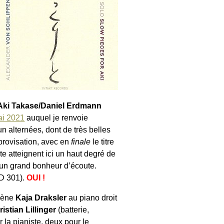
Aki Takase/Daniel Erdmann
ai 2021
auquel je renvoie
un alternées, dont de très belles
provisation, avec en
finale
le titre
e atteignent ici un haut degré de
 un grand bonheur d’écoute.
D 301).
OUI !
ovène
Kaja Draksler
au piano droit
istian Lillinger
(batterie,
 la pianiste, deux pour le