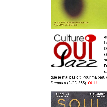
e
L
D
(
s
l
œ
que je n’ai pas dit. Pour ma part
Dreamt »
(2-CD 355).
OUI !