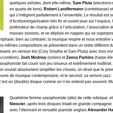
quelques solistes, dont elle-même,
Sam Pluta
(electronic
en quarts de tons),
Robert Landfermann
(contrebasse) e
qui s’intègrent parfaitement à l’ensemble. Le résultat est 
d’écriture/organisation très fin et ouvert joue sur l’espace,
profondeur de champ grâce à l’articulation, l’association de
masses sonores, et se déploie en nappes qui se superpos
mphase, bien au contraire, la musique respire et nous entraîne 
es mêmes compositions se présentent dans un ordre différent 
reamt, en version trio (Cory Smythe et Sam Pluta) avec trois inv
accordéon),
Josh Modney
(violon) et
Zeena Parkins
(harpe élec
axophoniste fait courir son jeu sinueux et extrêmement maîtrisé
’on voulait absolument simplifier les choses, on dirait que le pr
uvre de musique contemporaine, et le second, sa version jazz. 
, c’est un (double) disque comme on n’en entend pas souvent. M
Quatrième femme saxophoniste (alto) de cette rubrique, e
Niescier
, après trois disques Intakt en grande compagnie 
avec l’étonnant et versatile pianiste anglais
Alexander H