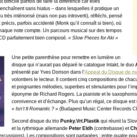
st difficile parfois de faire la différence car elles
’enchaînent sans hiatus – dans lesquelles il pratique un
eu très intériorisé (mais non pas introverti), réfléchi, pensé
t précis, parfois accidenté (Monk qu’il connaît si bien), où
haque note compte. Un parcours musical sur des tempos
n CD parfaitement bien composé.
« Slow Pieces for Aki »
Une petite parenthèse pour remettre en lumière un
disque qui n’aurait pas déparé le catalogue Intakt, le duo
présenté par Yves Dorison dans l’
Appeal du Disque de m
volontiers le lecteur. Il contient cinq compositions de chac
et poignantes mélodies, superbes et stimulantes pour l’im
éponyme de Richard Rogers. La pianiste et le saxophonist
connivence et d’échange. Plus qu’un régal, ce disque est
« Isn’t It Romantic ? »
(Budapest Music Center Records C
Second disque du trio
Punky.Vrt.Plastik
qui réunit la Sl
et la rythmique allemande
Peter Eldh
(contrebasse) et
Chr
ercussions). Les compositions sont partagées : entre quatre pour