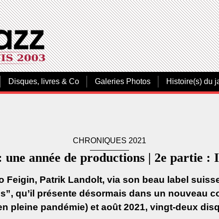
Disques, livres & Co
Galeries Photos
Histoire(s) du j
CHRONIQUES 2021
: une année de productions | 2e partie :
eigin, Patrik Landolt, via son beau label suisse 
és”, qu’il présente désormais dans un nouveau c
(en pleine pandémie) et août 2021, vingt-deux disq