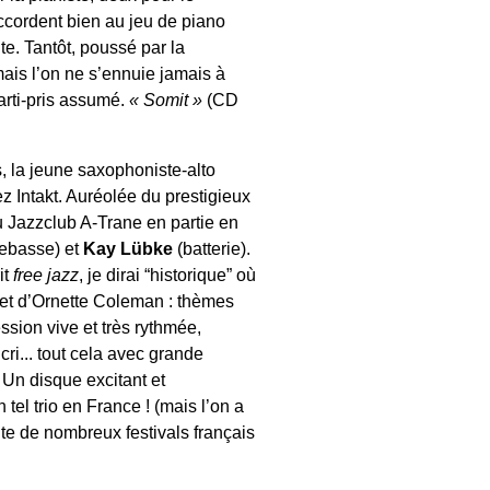
’accordent bien au jeu de piano
nte. Tantôt, poussé par la
ais l’on ne s’ennuie jamais à
parti-pris assumé.
« Somit »
(CD
, la jeune saxophoniste-alto
z Intakt. Auréolée du prestigieux
u Jazzclub A-Trane en partie en
rebasse) et
Kay Lübke
(batterie).
it
free jazz
, je dirai “historique” où
y et d’Ornette Coleman : thèmes
ssion vive et très rythmée,
ri... tout cela avec grande
. Un disque excitant et
 tel trio en France ! (mais l’on a
ante de nombreux festivals français