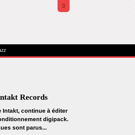
azz
 Intakt Records
Intakt, continue à éditer
onditionnement digipack.
ues sont parus...