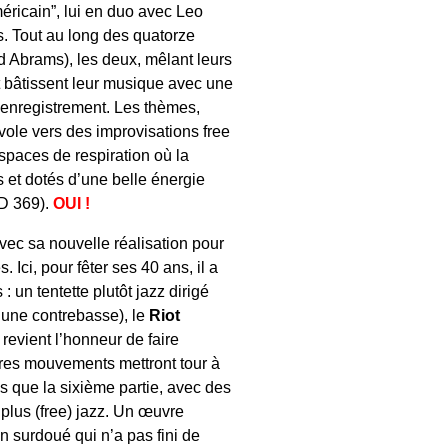
méricain”, lui en duo avec Leo
s. Tout au long des quatorze
d Abrams), les deux, mêlant leurs
t bâtissent leur musique avec une
l’enregistrement. Les thèmes,
nvole vers des improvisations free
espaces de respiration où la
 et dotés d’une belle énergie
D 369).
OUI !
vec sa nouvelle réalisation pour
 Ici, pour fêter ses 40 ans, il a
un tentette plutôt jazz dirigé
c une contrebasse), le
Riot
 revient l’honneur de faire
tres mouvements mettront tour à
ndis que la sixième partie, avec des
a plus (free) jazz. Un œuvre
 surdoué qui n’a pas fini de