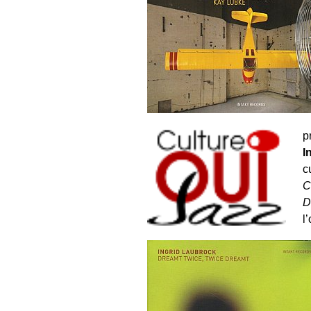
p
I
c
C
D
l