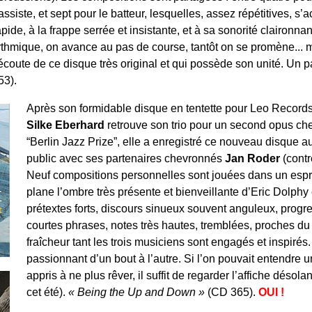
assiste, et sept pour le batteur, lesquelles, assez répétitives, s
apide, à la frappe serrée et insistante, et à sa sonorité claironna
ythmique, on avance au pas de course, tantôt on se promène... m
’écoute de ce disque très original et qui possède son unité. Un 
53).
Après son formidable disque en tentette pour Leo Records
Silke Eberhard
retrouve son trio pour un second opus che
“Berlin Jazz Prize”, elle a enregistré ce nouveau disque a
public avec ses partenaires chevronnés
Jan Roder
(cont
Neuf compositions personnelles sont jouées dans un espr
plane l’ombre très présente et bienveillante d’Eric Dolph
prétextes forts, discours sinueux souvent anguleux, progre
courtes phrases, notes très hautes, tremblées, proches du c
fraîcheur tant les trois musiciens sont engagés et inspirés
passionnant d’un bout à l’autre. Si l’on pouvait entendre un
appris à ne plus rêver, il suffit de regarder l’affiche désol
cet été).
« Being the Up and Down »
(CD 365).
OUI !