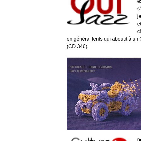
e
s
j
e
c
en général lents qui aboutit à u
(CD 346).
p