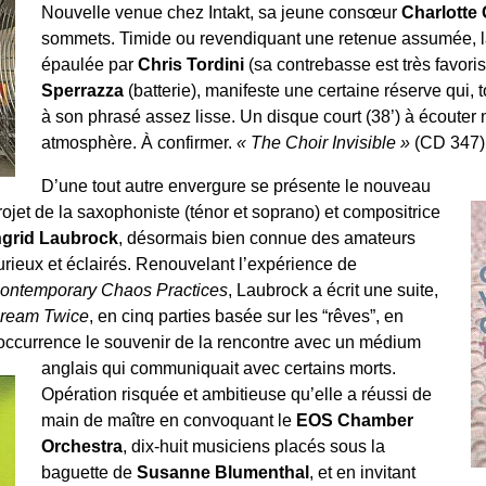
Nouvelle venue chez Intakt, sa jeune consœur
Charlotte
sommets. Timide ou revendiquant une retenue assumée, la
épaulée par
Chris Tordini
(sa contrebasse est très favoris
Sperrazza
(batterie), manifeste une certaine réserve qui, t
à son phrasé assez lisse. Un disque court (38’) à écouter
atmosphère. À confirmer.
« The Choir Invisible »
(CD 347)
D’une tout autre envergure se présente le nouveau
rojet de la saxophoniste (ténor et soprano) et compositrice
ngrid Laubrock
, désormais bien connue des amateurs
urieux et éclairés. Renouvelant l’expérience de
ontemporary Chaos Practices
, Laubrock a écrit une suite,
ream Twice
, en cinq parties basée sur les “rêves”, en
’occurrence le souvenir de la rencontre avec un médium
anglais qui communiquait avec certains morts.
Opération risquée et ambitieuse qu’elle a réussi de
main de maître en convoquant le
EOS Chamber
Orchestra
, dix-huit musiciens placés sous la
baguette de
Susanne Blumenthal
, et en invitant