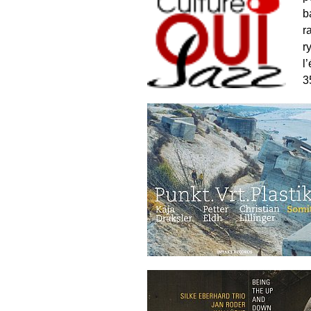
b
r
r
l
3