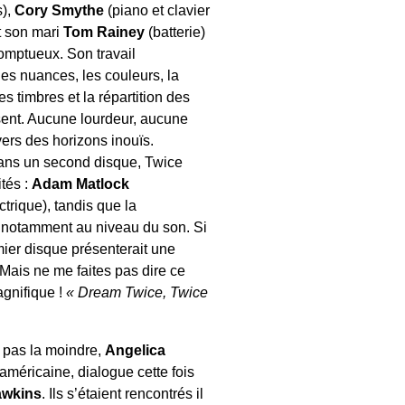
s),
Cory Smythe
(piano et clavier
t son mari
Tom Rainey
(batterie)
somptueux. Son travail
 les nuances, les couleurs, la
s timbres et la répartition des
ent. Aucune lourdeur, aucune
vers des horizons inouïs.
dans un second disque, Twice
ités :
Adam Matlock
trique), tandis que la
, notamment au niveau du son. Si
emier disque présenterait une
Mais ne me faites pas dire ce
agnifique !
« Dream Twice, Twice
t pas la moindre,
Angelica
américaine, dialogue cette fois
awkins
. Ils s’étaient rencontrés il