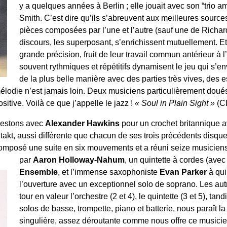
y a quelques années à Berlin ; elle jouait avec son “trio a
Smith. C’est dire qu’ils s’abreuvent aux meilleures source
pièces composées par l’une et l’autre (sauf une de Richar
discours, les superposant, s’enrichissent mutuellement. E
grande précision, fruit de leur travail commun antérieur à 
souvent rythmiques et répétitifs dynamisent le jeu qui s’e
de la plus belle manière avec des parties très vives, des 
élodie n’est jamais loin. Deux musiciens particulièrement doués
ositive. Voilà ce que j’appelle le jazz !
« Soul in Plain Sight »
(C
estons avec
Alexander Hawkins
pour un crochet britannique a
ntakt, aussi différente que chacun de ses trois précédents disques.
omposé une suite en six mouvements et a réuni seize musiciens : 
par
Aaron Holloway-Nahum
, un quintette à cordes (ave
Ensemble
, et l’immense saxophoniste
Evan Parker
à qui
l’ouverture avec un exceptionnel solo de soprano. Les au
tour en valeur l’orchestre (2 et 4), le quintette (3 et 5), ta
solos de basse, trompette, piano et batterie, nous paraît l
singulière, assez déroutante comme nous offre ce musicien