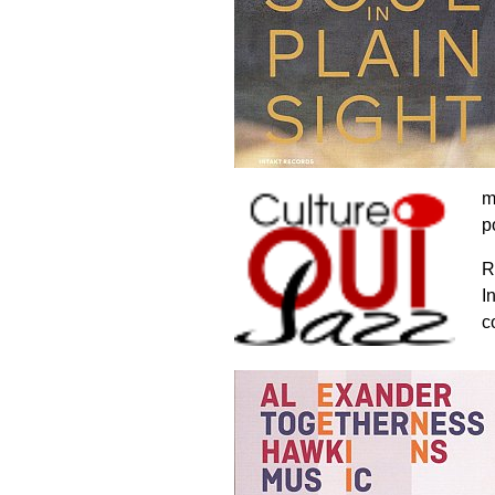
m
p
R
I
c