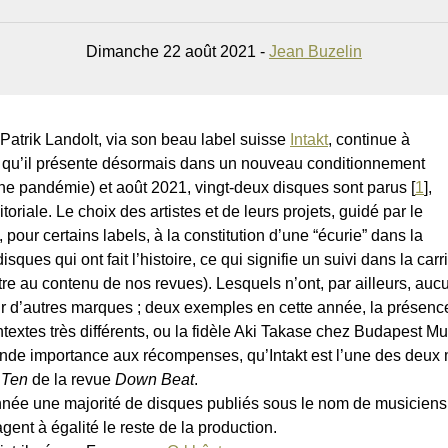
Dimanche 22 août 2021 -
Jean Buzelin
atrik Landolt, via son beau label suisse
Intakt
, continue à
”, qu’il présente désormais dans un nouveau conditionnement
ine pandémie) et août 2021, vingt-deux disques sont parus
[
1
]
,
oriale. Le choix des artistes et de leurs projets, guidé par le
e, pour certains labels, à la constitution d’une “écurie” dans la
sques qui ont fait l’histoire, ce qui signifie un suivi dans la ca
e au contenu de nos revues). Lesquels n’ont, par ailleurs, aucu
ur d’autres marques ; deux exemples en cette année, la présence
textes très différents, ou la fidèle Aki Takase chez Budapest M
nde importance aux récompenses, qu’Intakt est l’une des deu
 Ten
de la revue
Down Beat
.
née une majorité de disques publiés sous le nom de musiciens 
ent à égalité le reste de la production.