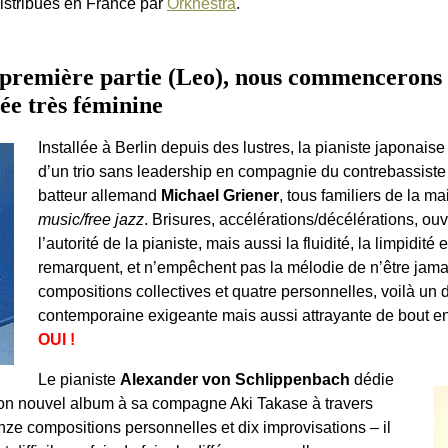
distribués en France par
Orkhêstra
.
 première partie (Leo), nous commencerons 
ée très féminine
Installée à Berlin depuis des lustres, la pianiste japonais
d’un trio sans leadership en compagnie du contrebassiste
batteur allemand
Michael Griener
, tous familiers de la m
music/free jazz
. Brisures, accélérations/décélérations, ouv
l’autorité de la pianiste, mais aussi la fluidité, la limpidit
remarquent, et n’empêchent pas la mélodie de n’être jama
compositions collectives et quatre personnelles, voilà un
contemporaine exigeante mais aussi attrayante de bout e
OUI !
Le pianiste
Alexander von Schlippenbach
dédie
on nouvel album à sa compagne Aki Takase à travers
nze compositions personnelles et dix improvisations – il