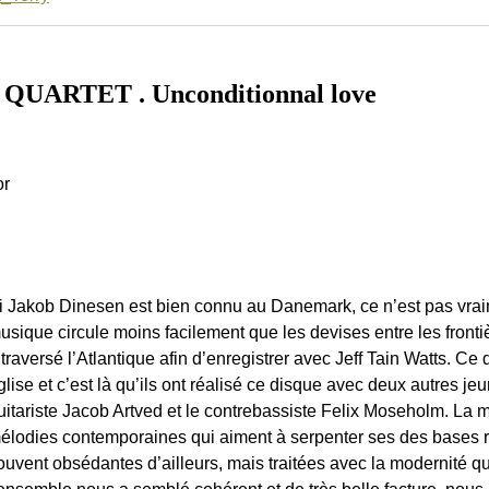
UARTET . Unconditionnal love
or
i Jakob Dinesen est bien connu au Danemark, ce n’est pas vraim
usique circule moins facilement que les devises entre les front
 traversé l’Atlantique afin d’enregistrer avec Jeff Tain Watts. C
glise et c’est là qu’ils ont réalisé ce disque avec deux autres j
uitariste Jacob Artved et le contrebassiste Felix Moseholm. La
élodies contemporaines qui aiment à serpenter ses des bases r
ouvent obsédantes d’ailleurs, mais traitées avec la modernité q
’ensemble nous a semblé cohérent et de très belle facture, nous