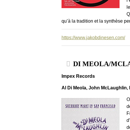
l
Q
qu’à la tradition et la synthèse p
https://www.jakobdinesen.com/
DI MEOLA/MCLAUGH
Impex Records
Al Di Meola, John McLaughlin, 
O
d
F
d
d