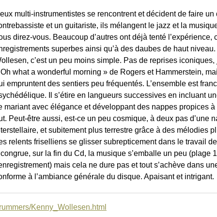
eux multi-instrumentistes se rencontrent et décident de faire u
ontrebassiste et un guitariste, ils mélangent le jazz et la musique
ous direz-vous. Beaucoup d’autres ont déjà tenté l’expérience,
nregistrements superbes ainsi qu’à des daubes de haut nivea
ollesen, c’est un peu moins simple. Pas de reprises iconiques, 
 Oh what a wonderful morning » de Rogers et Hammerstein, ma
ui empruntent des sentiers peu fréquentés. L’ensemble est fran
sychédélique. Il s’étire en langueurs successives en incluant un
e mariant avec élégance et développant des nappes propices à 
ut. Peut-être aussi, est-ce un peu cosmique, à deux pas d’une 
nterstellaire, et subitement plus terrestre grâce à des mélodies
es relents friselliens se glisser subrepticement dans le travai
ncongrue, sur la fin du Cd, la musique s’emballe un peu (plage 1
’enregistrement) mais cela ne dure pas et tout s’achève dans un
onforme à l’ambiance générale du disque. Apaisant et intrigant.
drummers/Kenny_Wollesen.html