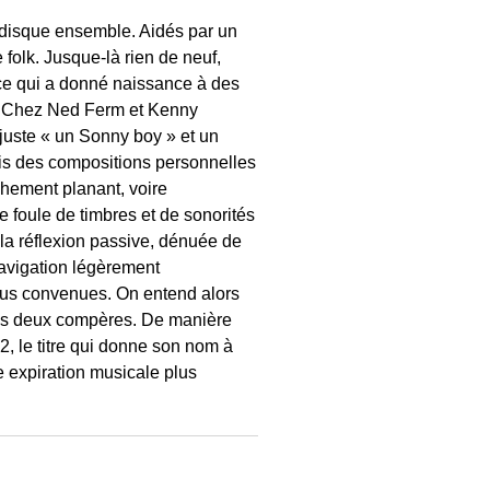
n disque ensemble. Aidés par un
 folk. Jusque-là rien de neuf,
 ce qui a donné naissance à des
u. Chez Ned Ferm et Kenny
juste « un Sonny boy » et un
is des compositions personnelles
chement planant, voire
e foule de timbres et de sonorités
la réflexion passive, dénuée de
navigation légèrement
 plus convenues. On entend alors
l des deux compères. De manière
2, le titre qui donne son nom à
e expiration musicale plus