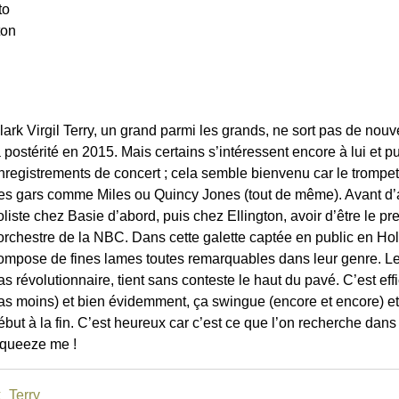
to
ton
lark Virgil Terry, un grand parmi les grands, ne sort pas de nou
a postérité en 2015. Mais certains s’intéressent encore à lui et 
nregistrements de concert ; cela semble bienvenu car le trompett
es gars comme Miles ou Quincy Jones (tout de même). Avant d’av
oliste chez Basie d’abord, puis chez Ellington, avoir d’être le p
’orchestre de la NBC. Dans cette galette captée en public en Ho
ompose de fines lames toutes remarquables dans leur genre. Le 
as révolutionnaire, tient sans conteste le haut du pavé. C’est eff
as moins) et bien évidemment, ça swingue (encore et encore) et
ébut à la fin. C’est heureux car c’est ce que l’on recherche dans
Squeeze me !
k_Terry