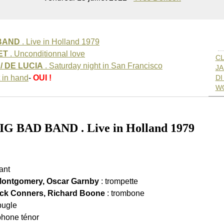
BAND
. Live in Holland 1979
ET
. Unconditionnal love
CL
/ DE LUCIA
. Saturday night in San Francisco
JA
 in hand
-
OUI !
DI
WO
BAD BAND . Live in Holland 1979
ant
 Montgomery, Oscar Garnby
: trompette
uck Conners, Richard Boone
: trombone
bugle
phone ténor