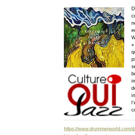
D
c
n
e
W
«
q
p
s
b
i
d
i
l
c
https://www.drummerworld.com/