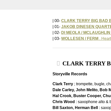
| 00-
CLARK TERRY BIG BAD 
| 01-
JAKOB DINESEN QUART
| 02-
DI MEOLA / MCLAUGHLIN 
| 03-
WOLLESEN / FERM
. Heart
CLARK TERRY BIG 
Storyville Records
Clark Terry
; trompette, bugle, ch
Dale Carley, John Melito, Bob
Hal Crook, Buster Cooper, Ch
Chris Wood
: saxophone alto & 
Bill Saxton, Herman Bell
: saxo