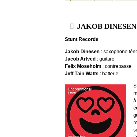
JAKOB DINESEN Q
Stunt Records
Jakob Dinesen
: saxophone tén
Jacob Artved
: guitare
Felix Moseholm
; contrebasse
Jeff Tain Watts
: batterie
S
m
à
é
g
m
s
l