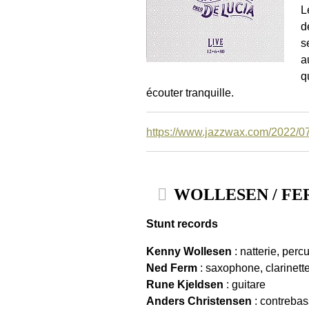
L
d
s
a
q
écouter tranquille.
https://www.jazzwax.com/2022/07/
WOLLESEN / FERM
Stunt records
Kenny Wollesen
: natterie, perc
Ned Ferm
: saxophone, clarinette
Rune Kjeldsen
: guitare
Anders Christensen
: contreba