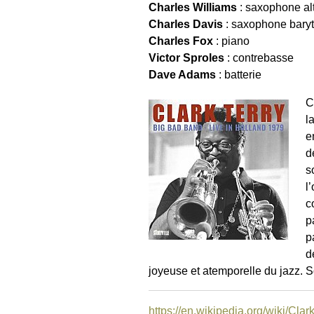
Charles Williams
: saxophone al
Charles Davis
: saxophone bary
Charles Fox
: piano
Victor Sproles
: contrebasse
Dave Adams
: batterie
C
l
e
d
s
l
c
p
p
d
joyeuse et atemporelle du jazz. 
https://en.wikipedia.org/wiki/Clar