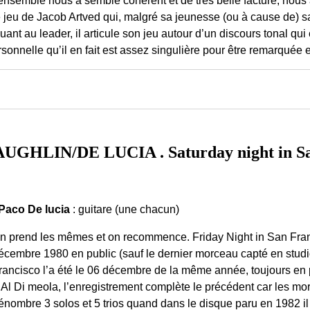
e jeu de Jacob Artved qui, malgré sa jeunesse (ou à cause de) sait
uant au leader, il articule son jeu autour d’un discours tonal q
ersonnelle qu’il en fait est assez singulière pour être remarquée e
LIN/DE LUCIA . Saturday night in San
Paco De lucia
: guitare (une chacun)
n prend les mêmes et on recommence. Friday Night in San Franc
écembre 1980 en public (sauf le dernier morceau capté en studi
rancisco l’a été le 06 décembre de la même année, toujours en
’Al Di meola, l’enregistrement complète le précédent car les mor
énombre 3 solos et 5 trios quand dans le disque paru en 1982 il n