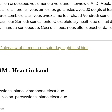
e lien ci-dessous vous mènera vers une interview d’Al Di Meola
étails. En bref, si vous aimez les guitaristes avec 30 doigts et 
erez comblés. Et si vous aviez aimé leur chaud Vendredi soir c
ussi leur Samedi soir caliente. C’est plutôt sympathique en fait 
ui marqua son époque. Ceci dit, nous, nous allons piocher dan
interview-al-di-meola-on-saturday-night-in-sf.html
 . Heart in hand
ussions, piano, vibraphone électrique
, violon, percussions, piano électrique
sse