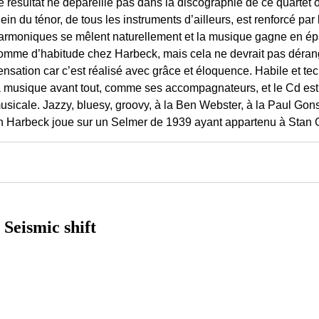
e résultat ne dépareille pas dans la discographie de ce quartet 
lein du ténor, de tous les instruments d’ailleurs, est renforcé par
armoniques se mêlent naturellement et la musique gagne en épa
omme d’habitude chez Harbeck, mais cela ne devrait pas dérang
ensation car c’est réalisé avec grâce et éloquence. Habile et te
a musique avant tout, comme ses accompagnateurs, et le Cd est 
usicale. Jazzy, bluesy, groovy, à la Ben Webster, à la Paul Gons
Jan Harbeck joue sur un Selmer de 1939 ayant appartenu à Stan 
eismic shift