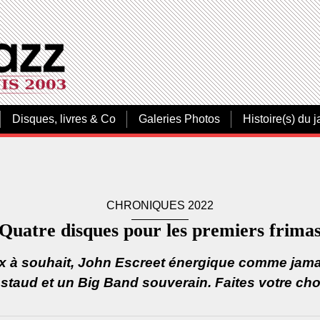
Disques, livres & Co
Galeries Photos
Histoire(s) du j
CHRONIQUES 2022
Quatre disques pour les premiers frima
 à souhait, John Escreet énergique comme jama
staud et un Big Band souverain. Faites votre cho