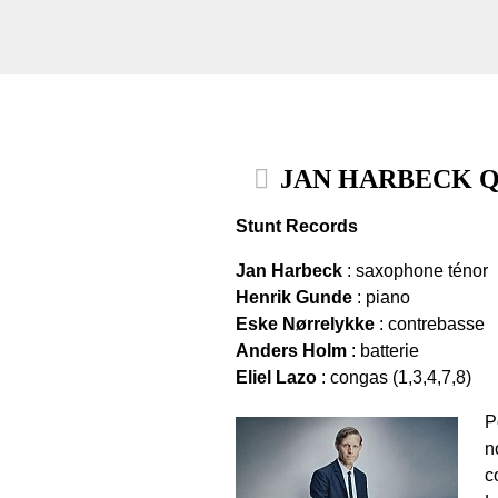
JAN HARBECK QU
Stunt Records
Jan Harbeck
: saxophone ténor
Henrik Gunde
: piano
Eske Nørrelykke
: contrebasse
Anders Holm
: batterie
Eliel Lazo
: congas (1,3,4,7,8)
P
n
c