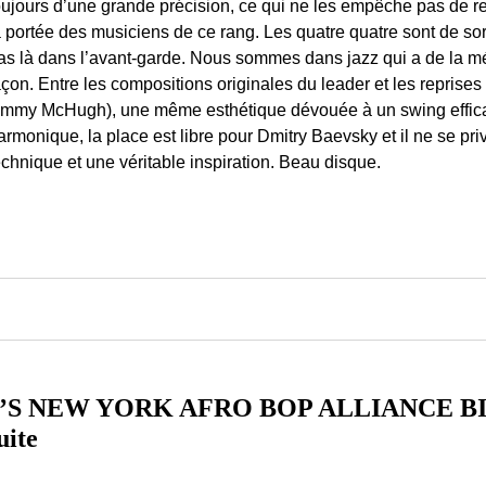
oujours d’une grande précision, ce qui ne les empêche pas de re
a portée des musiciens de ce rang. Les quatre quatre sont de so
as là dans l’avant-garde. Nous sommes dans jazz qui a de la mém
açon. Entre les compositions originales du leader et les repris
immy McHugh), une même esthétique dévouée à un swing effica
armonique, la place est libre pour Dmitry Baevsky et il ne se pr
echnique et une véritable inspiration. Beau disque.
 NEW YORK AFRO BOP ALLIANCE BIG 
uite