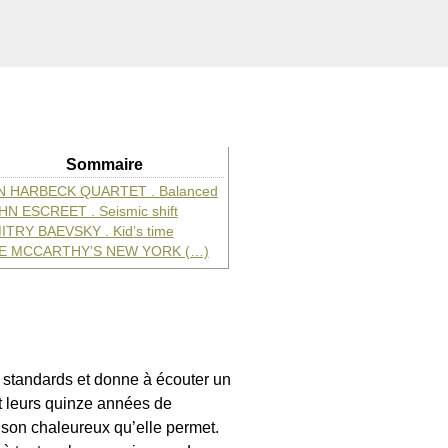
Sommaire
N HARBECK QUARTET . Balanced
HN ESCREET . Seismic shift
ITRY BAEVSKY . Kid’s time
E MCCARTHY’S NEW YORK (…)
 standards et donne à écouter un
t leurs quinze années de
 son chaleureux qu’elle permet.