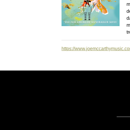
m
d
d
m
t
https://www.joemccarthymusic.co