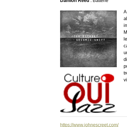
Damion Reed
: Batterie
A
a
i
M
l
c
u
d
p
t
v
https://www.johnescreet.com/