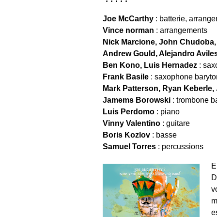
Joe McCarthy
: batterie, arrang
Vince norman
: arrangements
Nick Marcione, John Chudoba, 
Andrew Gould, Alejandro Avile
Ben Kono, Luis Hernadez
: sax
Frank Basile
: saxophone baryto
Mark Patterson, Ryan Keberle,
Jamems Borowski
: trombone b
Luis Perdomo
: piano
Vinny Valentino
: guitare
Boris Kozlov
: basse
Samuel Torres
: percussions
E
D
v
m
e