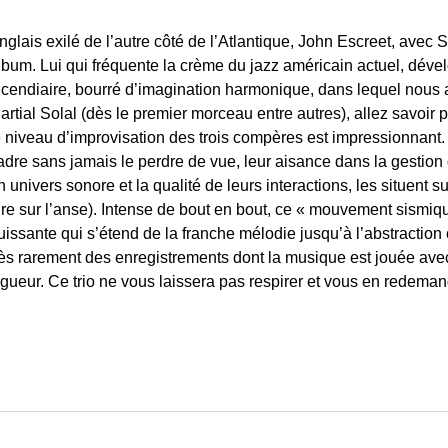
nglais exilé de l’autre côté de l’Atlantique, John Escreet, avec 
lbum. Lui qui fréquente la crème du jazz américain actuel, dével
ncendiaire, bourré d’imagination harmonique, dans lequel nous
artial Solal (dès le premier morceau entre autres), allez savoir
e niveau d’improvisation des trois compères est impressionnant.
adre sans jamais le perdre de vue, leur aisance dans la gestion du
n univers sonore et la qualité de leurs interactions, les situent s
ire sur l’anse). Intense de bout en bout, ce « mouvement sismiq
uissante qui s’étend de la franche mélodie jusqu’à l’abstracti
rès rarement des enregistrements dont la musique est jouée ave
igueur. Ce trio ne vous laissera pas respirer et vous en redema