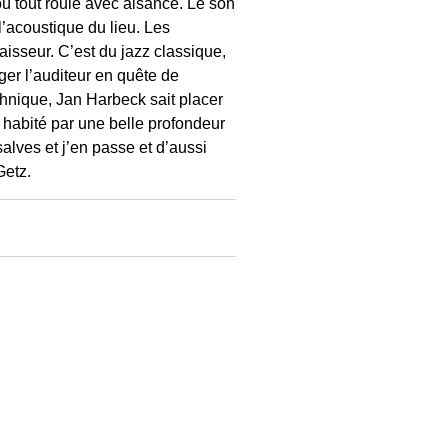
où tout roule avec aisance. Le son
 l’acoustique du lieu. Les
isseur. C’est du jazz classique,
er l’auditeur en quête de
chnique, Jan Harbeck sait placer
habité par une belle profondeur
alves et j’en passe et d’aussi
Getz.