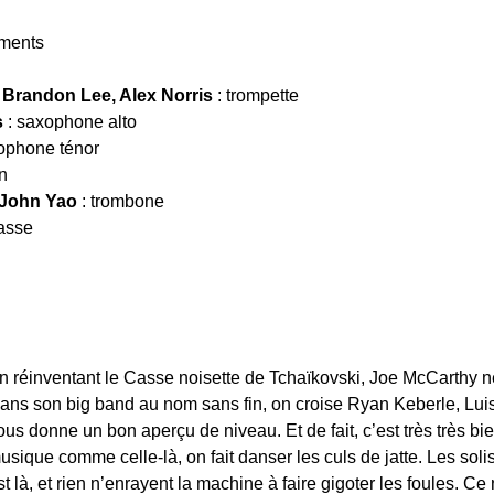
ements
Brandon Lee, Alex Norris
: trompette
s
: saxophone alto
ophone ténor
n
 John Yao
: trombone
asse
n réinventant le Casse noisette de Tchaïkovski, Joe McCarthy ne
ans son big band au nom sans fin, on croise Ryan Keberle, Luis
ous donne un bon aperçu de niveau. Et de fait, c’est très très bie
usique comme celle-là, on fait danser les culs de jatte. Les solis
st là, et rien n’enrayent la machine à faire gigoter les foules. C