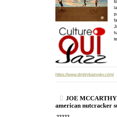
t
l
p
f
J
h
t
https://www.dmitrybaevsky.com/
JOE MCCARTHY’S
american nutcracker s
?????