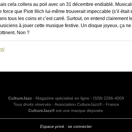
ais cela collera au poil avec un 31 décembre endiablé. Musical
e force que Piotr Illich lui-même trouverait impeccable (s’il éta
ans tous les coins et c’est carré. Surtout, on entend clairement l
usiciens à jouer cette musique festive. Un disque joyeux, ça ne 
rottinent. Non ?
m/
CultureJazz
- Magazine spécialisé en ligne - ISSN 2266-4009
Tous droits réservés - Association CultureJazz® - France
CultureJazz®
est une marque déposée.
Espace privé : se connecter