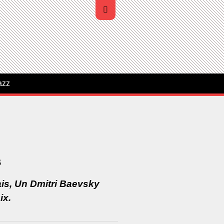
azz
s
is, Un Dmitri Baevsky
ix.