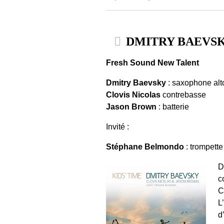
DMITRY BAEVSKY 
Fresh Sound New Talent
Dmitry Baevsky
: saxophone alt
Clovis Nicolas
contrebasse
Jason Brown
: batterie
Invité :
Stéphane Belmondo
: trompette
D
c
C
L
d