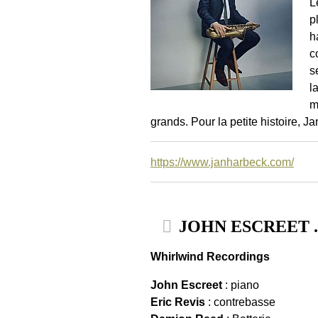
L
p
h
c
s
l
m
grands. Pour la petite histoire, 
https://www.janharbeck.com/
JOHN ESCREET . S
Whirlwind Recordings
John Escreet
: piano
Eric Revis
: contrebasse