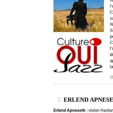
n
l
C
v
N
S
p
C
l
d
a
l
h
ERLEND APNESET
Erlend Apneseth
: violon Harda