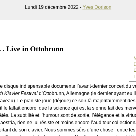
Lundi 19 décembre 2022 -
Yves Dorison
Live in Ottobrunn
M
D
E
T
e disque indispensable documente l’avant-dernier concert du ver
th Klavier Festival
d’Ottobrunn, Allemagne (le dernier ayant eu l
aveau). Le pianiste joue (déjoue) ce soir-là majoritairement des
’il le fallait encore, que la science qui est la sienne fait des merv
âtés. La subtilité et l’humour sont de sortie, l’élégance et la virt
aestria, rien ne lui résiste et moins encore l’auditeur collection
ortant de son clavier. Nous sommes sûrs d’une chose : entre les 