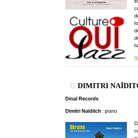
t
c
d
l
d
d
l
h
DIMITRI NAÏDITCH 
Dinaï Records
Dimitri Naïditch
: piano
D
c