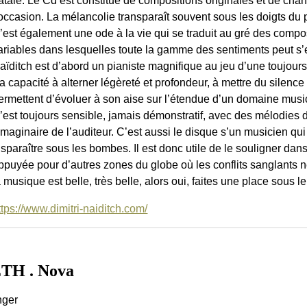
atale. Le Cd est constitué de compositions originales et de chan
’occasion. La mélancolie transparaît souvent sous les doigts du
’est également une ode à la vie qui se traduit au gré des comp
ariables dans lesquelles toute la gamme des sentiments peut s’ex
aïditch est d’abord un pianiste magnifique au jeu d’une toujours
a capacité à alterner légèreté et profondeur, à mettre du silence 
ermettent d’évoluer à son aise sur l’étendue d’un domaine music
’est toujours sensible, jamais démonstratif, avec des mélodies 
’imaginaire de l’auditeur. C’est aussi le disque s’un musicien qu
isparaître sous les bombes. Il est donc utile de le souligner da
ppuyée pour d’autres zones du globe où les conflits sanglants n
a musique est belle, très belle, alors oui, faites une place sous le
ttps://www.dimitri-naiditch.com/
H . Nova
nger