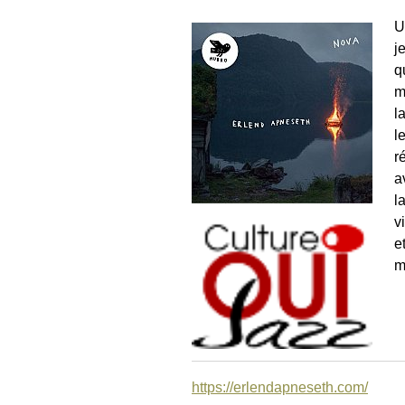
U
j
q
m
l
l
r
a
l
v
e
m
https://erlendapneseth.com/