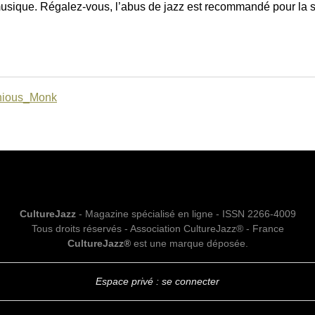
usique. Régalez-vous, l’abus de jazz est recommandé pour la s
lonious_Monk
CultureJazz
- Magazine spécialisé en ligne - ISSN 2266-4009
Tous droits réservés - Association CultureJazz® - France
CultureJazz®
est une marque déposée.
Espace privé : se connecter