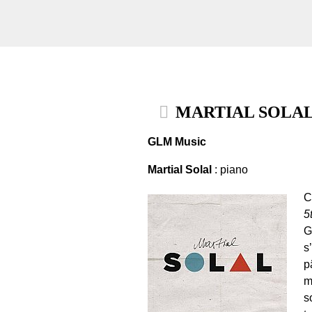
MARTIAL SOLAL . 
GLM Music
Martial Solal
: piano
C
5
G
s
p
m
s