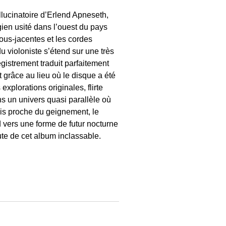
lucinatoire d’Erlend Apneseth,
gien usité dans l’ouest du pays
sous-jacentes et les cordes
u violoniste s’étend sur une très
egistrement traduit parfaitement
 grâce au lieu où le disque a été
xplorations originales, flirte
ns un univers quasi parallèle où
efois proche du geignement, le
d vers une forme de futur nocturne
oute de cet album inclassable.