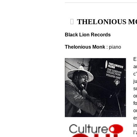
THELONIOUS MONK 
Black Lion Records
Thelonious Monk
: piano
E
a
c
j
s
o
f
o
e
i
l