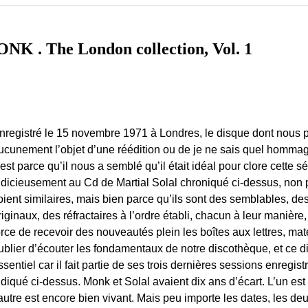
. The London collection, Vol. 1
nregistré le 15 novembre 1971 à Londres, le disque dont nous p
ucunement l’objet d’une réédition ou de je ne sais quel homma
’est parce qu’il nous a semblé qu’il était idéal pour clore cette s
udicieusement au Cd de Martial Solal chroniqué ci-dessus, non
oient similaires, mais bien parce qu’ils sont des semblables, des 
riginaux, des réfractaires à l’ordre établi, chacun à leur manière
orce de recevoir des nouveautés plein les boîtes aux lettres, matér
ublier d’écouter les fondamentaux de notre discothèque, et ce d
ssentiel car il fait partie de ses trois dernières sessions enreg
ndiqué ci-dessus. Monk et Solal avaient dix ans d’écart. L’un es
’autre est encore bien vivant. Mais peu importe les dates, les de