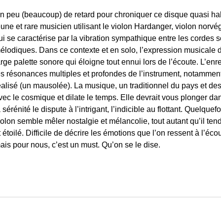
n peu (beaucoup) de retard pour chroniquer ce disque quasi hal
eune et rare musicien utilisant le violon Hardanger, violon norvé
ui se caractérise par la vibration sympathique entre les cordes 
élodiques. Dans ce contexte et en solo, l’expression musicale d
arge palette sonore qui éloigne tout ennui lors de l’écoute. L’enr
es résonances multiples et profondes de l’instrument, notamment
éalisé (un mausolée). La musique, un traditionnel du pays et des e
vec le cosmique et dilate le temps. Elle devrait vous plonger da
a sérénité le dispute à l’intrigant, l’indicible au flottant. Quelqu
iolon semble mêler nostalgie et mélancolie, tout autant qu’il ten
t étoilé. Difficile de décrire les émotions que l’on ressent à l’éc
ais pour nous, c’est un must. Qu’on se le dise.