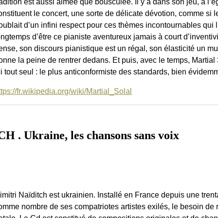
radition est aussi aimée que bousculée. Il y a dans son jeu, à l’
onstituent le concert, une sorte de délicate dévotion, comme si le
oublait d’un infini respect pour ces thèmes incontournables qui l
ongtemps d’être ce pianiste aventureux jamais à court d’inventivi
ense, son discours pianistique est un régal, son élasticité un m
onne la peine de rentrer dedans. Et puis, avec le temps, Martial
ui tout seul : le plus anticonformiste des standards, bien évidemm
ttps://fr.wikipedia.org/wiki/Martial_Solal
. Ukraine, les chansons sans voix
imitri Naïditch est ukrainien. Installé en France depuis une tren
omme nombre de ses compatriotes artistes exilés, le besoin de