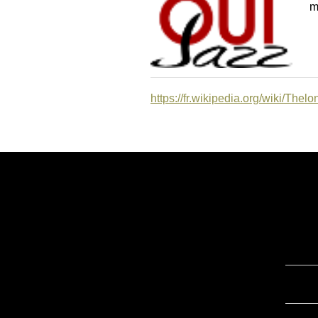
m
https://fr.wikipedia.org/wiki/The