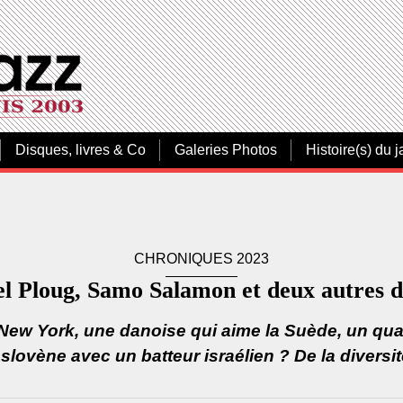
Disques, livres & Co
Galeries Photos
Histoire(s) du j
CHRONIQUES 2023
l Ploug, Samo Salamon et deux autres d
 New York, une danoise qui aime la Suède, un quar
 slovène avec un batteur israélien ? De la diversit