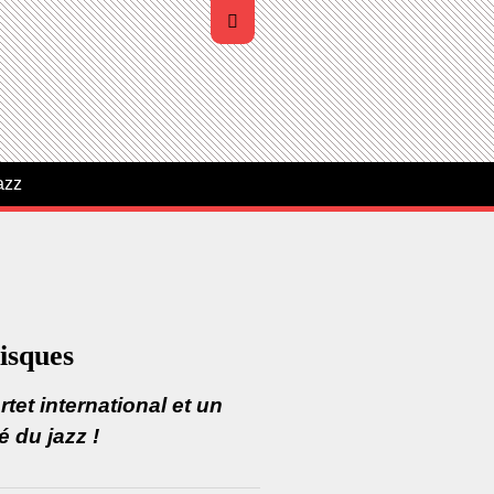
azz
isques
tet international et un
é du jazz !