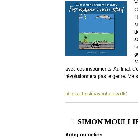
V
C
f
s
d
s
s
g
s
avec ces instruments. Au final, c’
révolutionnera pas le genre. Mais 
https://christinavonbulow.dk/
SIMON MOULLIER 
Autoproduction