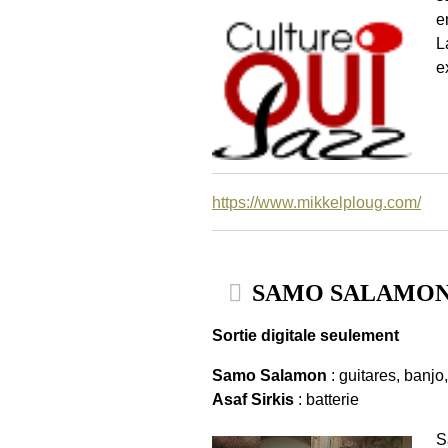
e
L
e
https://www.mikkelploug.com/
SAMO SALAMON & 
Sortie digitale seulement
Samo Salamon
: guitares, banjo
Asaf Sirkis
: batterie
S