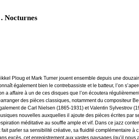
Nocturnes
ikkel Ploug et Mark Turner jouent ensemble depuis une douzai
onnaît également bien le contrebassiste et le batteur, l’on s’ape
’on a affaire à un de ces disques que l’on écoutera régulièrement.
éarranger des pièces classiques, notamment du compositeur Be
galement de Carl Nielsen (1865-1931) et Valentin Sylvestrov (19
usiques nouvelles auxquelles il ajoute des pièces écrites par s
espiration méditative au souffle ample et vif. Dans ce jazz cont
t fait parler sa sensibilité créative, sa fluidité complémentaire à
ans excès, cet enregistrement aux vastes paysages (qu’il nous a