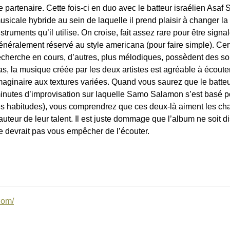
e partenaire. Cette fois-ci en duo avec le batteur israélien Asaf S
usicale hybride au sein de laquelle il prend plaisir à changer l
nstruments qu’il utilise. On croise, fait assez rare pour être sign
énéralement réservé au style americana (pour faire simple). Cer
echerche en cours, d’autres, plus mélodiques, possèdent des son
as, la musique créée par les deux artistes est agréable à écoute
maginaire aux textures variées. Quand vous saurez que le batteur
inutes d’improvisation sur laquelle Samo Salamon s’est basé p
es habitudes), vous comprendrez que ces deux-là aiment les chal
auteur de leur talent. Il est juste dommage que l’album ne soit d
e devrait pas vous empêcher de l’écouter.
com/