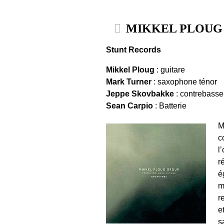
MIKKEL PLOUG . 
Stunt Records
Mikkel Ploug
: guitare
Mark Turner
: saxophone ténor
Jeppe Skovbakke
: contrebasse
Sean Carpio
: Batterie
M
c
l
r
é
m
r
e
s