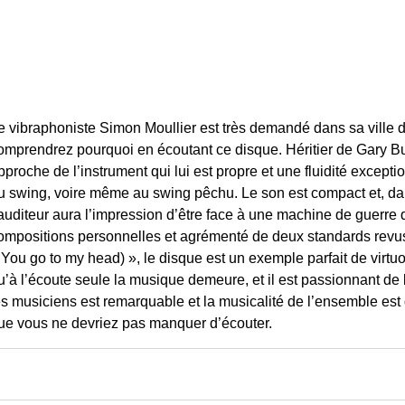
e vibraphoniste Simon Moullier est très demandé dans sa ville 
omprendrez pourquoi en écoutant ce disque. Héritier de Gary B
pproche de l’instrument qui lui est propre et une fluidité except
u swing, voire même au swing pêchu. Le son est compact et, da
’auditeur aura l’impression d’être face à une machine de guerre q
ompositions personnelles et agrémenté de deux standards revus
 You go to my head) », le disque est un exemple parfait de virtu
u’à l’écoute seule la musique demeure, et il est passionnant de b
es musiciens est remarquable et la musicalité de l’ensemble e
ue vous ne devriez pas manquer d’écouter.