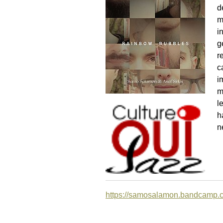
d
m
i
g
r
c
i
m
l
h
n
https://samosalamon.bandcamp.