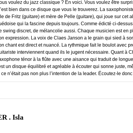
ous voulez du jazz classique ? En voici. Vous voulez être surpri
’est bien dans ce disque que vous le trouverez. La saxophoniste 
ille de Fritz (guitare) et mère de Pelle (guitare), qui joue sur ce
uédoise qui la fascine depuis toujours. Comme édicté ci-dessus, t
e swing discret, de mélancolie aussi. Chaque musicien est en p
on expression. La voix de Claes Janson a le grain qui sied à so
on chant est direct et nuancé. La rythmique fait le boulot avec pré
uitariste interviennent quand ils le jugent nécessaire. Quant à 
axophone ténor à la flûte avec une aisance qui traduit de lo
est un disque équilibré et agréable à écouter qui sonne juste, mêm
ce n’était pas non plus l’intention de la leader. Écoutez-le donc
. Isla