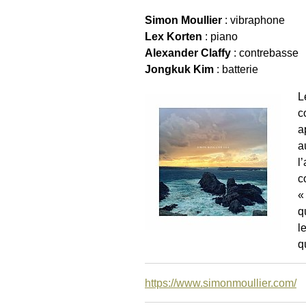
Simon Moullier
: vibraphone
Lex Korten
: piano
Alexander Claffy
: contrebasse
Jongkuk Kim
: batterie
L
c
a
a
l
c
«
q
l
q
https://www.simonmoullier.com/