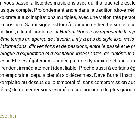
n vous passe la liste des musiciens avec qui il a joué (elle est
usique compte. Profondément ancré dans la tradition afro-améri
xplorateur aux inspirations multiples, avec une vision très perso
omposition. Sa musique est tour à tour une recherche sur le futur
radition ; il le dit lui-même : «
Harlem Rhapsody représente la sy
ême temps un aperçu de l’avenir. Il n’y a pas de style fixe, ma
’informations, d’inventions et de passions, entre le passé et le pré
ialogue d’exploration et d’excitation incessantes, de l’intérieur à
ime
». Elle est également animée par une dynamique et une appr
e rendent immédiatement identifiable. Proche aussi à certains 
ontemporaine, depuis bientôt six décennies, Dave Burrell inscri
xemplaire au-dessus de la temporalité, sans compromission aucu
hélas) de demeurer sous-estimé ou pire, inconnu du plus grand
eset.html