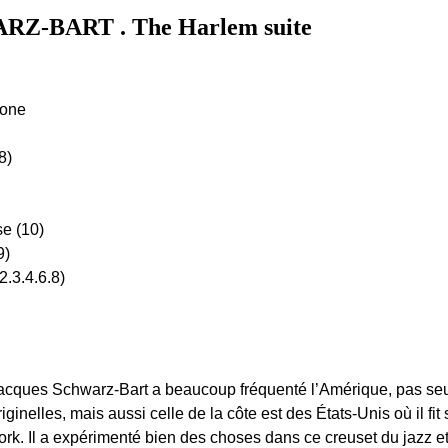
-BART . The Harlem suite
hone
8)
se (10)
9)
(2.3.4.6.8)
acques Schwarz-Bart a beaucoup fréquenté l’Amérique, pas seul
riginelles, mais aussi celle de la côte est des États-Unis où il f
ork. Il a expérimenté bien des choses dans ce creuset du jazz et 