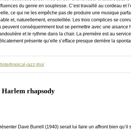
nfluences du genre en souplesse. C’est travaillé au cordeau et l
éelle, ce qui ne les empêche pas de produire une musique parfa
iable et, naturellement, ensoleillée. Les trois complices se con
ls peuvent conséquemment tout se permettre avec une aisance hal
andoulière et le rythme dans la chair. La première est au service
élicatement présente qu’elle s’efface presque derrière la sponta
ste/tropical-jazz-trio/
Harlem rhapsody
résenter Dave Burrell (1940) serait lui faire un affront bien qu’il s