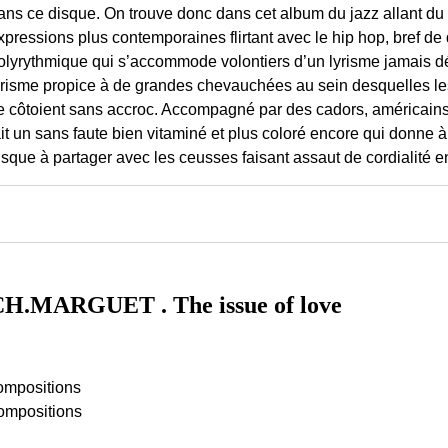
ans ce disque. On trouve donc dans cet album du jazz allant du
xpressions plus contemporaines flirtant avec le hip hop, bref d
olyrythmique qui s’accommode volontiers d’un lyrisme jamais d
yrisme propice à de grandes chevauchées au sein desquelles le
e côtoient sans accroc. Accompagné par des cadors, américain
ait un sans faute bien vitaminé et plus coloré encore qui donne à
isque à partager avec les ceusses faisant assaut de cordialité e
H.MARGUET . The issue of love
compositions
compositions