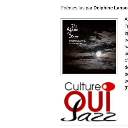
Poèmes lus par
Delphine Lans
A
l
é
t
h
p
c
d
b
t
(