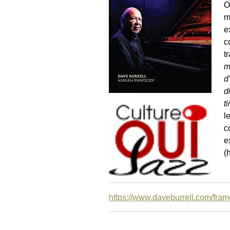
O
m
e
c
t
m
d
d
t
l
c
e
(
https://www.daveburrell.com/fram