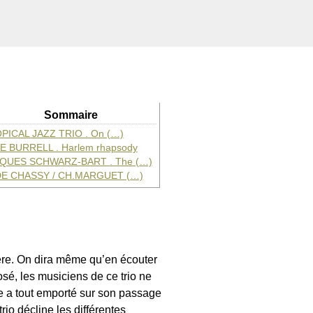
Sommaire
PICAL JAZZ TRIO . On (…)
E BURRELL . Harlem rhapsody
QUES SCHWARZ-BART . The (…)
DE CHASSY / CH.MARGUET (…)
ère. On dira même qu’en écouter
osé, les musiciens de ce trio ne
elle a tout emporté sur son passage
rio décline les différentes