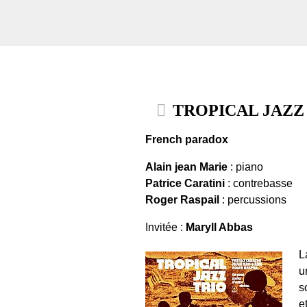
TROPICAL JAZZ TRI
French paradox
Alain jean Marie
: piano
Patrice Caratini
: contrebasse
Roger Raspail
: percussions
Invitée :
Maryll Abbas
L
u
s
e