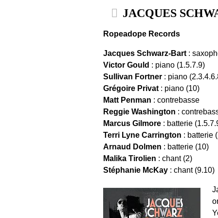
JACQUES SCHWARZ
Ropeadope Records
Jacques Schwarz-Bart
: saxop
Victor Gould
: piano (1.5.7.9)
Sullivan Fortner
: piano (2.3.4.6.
Grégoire Privat
: piano (10)
Matt Penman
: contrebasse
Reggie Washington
: contrebas
Marcus Gilmore
: batterie (1.5.7.
Terri Lyne Carrington
: batterie 
Arnaud Dolmen
: batterie (10)
Malika Tirolien
: chant (2)
Stéphanie McKay
: chant (9.10)
J
o
Y