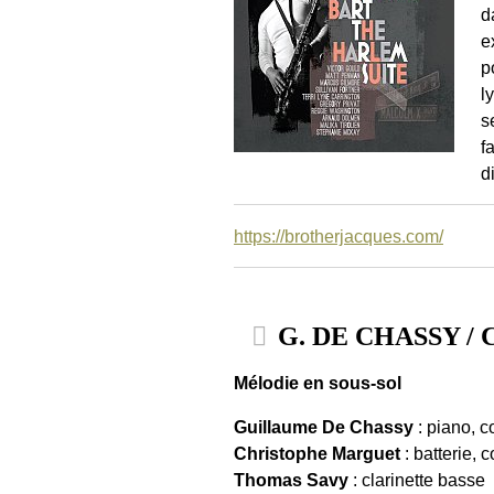
d
e
p
l
s
f
d
https://brotherjacques.com/
G. DE CHASSY / C
Mélodie en sous-sol
Guillaume De Chassy
: piano, 
Christophe Marguet
: batterie, 
Thomas Savy
: clarinette basse