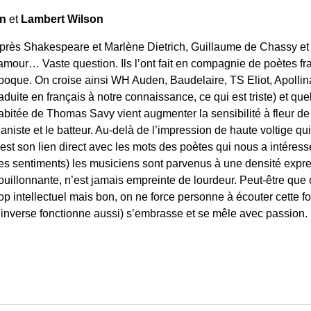
on
et
Lambert Wilson
près Shakespeare et Marlène Dietrich, Guillaume de Chassy et 
’amour… Vaste question. Ils l’ont fait en compagnie de poètes fr
poque. On croise ainsi WH Auden, Baudelaire, TS Eliot, Apollin
raduite en français à notre connaissance, ce qui est triste) et qu
abitée de Thomas Savy vient augmenter la sensibilité à fleur d
ianiste et le batteur. Au-delà de l’impression de haute voltige q
’est son lien direct avec les mots des poètes qui nous a intéress
es sentiments) les musiciens sont parvenus à une densité express
ouillonnante, n’est jamais empreinte de lourdeur. Peut-être que 
rop intellectuel mais bon, on ne force personne à écouter cette 
l’inverse fonctionne aussi) s’embrasse et se mêle avec passion.