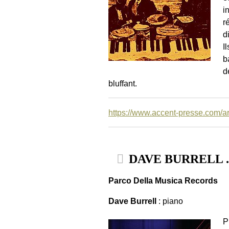
i
r
d
I
b
d
bluffant.
https://www.accent-presse.com/arti
DAVE BURRELL . 
Parco Della Musica Records
Dave Burrell
: piano
P