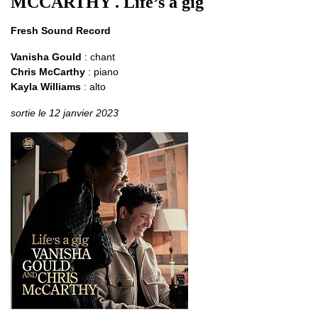
MCCARTHY . Life’s a gig
Fresh Sound Record
Vanisha Gould
: chant
Chris McCarthy
: piano
Kayla Williams
: alto
sortie le 12 janvier 2023