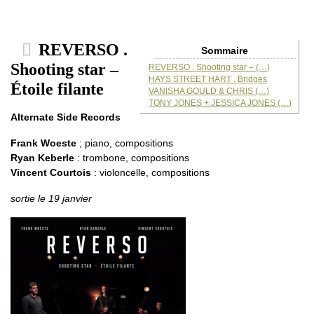
REVERSO .
Sommaire
Shooting star –
REVERSO . Shooting star – (…)
HAYS STREET HART . Bridges
Étoile filante
VANISHA GOULD & CHRIS (…)
TONY JONES + JESSICA JONES (…)
Alternate Side Records
Frank Woeste
; piano, compositions
Ryan Keberle
: trombone, compositions
Vincent Courtois
: violoncelle, compositions
sortie le 19 janvier