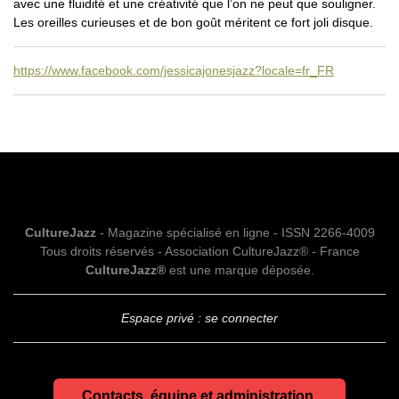
avec une fluidité et une créativité que l’on ne peut que souligner.
Les oreilles curieuses et de bon goût méritent ce fort joli disque.
https://www.facebook.com/jessicajonesjazz?locale=fr_FR
CultureJazz
- Magazine spécialisé en ligne - ISSN 2266-4009
Tous droits réservés - Association CultureJazz® - France
CultureJazz®
est une marque déposée.
Espace privé : se connecter
Contacts, équipe et administration.