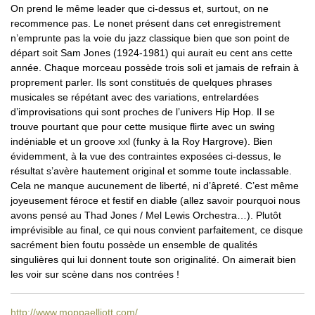
On prend le même leader que ci-dessus et, surtout, on ne
recommence pas. Le nonet présent dans cet enregistrement
n’emprunte pas la voie du jazz classique bien que son point de
départ soit Sam Jones (1924-1981) qui aurait eu cent ans cette
année. Chaque morceau possède trois soli et jamais de refrain à
proprement parler. Ils sont constitués de quelques phrases
musicales se répétant avec des variations, entrelardées
d’improvisations qui sont proches de l’univers Hip Hop. Il se
trouve pourtant que pour cette musique flirte avec un swing
indéniable et un groove xxl (funky à la Roy Hargrove). Bien
évidemment, à la vue des contraintes exposées ci-dessus, le
résultat s’avère hautement original et somme toute inclassable.
Cela ne manque aucunement de liberté, ni d’âpreté. C’est même
joyeusement féroce et festif en diable (allez savoir pourquoi nous
avons pensé au Thad Jones / Mel Lewis Orchestra…). Plutôt
imprévisible au final, ce qui nous convient parfaitement, ce disque
sacrément bien foutu possède un ensemble de qualités
singulières qui lui donnent toute son originalité. On aimerait bien
les voir sur scène dans nos contrées !
http://www.moppaelliott.com/