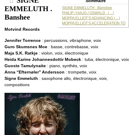
SIGNE
Sommaire
EMMELUTH .
SIGNE EMMELUTH . Banshee
PHILIP / HAUG / OSWALD . (…)
Banshee
MOPPA ELLIOT’S ADVANCING (…)
MOPPA ELLIOT’S ACCELERATION TO
Motvind Records
Jennifer Torrence
: percussions, vibraphone, voix
Guro Skumsnes Moe
: basse, contrebasse, voix
Maja S.K. Ratkje
: violon, voix, électronique
Heida Karine Johannesdottir Mobeck
: tuba, électronique, voix
Guoste Tamulynaite
: piano, synthés, voix
Anna “Efternøler” Andersson
: trompette, voix
Signe Emmeluth
: saxophone alto, électronique, voix,
compositions