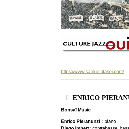
https://www.samuelblaser.com/
ENRICO PIERANUN
Bonsaï Music
Enrico Pieranunzi
: piano
Diego Imbert
: contrebasse, bas