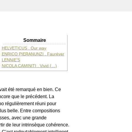
Sommaire
HELVETICUS . Our way
ENRICO PIERANUNZI . Fauréver
LENNIE’S
NICOLA CAMINITI . Vivid (…)
 avait été remarqué en bien. Ce
encore que le précédent. La
bo régulièrement réuni pour
lus belle. Entre compositions
suisses, avec une grande
rtir de leur intrinsèque cohérence.
. C’est redoutablement intelligent