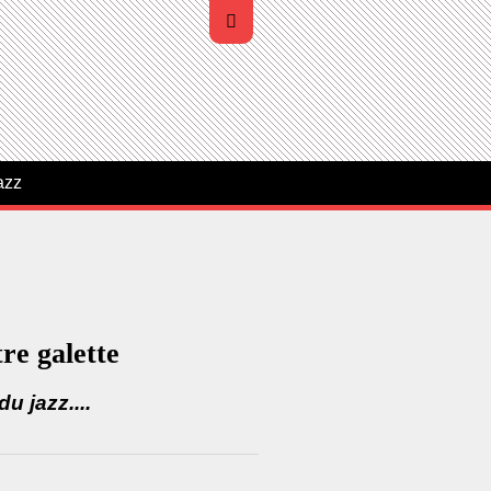
azz
re galette
u jazz....