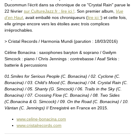
Ducommun l’écrit dans sa chronique de ce "Crystal Rain" parue le
22 février
sur CultureJazz.fr : lire ici !
. Son premier album,
Vue
d’en Haut
, avait emballé nos chroniqueurs (
lire ici !
) et cette fois,
elle grimpe encore vers les étoiles avec trois complices
irréprochables.
> Cristal Records / Harmonia Mundi (parution : 18/03/2016)
Céline Bonacina : saxophones baryton & soprano / Gwilym
Simcock : piano / Chris Jennings : contrebasse / Asaf Sirkis :
batterie & percussions
01.Smiles for Serious People (C. Bonacina) / 02. Cyclone (C.
Bonacina) / 03. Child’s Mood (C. Bonacina) / 04. Crystal Rain (C.
Bonacina) / 05. Shanty (G. Simcock) / 06. Trails in the Sky (C.
Bonacina) / 07. Crossing Flow (C. Bonacina) / 08. Two Sides
(C.Bonacina & G. Simcock) / 09. On the Road (C. Bonacina) / 10.
Väntan (C. Jennings)
// Enregistré en France en 2015.
www.celine-bonacina.com
www.cristalrecords.com