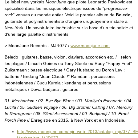
Le label new yorkais
MoonJune
que pilote Leonardo Pavkovic est
spécialisé dans les musiques électrique issues du "
progressive-
rock
" venues du monde entier. Voici le premier album de
Beledo
,
guitariste et polyinstrumentiste d’origine uruguayenne installé à
New-York. Un savoir-faire indéniable sur la base d’un trio solide et
d’une large palette d’instruments.
> MoonJune Records - MJR077 /
www.moonjune.com
Beledo : guitares, basse, violon, claviers, accordéon etc. /+ selon
les plages / Lincoln Goines ou Tony Steele ou Rudy "Happy Feet"
Zulkarnaen : basse électrique / Gary Husband ou Doron Lev :
batterie / Endang "Jean:Claude !" Ramdan : percussions
indonésiennes / Cucu Kurnia : kendang et percussions
métalliques / Dewa Budjana : guitares
01. Mechanism / 02. Bye Bye Blues / 03. Marilyn’s Escapade / 04.
Lucila / 05. Sudden Voyage / 06. Big Brother Calling / 07. Mercury
In Retrograde / 08. Silent Assessment / 09. Budjanaji / 10. Front
Porch Pine
// Enregistré en 2015, à New York et en Indonésie.
http://www.moonjune.com/mjr_web_2013/catalog_mjr/077_
Mechanism_MJR077