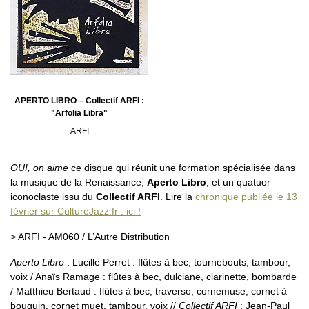
APERTO LIBRO – Collectif ARFI :
"Arfolia Libra"
ARFI
OUI, on aime
ce disque qui réunit une formation spécialisée dans
la musique de la Renaissance,
Aperto Libro
, et un quatuor
iconoclaste issu du
Collectif ARFI
. Lire la
chronique publiée le 13
février sur CultureJazz.fr : ici !
> ARFI - AM060 / L’Autre Distribution
Aperto Libro
: Lucille Perret : flûtes à bec, tournebouts, tambour,
voix / Anaïs Ramage : flûtes à bec, dulciane, clarinette, bombarde
/ Matthieu Bertaud : flûtes à bec, traverso, cornemuse, cornet à
bouquin, cornet muet, tambour, voix //
Collectif ARFI
: Jean-Paul