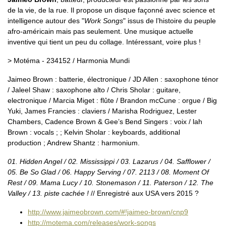
de la vie, de la rue. Il propose un disque façonné avec science et
intelligence autour des "
Work Songs
" issus de l’histoire du peuple
afro-américain mais pas seulement. Une musique actuelle
inventive qui tient un peu du collage. Intéressant, voire plus !
> Motéma - 234152 / Harmonia Mundi
Jaimeo Brown : batterie, électronique / JD Allen : saxophone ténor
/ Jaleel Shaw : saxophone alto / Chris Sholar : guitare,
electronique / Marcia Miget : flûte / Brandon mcCune : orgue / Big
Yuki, James Francies : claviers / Marisha Rodriguez, Lester
Chambers, Cadence Brown & Gee’s Bend Singers : voix / lah
Brown : vocals ; ; Kelvin Sholar : keyboards, additional
production ; Andrew Shantz : harmonium.
01. Hidden Angel / 02. Mississippi / 03. Lazarus / 04. Safflower /
05. Be So Glad / 06. Happy Serving / 07. 2113 / 08. Moment Of
Rest / 09. Mama Lucy / 10. Stonemason / 11. Paterson / 12. The
Valley / 13. piste cachée !
// Enregistré aux USA vers 2015 ?
http://www.jaimeobrown.com/#!jaimeo-brown/cnp9
http://motema.com/releases/work-songs