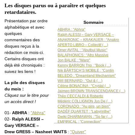
Les disques parus ou à paraître et quelques
retardataires.
Présentation par ordre
Sommaire
alphabétique et avec
ABHRA : "Abhra"
quelques
Ralph ALESSI – Gary VERSACE –
commentaires des
ANAKRONIC – KRAKAUER : "Anakro
APERTO LIBRO – Collectif (…)
disques reçus à la
Omer AVITAL : "Abutbul Music"
rédaction ce mois-ci.
BALAPHONICS : "Afro Massive
Certains disques ont
Jon BALKE : "Warp"
déjà été chroniqués :
Kenny BARRON Trio : "Book (…)
Nik BÄRTSCH’S MOBILE : "Contin
suivez les liens !
BELEDO : "Dreamland Mechanism"
Will BERNARD : "Out & (…)
La pile des disques
Céline BONACINA : "Crystal (…)
du mois :
Jaimeo BROWN TRANSCENDANCE (…)
Cliquez sur le titre pour
Théo CECCALDI & Roberto
Médéric COLLIGNON Jus De (…)
un accès direct !
CORONADO : "Au pire, un bien"
DADÈF QUARTET : "Labyrinthe"
01-
ABHRA
:
"Abhra"
Dwiki DHARMAWAN : "So far (…)
02-
Ralph ALESSI –
EMPIRICAL : "Connection"
Gary VERSACE –
ENSEMBLE AMARILLIS & (…)
Drew GRESS – Nasheet WAITS
:
"Quiver"
ERGO : "As subtle as tomorrow"