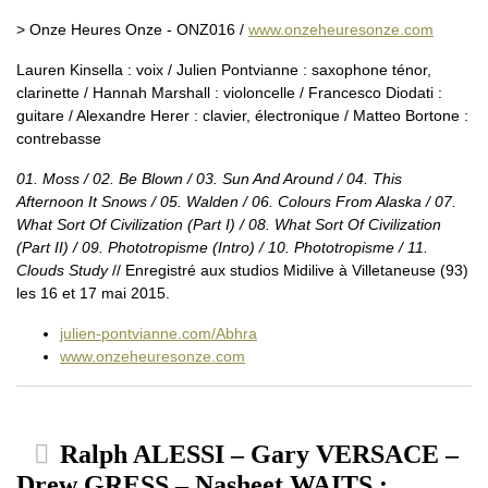
> Onze Heures Onze - ONZ016 /
www.onzeheuresonze.com
Lauren Kinsella : voix / Julien Pontvianne : saxophone ténor,
clarinette / Hannah Marshall : violoncelle / Francesco Diodati :
guitare / Alexandre Herer : clavier, électronique / Matteo Bortone :
contrebasse
01. Moss / 02. Be Blown / 03. Sun And Around / 04. This
Afternoon It Snows / 05. Walden / 06. Colours From Alaska / 07.
What Sort Of Civilization (Part I) / 08. What Sort Of Civilization
(Part II) / 09. Phototropisme (Intro) / 10. Phototropisme / 11.
Clouds Study
// Enregistré aux studios Midilive à Villetaneuse (93)
les 16 et 17 mai 2015.
julien-pontvianne.com/Abhra
www.onzeheuresonze.com
Ralph ALESSI – Gary VERSACE –
Drew GRESS – Nasheet WAITS :