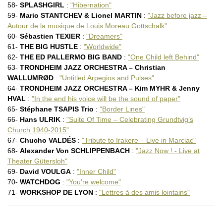
58-
SPLASHGIRL
:
"Hibernation"
59-
Mario STANTCHEV & Lionel MARTIN
:
"Jazz before jazz –
Autour de la musique de Louis Moreau Gottschalk"
60-
Sébastien TEXIER
:
"Dreamers"
61-
THE BIG HUSTLE
:
"Worldwide"
62-
THE ED PALLERMO BIG BAND
:
"One Child left Behind"
63-
TRONDHEIM JAZZ ORCHESTRA – Christian
WALLUMRØD
:
"Untitled Arpegios and Pulses"
64-
TRONDHEIM JAZZ ORCHESTRA – Kim MYHR & Jenny
HVAL
:
"In the end his voice will be the sound of paper"
65-
Stéphane TSAPIS Trio
:
"Border Lines"
66-
Hans ULRIK
:
"Suite Of Time – Celebrating Grundtvig’s
Church 1940-2015"
67-
Chucho VALDÉS
:
"Tribute to Irakere – Live in Marciac"
68-
Alexander Von SCHLIPPENBACH
:
"Jazz Now ! - Live at
Theater Gütersloh"
69-
David VOULGA
:
"Inner Child"
70-
WATCHDOG
:
"You’re welcome"
71-
WORKSHOP DE LYON
:
"Lettres à des amis lointains"