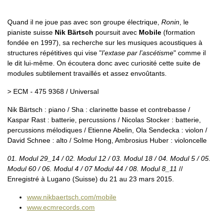
Quand il ne joue pas avec son groupe électrique,
Ronin
, le
pianiste suisse
Nik Bärtsch
poursuit avec
Mobile
(formation
fondée en 1997), sa recherche sur les musiques acoustiques à
structures répétitives qui vise "
l’extase par l’ascétisme
" comme il
le dit lui-même. On écoutera donc avec curiosité cette suite de
modules subtilement travaillés et assez envoûtants.
> ECM - 475 9368 / Universal
Nik Bärtsch : piano / Sha : clarinette basse et contrebasse /
Kaspar Rast : batterie, percussions / Nicolas Stocker : batterie,
percussions mélodiques / Etienne Abelin, Ola Sendecka : violon /
David Schnee : alto / Solme Hong, Ambrosius Huber : violoncelle
01. Modul 29_14 / 02. Modul 12 / 03. Modul 18 / 04. Modul 5 / 05.
Modul 60 / 06. Modul 4 / 07 Modul 44 / 08. Modul 8_11
//
Enregistré à Lugano (Suisse) du 21 au 23 mars 2015.
www.nikbaertsch.com/mobile
www.ecmrecords.com