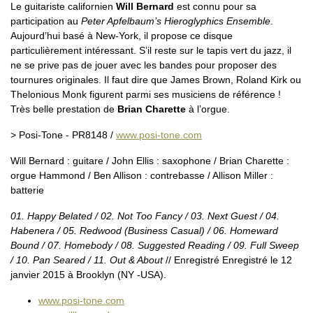
Le guitariste californien
Will Bernard
est connu pour sa
participation au
Peter Apfelbaum’s Hieroglyphics Ensemble
.
Aujourd’hui basé à New-York, il propose ce disque
particulièrement intéressant. S’il reste sur le tapis vert du jazz, il
ne se prive pas de jouer avec les bandes pour proposer des
tournures originales. Il faut dire que James Brown, Roland Kirk ou
Thelonious Monk figurent parmi ses musiciens de référence !
Très belle prestation de
Brian Charette
à l’orgue.
> Posi-Tone - PR8148 /
www.posi-tone.com
Will Bernard : guitare / John Ellis : saxophone / Brian Charette :
orgue Hammond / Ben Allison : contrebasse / Allison Miller :
batterie
01. Happy Belated / 02. Not Too Fancy / 03. Next Guest / 04.
Habenera / 05. Redwood (Business Casual) / 06. Homeward
Bound / 07. Homebody / 08. Suggested Reading / 09. Full Sweep
/ 10. Pan Seared / 11. Out & About
// Enregistré Enregistré le 12
janvier 2015 à Brooklyn (NY -USA).
www.posi-tone.com