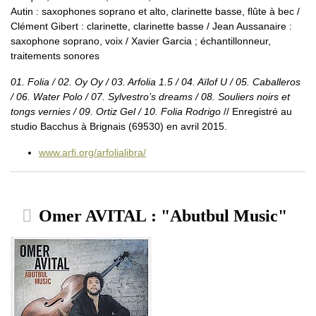
Autin : saxophones soprano et alto, clarinette basse, flûte à bec /
Clément Gibert : clarinette, clarinette basse / Jean Aussanaire :
saxophone soprano, voix / Xavier Garcia ; échantillonneur,
traitements sonores
01. Folia / 02. Oy Oy / 03. Arfolia 1.5 / 04. Aïlof U / 05. Caballeros
/ 06. Water Polo / 07. Sylvestro’s dreams / 08. Souliers noirs et
tongs vernies / 09. Ortiz Gel / 10. Folia Rodrigo
// Enregistré au
studio Bacchus à Brignais (69530) en avril 2015.
www.arfi.org/arfolialibra/
Omer AVITAL : "Abutbul Music"