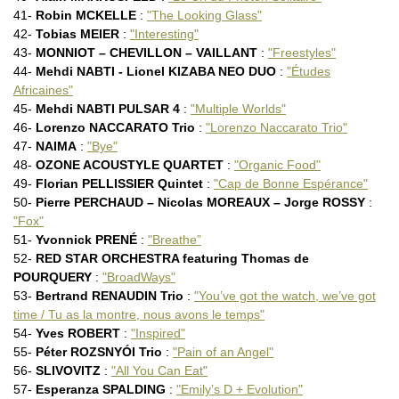
41-
Robin MCKELLE
:
"The Looking Glass"
42-
Tobias MEIER
:
"Interesting"
43-
MONNIOT – CHEVILLON – VAILLANT
:
"Freestyles"
44-
Mehdi NABTI - Lionel KIZABA NEO DUO
:
"Études
Africaines"
45-
Mehdi NABTI PULSAR 4
:
"Multiple Worlds"
46-
Lorenzo NACCARATO Trio
:
"Lorenzo Naccarato Trio"
47-
NAIMA
:
"Bye"
48-
OZONE ACOUSTYLE QUARTET
:
"Organic Food"
49-
Florian PELLISSIER Quintet
:
"Cap de Bonne Espérance"
50-
Pierre PERCHAUD – Nicolas MOREAUX – Jorge ROSSY
:
"Fox"
51-
Yvonnick PRENÉ
:
"Breathe”
52-
RED STAR ORCHESTRA featuring Thomas de
POURQUERY
:
"BroadWays"
53-
Bertrand RENAUDIN Trio
:
"You’ve got the watch, we’ve got
time / Tu as la montre, nous avons le temps"
54-
Yves ROBERT
:
"Inspired"
55-
Péter ROZSNYÓI Trio
:
"Pain of an Angel"
56-
SLIVOVITZ
:
"All You Can Eat"
57-
Esperanza SPALDING
:
"Emily’s D + Evolution"