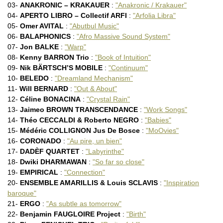
Benjamin FAUGLOIRE Project (…)
03-
ANAKRONIC – KRAKAUER
:
"Anakronic / Krakauer"
Pierre FENICHEL TRIO : "Breite
04-
APERTO LIBRO – Collectif ARFI
:
"Arfolia Libra"
FM Trio : "Satt"
05-
Omer AVITAL
:
"Abutbul Music"
Michael FORMANEK – ENSEMBLE
06-
BALAPHONICS
:
"Afro Massive Sound System"
Anat FORT – Gianluigi TROVESI
Denis FOURNIER – David CAULET
07-
Jon BALKE
:
"Warp"
Paolo FRESU – Richard GALLIANO
08-
Kenny BARRON Trio
:
"Book of Intuition"
INGMAR : "Ingmar"
09-
Nik BÄRTSCH’S MOBILE
:
"Continuum"
Konstantin IONENKO Quartet (…)
10-
BELEDO
:
"Dreamland Mechanism"
Vijay IYER – Wadada Leo (…)
Ryan KEBERLE CATHARSIS : (…)
11-
Will BERNARD
:
"Out & About"
Joachim KÜHN NEW TRIO : (…)
12-
Céline BONACINA
:
"Crystal Rain"
Christophe LABORDE Quartet (…)
13-
Jaimeo BROWN TRANSCENDANCE
:
"Work Songs"
Bill LAURANCE : "Aftersun"
14-
Théo CECCALDI & Roberto NEGRO
:
"Babies"
Joëlle LÉANDRE : "No Comment"
15-
Médéric COLLIGNON Jus De Bosce
:
"MoOvies"
Gary LUCAS’ FLEISCHEREI (…)
Tamara LUKASHEVA : "Patchwork
16-
CORONADO
:
"Au pire, un bien"
Julien MARGA Quartet : "Rain
17-
DADÈF QUARTET
:
"Labyrinthe"
Alain MARKUSFELD : "Le Cri (…)
18-
Dwiki DHARMAWAN
:
"So far so close"
Robin MCKELLE : "The Looking
19-
EMPIRICAL
:
"Connection"
Tobias MEIER : "Interesting"
MONNIOT – CHEVILLON – VAILLANT
20-
ENSEMBLE AMARILLIS & Louis SCLAVIS
:
"Inspiration
Mehdi NABTI - Lionel KIZABA
baroque"
Mehdi NABTI PULSAR 4 : "Multip
21-
ERGO
:
"As subtle as tomorrow"
Lorenzo NACCARATO Trio : (…)
22-
Benjamin FAUGLOIRE Project
:
"Birth"
NAIMA : "Bye"