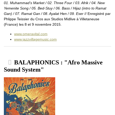
01. Muhammad’s Market / 02. Three Four / 03. Afrik / 04. New
Yemenite Song / 05. Bed-Stuy / 06. Bass / Hijaz (intro to Ramat
Gan) / 07. Ramat Gan / 08. Ayalat Hen / 09. Eser
// Enregistré par
Phlippe Teissier du Cros aux Studios Midlive à Villetaneuse
(France) les 8 et 9 novembre 2015.
www.omeravital.com
www.jazzvillagemusic.com
BALAPHONICS : "Afro Massive
Sound System"