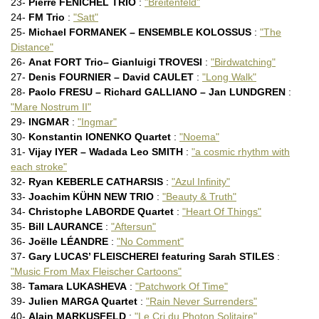
OZONE ACOUSTYLE QUARTET : (…)
23-
Pierre FENICHEL TRIO
:
"Breitenfeld"
Florian PELLISSIER Quintet (…)
24-
FM Trio
:
"Satt"
Pierre PERCHAUD – Nicolas (…)
25-
Michael FORMANEK – ENSEMBLE KOLOSSUS
:
"The
Yvonnick PRENÉ : "Breathe”
Distance"
RED STAR ORCHESTRA featuring
Bertrand RENAUDIN Trio : (…)
26-
Anat FORT Trio– Gianluigi TROVESI
:
"Birdwatching"
Yves ROBERT : "Inspired"
27-
Denis FOURNIER – David CAULET
:
"Long Walk"
Péter ROZSNYÓI Trio : "Pain of
28-
Paolo FRESU – Richard GALLIANO – Jan LUNDGREN
:
SLIVOVITZ : "All You Can Eat"
"Mare Nostrum II"
Esperanza SPALDING : "Emily’s
29-
INGMAR
:
"Ingmar"
SPLASHGIRL : "Hibernation"
Mario STANTCHEV & Lionel
30-
Konstantin IONENKO Quartet
:
"Noema"
Sébastien TEXIER : "Dreamers"
31-
Vijay IYER – Wadada Leo SMITH
:
"a cosmic rhythm with
THE BIG HUSTLE : "Worldwide"
each stroke"
THE ED PALERMO BIG BAND : (…)
32-
Ryan KEBERLE CATHARSIS
:
"Azul Infinity"
TRONDHEIM JAZZ ORCHESTRA – (…)
TRONDHEIM JAZZ ORCHESTRA – (…)
33-
Joachim KÜHN NEW TRIO
:
"Beauty & Truth"
Stéphane TSAPIS Trio : "Border
34-
Christophe LABORDE Quartet
:
"Heart Of Things"
Hans ULRIK : "Suite Of Time –
35-
Bill LAURANCE
:
"Aftersun"
Chucho VALDÉS : "Tribute (…)
36-
Joëlle LÉANDRE
:
"No Comment"
Alexander Von SCHLIPPENBACH
David VOULGA : "Inner Child"
37-
Gary LUCAS’ FLEISCHEREI featuring Sarah STILES
:
WATCHDOG : "You’re welcome"
"Music From Max Fleischer Cartoons"
WORKSHOP DE LYON : "Lettres à
38-
Tamara LUKASHEVA
:
"Patchwork Of Time"
39-
Julien MARGA Quartet
:
"Rain Never Surrenders"
40-
Alain MARKUSFELD
:
"Le Cri du Photon Solitaire"