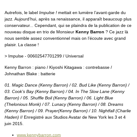
Autrefois, le label
Impulse !
mettait en lumière l’avant-garde du
jazz. Aujourd’hui, après sa renaissance, il apparaît beaucoup plus
conservateur... Cependant, qui se plaindra de la publication de ce
nouveau disque en trio de Monsieur
Kenny Barron
? Ce jazz là
nous semble assez conventionnel mais on l’écoute avec grand
plaisir. La classe !
> Impulse - 00602547701299 / Universal
Kenny Barron : piano / Kiyoshi Kitagawa : contrebasse /
Johnathan Blake : batterie
01. Magic Dance (Kenny Barron) / 02. Bud Like (Kenny Barron) /
03. Cook’s Bay (Kenny Barron) / 04. In The Slow Lane (Kenny
Barron) / 05. Shuffle Boil (Kenny Barron) / 06. Light Blue
(Thelonious Monk) / 07. Lunacy (Kenny Barron) / 08. Dreams
(Kenny Barron) / 09. Prayer(Kenny Barron) / 10. Nightfall (Charlie
Haden)
// Enregistré aux Studios Avatar de New York les 3 et 4
juin 2015.
www.kennybarron.com