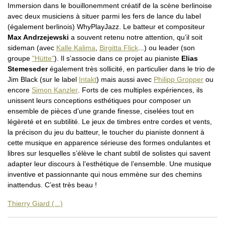
Immersion dans le bouillonemment créatif de la scène berlinoise
avec deux musiciens à situer parmi les fers de lance du label
(également berlinois) WhyPlayJazz. Le batteur et compositeur
Max Andrzejewski
a souvent retenu notre attention, qu’il soit
sideman (avec
Kalle Kalima
,
Birgitta Flick
...) ou leader (son
groupe
"Hütte"
). Il s’associe dans ce projet au pianiste
Elias
Stemeseder
également très sollicité, en particulier dans le trio de
Jim Black (sur le label
Intakt
) mais aussi avec
Philipp Gropper
ou
encore
Simon Kanzler
. Forts de ces multiples expériences, ils
unissent leurs conceptions esthétiques pour composer un
ensemble de pièces d’une grande finesse, ciselées tout en
légèreté et en subtilité. Le jeux de timbres entre cordes et vents,
la précison du jeu du batteur, le toucher du pianiste donnent à
cette musique en apparence sérieuse des formes ondulantes et
libres sur lesquelles s’élève le chant subtil de solistes qui savent
adapter leur discours à l’esthétique de l’ensemble. Une musique
inventive et passionnante qui nous emmène sur des chemins
inattendus. C’est très beau !
Thierry Giard (...)