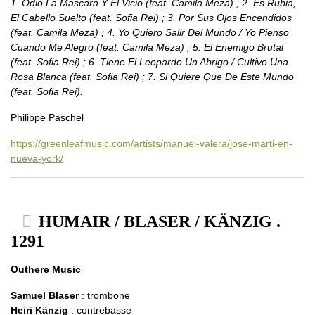
1. Odio La Mascara Y El Vicio (feat. Camila Meza) ; 2. Es Rubia,
El Cabello Suelto (feat. Sofia Rei) ; 3. Por Sus Ojos Encendidos
(feat. Camila Meza) ; 4. Yo Quiero Salir Del Mundo / Yo Pienso
Cuando Me Alegro (feat. Camila Meza) ; 5. El Enemigo Brutal
(feat. Sofia Rei) ; 6. Tiene El Leopardo Un Abrigo / Cultivo Una
Rosa Blanca (feat. Sofia Rei) ; 7. Si Quiere Que De Este Mundo
(feat. Sofia Rei).
Philippe Paschel
https://greenleafmusic.com/artists/manuel-valera/jose-marti-en-
nueva-york/
HUMAIR / BLASER / KÄNZIG .
1291
Outhere Music
Samuel Blaser
: trombone
Heiri Känzig
: contrebasse