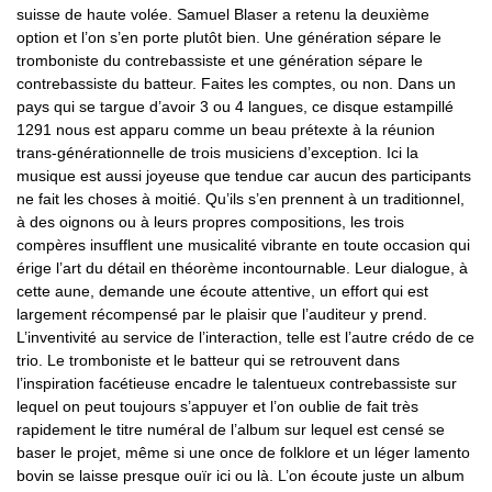
suisse de haute volée. Samuel Blaser a retenu la deuxième
option et l’on s’en porte plutôt bien. Une génération sépare le
tromboniste du contrebassiste et une génération sépare le
contrebassiste du batteur. Faites les comptes, ou non. Dans un
pays qui se targue d’avoir 3 ou 4 langues, ce disque estampillé
1291 nous est apparu comme un beau prétexte à la réunion
trans-générationnelle de trois musiciens d’exception. Ici la
musique est aussi joyeuse que tendue car aucun des participants
ne fait les choses à moitié. Qu’ils s’en prennent à un traditionnel,
à des oignons ou à leurs propres compositions, les trois
compères insufflent une musicalité vibrante en toute occasion qui
érige l’art du détail en théorème incontournable. Leur dialogue, à
cette aune, demande une écoute attentive, un effort qui est
largement récompensé par le plaisir que l’auditeur y prend.
L’inventivité au service de l’interaction, telle est l’autre crédo de ce
trio. Le tromboniste et le batteur qui se retrouvent dans
l’inspiration facétieuse encadre le talentueux contrebassiste sur
lequel on peut toujours s’appuyer et l’on oublie de fait très
rapidement le titre numéral de l’album sur lequel est censé se
baser le projet, même si une once de folklore et un léger lamento
bovin se laisse presque ouïr ici ou là. L’on écoute juste un album