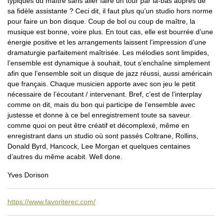
typiques du maître sans aller faire un tour par là-bas auprès de
sa fidèle assistante ? Ceci dit, il faut plus qu’un studio hors norme
pour faire un bon disque. Coup de bol ou coup de maître, la
musique est bonne, voire plus. En tout cas, elle est bourrée d’une
énergie positive et les arrangements laissent l’impression d’une
dramaturgie parfaitement maîtrisée. Les mélodies sont limpides,
l’ensemble est dynamique à souhait, tout s’enchaîne simplement
afin que l’ensemble soit un disque de jazz réussi, aussi américain
que français. Chaque musicien apporte avec son jeu le petit
nécessaire de l’écoutant / intervenant. Bref, c’est de l’interplay
comme on dit, mais du bon qui participe de l’ensemble avec
justesse et donne à ce bel enregistrement toute sa saveur.
comme quoi on peut être créatif et décomplexé, même en
enregistrant dans un studio où sont passés Coltrane, Rollins,
Donald Byrd, Hancock, Lee Morgan et quelques centaines
d’autres du même acabit. Well done.
Yves Dorison
https://www.favoriterec.com/