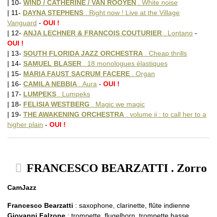
| 10-
WIND / CATHERINE / VAN ROOYEN
. White noise
| 11-
DAYNA STEPHENS
. Right now ! Live at the Village
Vanguard
-
OUI !
| 12-
ANJA LECHNER & FRANCOIS COUTURIER
. Lontano
-
OUI !
| 13-
SOUTH FLORIDA JAZZ ORCHESTRA
. Cheap thrills
| 14-
SAMUEL BLASER
. 18 monologues élastiques
| 15-
MARIA FAUST SACRUM FACERE
. Organ
| 16-
CAMILA NEBBIA
. Aura
-
OUI !
| 17-
LUMPEKS
. Lumpeks
| 18-
FELISIA WESTBERG
. Magic we magic
| 19-
THE AWAKENING ORCHESTRA
. volume ii : to call her to a
higher plain
-
OUI !
FRANCESCO BEARZATTI . Zorro
CamJazz
Francesco Bearzatti
: saxophone, clarinette, flûte indienne
Giovanni Falzone
: trompette, flugelhorn, trompette basse