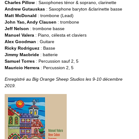
Charles Pillow
: Saxophones ténor & soprano, clarinette
Andrew Gutauskas
: Saxophone baryton &clarinette basse
Matt McDonald
: trombone (Lead)
John Yao, Andy Clausen
: trombone
Jeff Nelson
: trombone basse
Manuel Valera
: Piano, célesta et claviers
Alex Goodman
: Guitare
Ricky Rodriguez
: Basse
Jimmy Macbride
: batterie
Samuel Torres
: Percussion sauf 2, 5
Mauricio Herrera
: Percussion 2, 5
Enregistré au Big Orange Sheep Studios les 9-10 décembre
2019.