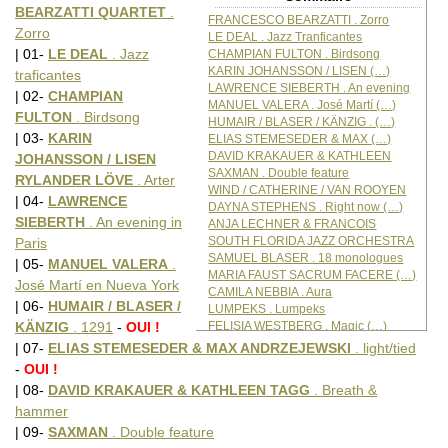
BEARZATTI QUARTET
.
FRANCESCO BEARZATTI . Zorro
Zorro
LE DEAL . Jazz Tranficantes
| 01-
LE DEAL
. Jazz
CHAMPIAN FULTON . Birdsong
KARIN JOHANSSON / LISEN (…)
traficantes
LAWRENCE SIEBERTH . An evening
| 02-
CHAMPIAN
MANUEL VALERA . José Martí (…)
FULTON
. Birdsong
HUMAIR / BLASER / KÄNZIG . (…)
| 03-
KARIN
ELIAS STEMESEDER & MAX (…)
DAVID KRAKAUER & KATHLEEN
JOHANSSON / LISEN
SAXMAN . Double feature
RYLANDER LÖVE
. Arter
WIND / CATHERINE / VAN ROOYEN
| 04-
LAWRENCE
DAYNA STEPHENS . Right now (…)
SIEBERTH
. An evening in
ANJA LECHNER & FRANCOIS
SOUTH FLORIDA JAZZ ORCHESTRA
Paris
SAMUEL BLASER . 18 monologues
| 05-
MANUEL VALERA
.
MARIA FAUST SACRUM FACERE (…)
José Martí en Nueva York
CAMILA NEBBIA . Aura
| 06-
HUMAIR / BLASER /
LUMPEKS . Lumpeks
FELISIA WESTBERG . Magic (…)
KÄNZIG
. 1291
-
OUI !
THE AWAKENING ORCHESTRA . (…)
| 07-
ELIAS STEMESEDER & MAX ANDRZEJEWSKI
. light/tied
-
OUI !
| 08-
DAVID KRAKAUER & KATHLEEN TAGG
. Breath &
hammer
| 09-
SAXMAN
. Double feature