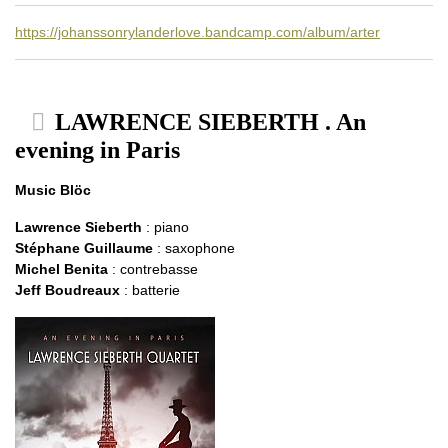
https://johanssonrylanderlove.bandcamp.com/album/arter
LAWRENCE SIEBERTH . An
evening in Paris
Music Blöc
Lawrence Sieberth
: piano
Stéphane Guillaume
: saxophone
Michel Benita
: contrebasse
Jeff Boudreaux
: batterie