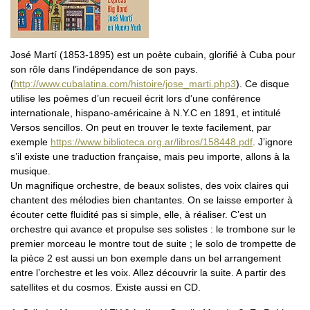
José Martí (1853-1895) est un poète cubain, glorifié à Cuba pour
son rôle dans l’indépendance de son pays.
(
http://www.cubalatina.com/histoire/jose_marti.php3
). Ce disque
utilise les poèmes d’un recueil écrit lors d’une conférence
internationale, hispano-américaine à N.Y.C en 1891, et intitulé
Versos sencillos. On peut en trouver le texte facilement, par
exemple
https://www.biblioteca.org.ar/libros/158448.pdf
. J’ignore
s’il existe une traduction française, mais peu importe, allons à la
musique.
Un magnifique orchestre, de beaux solistes, des voix claires qui
chantent des mélodies bien chantantes. On se laisse emporter à
écouter cette fluidité pas si simple, elle, à réaliser. C’est un
orchestre qui avance et propulse ses solistes : le trombone sur le
premier morceau le montre tout de suite ; le solo de trompette de
la pièce 2 est aussi un bon exemple dans un bel arrangement
entre l’orchestre et les voix. Allez découvrir la suite. A partir des
satellites et du cosmos. Existe aussi en CD.