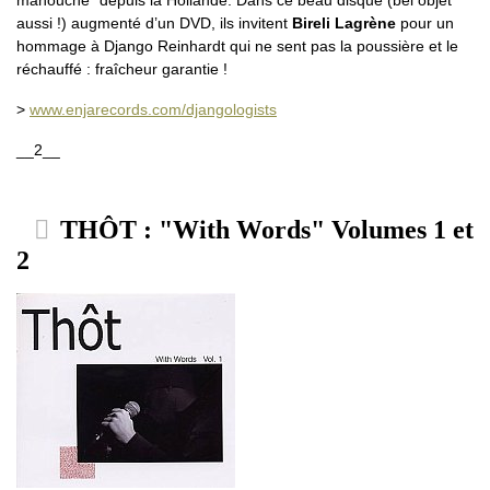
manouche" depuis la Hollande. Dans ce beau disque (bel objet
aussi !) augmenté d’un DVD, ils invitent
Bireli Lagrène
pour un
hommage à Django Reinhardt qui ne sent pas la poussière et le
réchauffé : fraîcheur garantie !
>
www.enjarecords.com/djangologists
__2__
THÔT : "With Words" Volumes 1 et
2