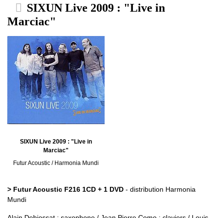
SIXUN Live 2009 : "Live in
Marciac"
SIXUN Live 2009 : "Live in
Marciac"
Futur Acoustic / Harmonia Mundi
> Futur Acoustic F216 1CD + 1 DVD
- distribution Harmonia
Mundi
Alain Debiossat : saxophone / Jean Pierre Como : claviers / Louis