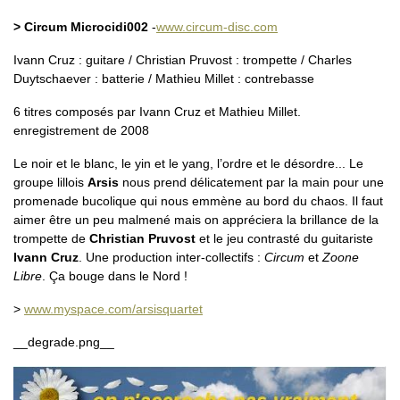
> Circum Microcidi002
-
www.circum-disc.com
Ivann Cruz : guitare / Christian Pruvost : trompette / Charles
Duytschaever : batterie / Mathieu Millet : contrebasse
6 titres composés par Ivann Cruz et Mathieu Millet.
enregistrement de 2008
Le noir et le blanc, le yin et le yang, l’ordre et le désordre... Le
groupe lillois
Arsis
nous prend délicatement par la main pour une
promenade bucolique qui nous emmène au bord du chaos. Il faut
aimer être un peu malmené mais on appréciera la brillance de la
trompette de
Christian Pruvost
et le jeu contrasté du guitariste
Ivann Cruz
. Une production inter-collectifs :
Circum
et
Zoone
Libre
. Ça bouge dans le Nord !
>
www.myspace.com/arsisquartet
__degrade.png__