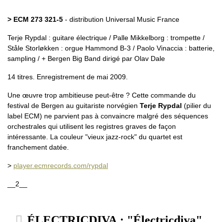
> ECM 273 321-5
- distribution Universal Music France
Terje Rypdal : guitare électrique / Palle Mikkelborg : trompette /
Ståle Storløkken : orgue Hammond B-3 / Paolo Vinaccia : batterie,
sampling / + Bergen Big Band dirigé par Olav Dale
14 titres. Enregistrement de mai 2009.
Une œuvre trop ambitieuse peut-être ? Cette commande du
festival de Bergen au guitariste norvégien
Terje Rypdal
(pilier du
label ECM) ne parvient pas à convaincre malgré des séquences
orchestrales qui utilisent les registres graves de façon
intéressante. La couleur "vieux jazz-rock" du quartet est
franchement datée.
>
player.ecmrecords.com/rypdal
__2__
ÉLECTRICDIVA : "Électricdiva"