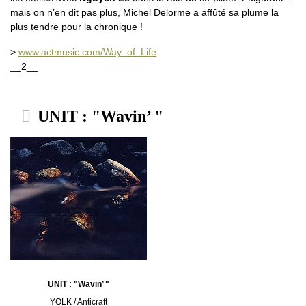
mais on n’en dit pas plus, Michel Delorme a affûté sa plume la
plus tendre pour la chronique !
>
www.actmusic.com/Way_of_Life
__2__
UNIT : "Wavin’ "
UNIT : "Wavin’ "
YOLK / Anticraft