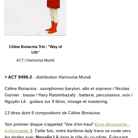
Céline Bonacina Trio : "Way of
Life"
ACT / Harmonia Mundi
> ACT 9498-2
- distribution Harmonia Mundi
Céline Bonacina : saxophones baryton, alto et soprano / Nicolas
Garnier : basse / Hary Ratsimbazafy : batterie, percussions, voix /
Nguyên Lê : guitare sur 4 titres, mixage et mastering.
13 titres dont 9 compositions de Céline Bonacina.
Son premier disque s’appelait "Vue d’en-haut" (
une découverte -
d-étonnante !
). Cette fois, notre
baritone-lady
trace sa route vers
les étoiles avec
Nguyên Lê
dans le rôle du co-pilote. Fulgurant...