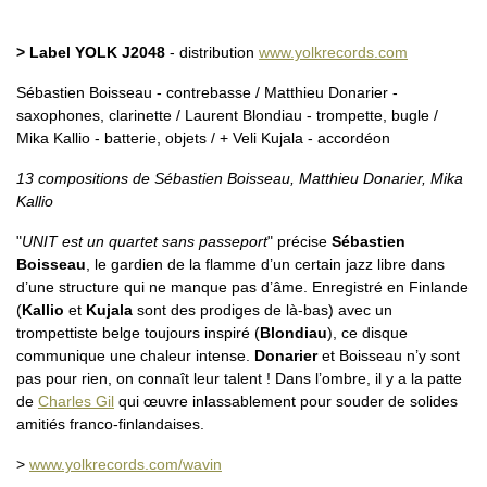
> Label YOLK J2048
- distribution
www.yolkrecords.com
Sébastien Boisseau - contrebasse / Matthieu Donarier -
saxophones, clarinette / Laurent Blondiau - trompette, bugle /
Mika Kallio - batterie, objets / + Veli Kujala - accordéon
13 compositions de Sébastien Boisseau, Matthieu Donarier, Mika
Kallio
"
UNIT est un quartet sans passeport
" précise
Sébastien
Boisseau
, le gardien de la flamme d’un certain jazz libre dans
d’une structure qui ne manque pas d’âme. Enregistré en Finlande
(
Kallio
et
Kujala
sont des prodiges de là-bas) avec un
trompettiste belge toujours inspiré (
Blondiau
), ce disque
communique une chaleur intense.
Donarier
et Boisseau n’y sont
pas pour rien, on connaît leur talent ! Dans l’ombre, il y a la patte
de
Charles Gil
qui œuvre inlassablement pour souder de solides
amitiés franco-finlandaises.
>
www.yolkrecords.com/wavin