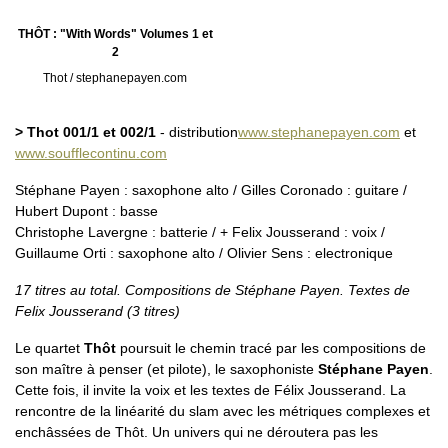
THÔT : "With Words" Volumes 1 et
2
Thot / stephanepayen.com
> Thot 001/1 et 002/1
- distribution
www.stephanepayen.com
et
www.soufflecontinu.com
Stéphane Payen : saxophone alto / Gilles Coronado : guitare /
Hubert Dupont : basse
Christophe Lavergne : batterie / + Felix Jousserand : voix /
Guillaume Orti : saxophone alto / Olivier Sens : electronique
17 titres au total. Compositions de Stéphane Payen. Textes de
Felix Jousserand (3 titres)
Le quartet
Thôt
poursuit le chemin tracé par les compositions de
son maître à penser (et pilote), le saxophoniste
Stéphane Payen
.
Cette fois, il invite la voix et les textes de Félix Jousserand. La
rencontre de la linéarité du slam avec les métriques complexes et
enchâssées de Thôt. Un univers qui ne déroutera pas les