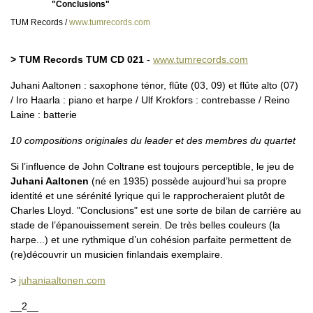
"Conclusions"
TUM Records /
www.tumrecords.com
> TUM Records TUM CD 021
-
www.tumrecords.com
Juhani Aaltonen : saxophone ténor, flûte (03, 09) et flûte alto (07)
/ Iro Haarla : piano et harpe / Ulf Krokfors : contrebasse / Reino
Laine : batterie
10 compositions originales du leader et des membres du quartet
Si l’influence de John Coltrane est toujours perceptible, le jeu de
Juhani Aaltonen
(né en 1935) possède aujourd’hui sa propre
identité et une sérénité lyrique qui le rapprocheraient plutôt de
Charles Lloyd. "Conclusions" est une sorte de bilan de carrière au
stade de l’épanouissement serein. De très belles couleurs (la
harpe...) et une rythmique d’un cohésion parfaite permettent de
(re)découvrir un musicien finlandais exemplaire.
>
juhaniaaltonen.com
__2__