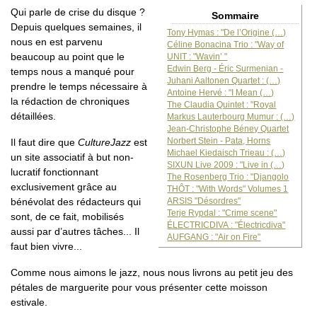
Qui parle de crise du disque ?
Sommaire
Depuis quelques semaines, il
Tony Hymas : "De l’Origine (…)
nous en est parvenu
Céline Bonacina Trio : "Way of
beaucoup au point que le
UNIT : "Wavin’ "
Edwin Berg - Éric Surmenian -
temps nous a manqué pour
Juhani Aaltonen Quartet : (…)
prendre le temps nécessaire à
Antoine Hervé : "I Mean (…)
la rédaction de chroniques
The Claudia Quintet : "Royal
détaillées.
Markus Lauterbourg Mumur : (…)
Jean-Christophe Béney Quartet
Norbert Stein - Pata, Horns
Il faut dire que
CultureJazz
est
Michael Kiedaisch Trieau : (…)
un site associatif à but non-
SIXUN Live 2009 : "Live in (…)
lucratif fonctionnant
The Rosenberg Trio : "Djangolo
exclusivement grâce au
THÔT : "With Words" Volumes 1
ARSIS "Désordres"
bénévolat des rédacteurs qui
Terje Rypdal : "Crime scene"
sont, de ce fait, mobilisés
ÉLECTRICDIVA : "Électricdiva"
aussi par d’autres tâches... Il
AUFGANG : "Air on Fire"
faut bien vivre...
Comme nous aimons le jazz, nous nous livrons au petit jeu des
pétales de marguerite pour vous présenter cette moisson
estivale.