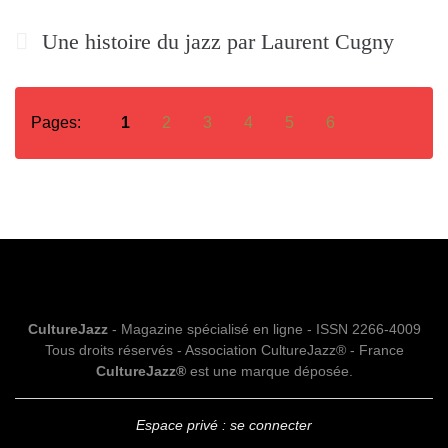
Une histoire du jazz par Laurent Cugny
Pages:
1
2
3
4
5
6
CultureJazz
- Magazine spécialisé en ligne - ISSN 2266-4009
Tous droits réservés - Association CultureJazz® - France
CultureJazz®
est une marque déposée.
Espace privé : se connecter