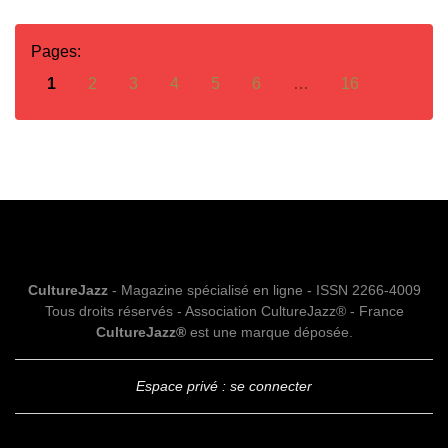
Pages:
1
2
3
4
5
6
…
16
CultureJazz
- Magazine spécialisé en ligne - ISSN 2266-4009
Tous droits réservés - Association CultureJazz® - France
CultureJazz®
est une marque déposée.
Espace privé : se connecter