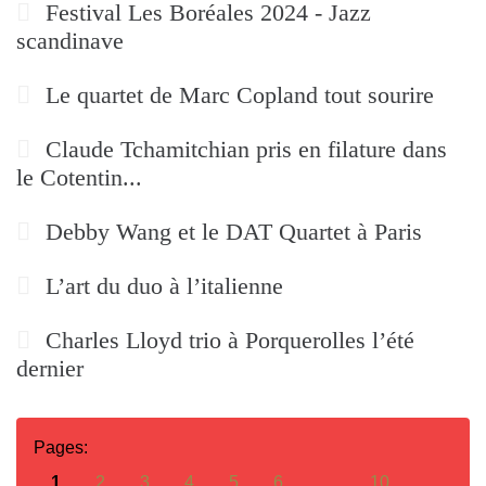
Festival Les Boréales 2024 - Jazz
scandinave
Le quartet de Marc Copland tout sourire
Claude Tchamitchian pris en filature dans
le Cotentin...
Debby Wang et le DAT Quartet à Paris
L’art du duo à l’italienne
Charles Lloyd trio à Porquerolles l’été
dernier
Pages:
1
2
3
4
5
6
…
10