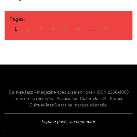
Pages:
1
2
3
4
5
6
…
8
CultureJazz
- Magazine spécialisé en ligne - ISSN 2266-4009
Tous droits réservés - Association CultureJazz® - France
CultureJazz®
est une marque déposée.
Espace privé : se connecter