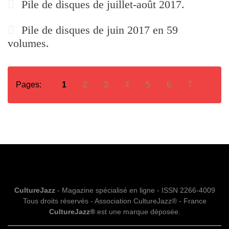
Pile de disques de juillet-août 2017.
Pile de disques de juin 2017 en 59
volumes.
Pages:
1
2
3
4
5
6
7
CultureJazz
- Magazine spécialisé en ligne - ISSN 2266-4009
Tous droits réservés - Association CultureJazz® - France
CultureJazz®
est une marque déposée.