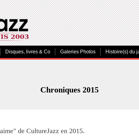
Disques, livres & Co
Galeries Photos
Histoire(s) du j
Chroniques 2015
 aime" de CultureJazz en 2015.