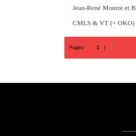
Jean-René Mourot et Br
CMLS & VT (+ OKO) 
Pages:
1
2