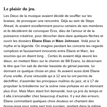
Le plaisir du jeu.
Les Dieux de la musique avaient décidé de souffler sur les
braises, de provoquer une rencontre. Déjà au sein de Steps
Ahead, ils avaient excellemment pourvu certains de ses membres
et ils décidèrent de convoquer Eros, dieu de l’amour et de la
puissance créatrice, pour décocher dare-dare quelques flèches et
ouvrir les dossiers
Eliane Elias
et
Marc Johnson
. Voilà pour le
mythe et la légende. On imagine pendant les concerts les regards
complices et faussement innocents entre Eliane et Marc, les
sourires qui en disent long… Certes ils avaient déjà œuvré les
dieux, en mettant Marc sur le chemin de Bill Evans, lui décernant
le titre que l’on sait de dernier bassiste du génial pianiste, lui
donnant ce quelque chose en plus. Ils avaient aussi doté Eliane
d’une oreille, d’une virtuosité qui à 12 ans lui ont permis de
déchiffrer, d’assimiler les principaux maîtres du jazz, et à 17 de
propulser la brésilienne sur la scène new-yorkaise en en étonnant
plus d’un. Mais Marc étant fort demandé, tout ça pris du temps et
il alla s’encanailler chez beaucoup d’autres. Il y eut des erreurs,
Eliane commettant quelques choix douteux en chantant des
bossa-nova
pour notre part trop sucrées, rendant dans la même