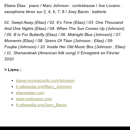
Eliane Elias : piano / Marc Johnson : contrebasse / Joe Lovano :
saxophone ténor sur 2, 4, 6, 7, 8 / Joey Baron : batterie
01. Swept Away (Elias) / 02. It’s Time (Elias) / 03. One Thousand
And One Nights (Elias) / 04. When The Sun Comes Up (Johnson)
/ 05. B Is For Butterfly (Elias) / 06. Midnight Blue (Johnson) / 07.
Moments (Elias) / 08. Sirens Of Titan (Johnson ; Elias) / 09.
Foujita (Johnson) / 10. Inside Her Old Music Box (Johnson ; Elias)
/ 11. Shenandoah (American folk song)
// Enregistré en Février
2010
> Liens :
player.ecmrecords.com/johnson
fr.wikipedia.org/Marc_Johnson
elianeelias.com
www.joelovano.com
fr.wikipedia.org/Joey_Baron