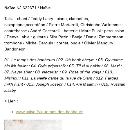
Naïve
NJ 622671 / Naĩve
Talila : chant / Teddy Lasry : piano, clarinettes,
saxophone,accordéon / Pierre Mortarelli, Christophe Wallemme :
contrebasse / André Ceccarelli : batterie / Marc Pujol : percussion
/ Denys Lable : guitare / Slim Pezin : Banjo / Daniel Zimmermann :
trombone / Michel Derouin : cornet, bugle / Olivier Manoury :
Bandonéon
01. Le temps des bonheurs / 02. Ikh benk aheym / 03. Oy mame
bin ikh farlibt / 04. Oyfn pripetshik / 05. Tif vi di nakht / 06. Mazl /
07. Nayer sher / 08. Negerish / 09. Rose of the Volga / 010.
Misirlou / 011. La vieille dame du la rue de Siam / 012. Farges
mikh nisht / 013. Joseph Joseph / 014. Ani Maamin / 015. Russian
lullaby
> Lien :
www.naive.fr/le-temps-des-bonheurs