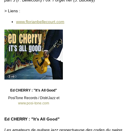
> Liens :
www.florianbellecourt.com
Ed CHERRY : "It’s All Good"
PosiTone Records / DistriJazz et
www.posi-tone.com
Ed CHERRY : "It’s All Good"
Les amateurs de guitare jazz respectueuse des codes du swing