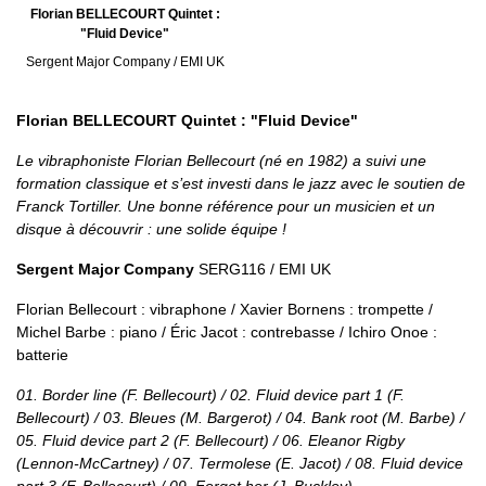
Florian BELLECOURT Quintet :
"Fluid Device"
Sergent Major Company / EMI UK
Florian BELLECOURT Quintet : "Fluid Device"
Le vibraphoniste Florian Bellecourt (né en 1982) a suivi une
formation classique et s’est investi dans le jazz avec le soutien de
Franck Tortiller. Une bonne référence pour un musicien et un
disque à découvrir : une solide équipe !
Sergent Major Company
SERG116 / EMI UK
Florian Bellecourt : vibraphone / Xavier Bornens : trompette /
Michel Barbe : piano / Éric Jacot : contrebasse / Ichiro Onoe :
batterie
01. Border line (F. Bellecourt) / 02. Fluid device part 1 (F.
Bellecourt) / 03. Bleues (M. Bargerot) / 04. Bank root (M. Barbe) /
05. Fluid device part 2 (F. Bellecourt) / 06. Eleanor Rigby
(Lennon-McCartney) / 07. Termolese (E. Jacot) / 08. Fluid device
part 3 (F. Bellecourt) / 09. Forget her (J. Buckley)