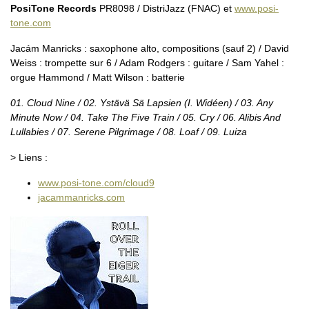
PosiTone Records
PR8098 / DistriJazz (FNAC) et
www.posi-
tone.com
Jacám Manricks : saxophone alto, compositions (sauf 2) / David
Weiss : trompette sur 6 / Adam Rodgers : guitare / Sam Yahel :
orgue Hammond / Matt Wilson : batterie
01. Cloud Nine / 02. Ystävä Sä Lapsien (I. Widéen) / 03. Any
Minute Now / 04. Take The Five Train / 05. Cry / 06. Alibis And
Lullabies / 07. Serene Pilgrimage / 08. Loaf / 09. Luiza
> Liens :
www.posi-tone.com/cloud9
jacammanricks.com