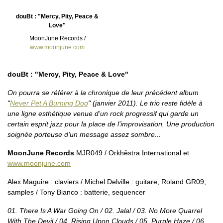
douBt : "Mercy, Pity, Peace &
Love"
MoonJune Records /
www.moonjune.com
douBt : "Mercy, Pity, Peace & Love"
On pourra se référer à la chronique de leur précédent album
"
Never Pet A Burning Dog
" (janvier 2011). Le trio reste fidèle à
une ligne esthétique venue d’un rock progressif qui garde un
certain esprit jazz pour la place de l’improvisation. Une production
soignée porteuse d’un message assez sombre...
MoonJune Records
MJR049 / Orkhêstra International et
www.moonjune.com
Alex Maguire : claviers / Michel Delville : guitare, Roland GR09,
samples / Tony Bianco : batterie, sequencer
01. There Is A War Going On / 02. Jalal / 03. No More Quarrel
With The Devil / 04. Rising Upon Clouds / 05. Purple Haze / 06.