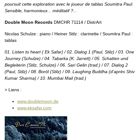
poursuit cette exploration avec le joueur de tablas Soumitra Paul.
Sensible, harmonieux... méditatif ?...
Double Moon Records
DMCHR 71114 / DistrArt
Nicolas Schulze : piano / Heiner Stilz : clarinette / Soumitra Paul :
tablas
01. Listen to heart ( Ek Safar) / 02. Dialog 1 (Paul, Stilz) / 03. One
Journey (Schulze) / 04. Tabarka (K. Jarrett) / 05. Schatten und
Begleiterin (Stilz, Schulze) / 06. Sari Gelin (trad.) / 07. Dialog 2
(Paul, Stilz) / 08. Boröl (Stilz) / 09. Laughing Buddha (d’après Shiv
Kumar Sharma) / 10. Mumbai Mail (trad.)
> Liens :
www.doublemoon.de
www.eksafar.com