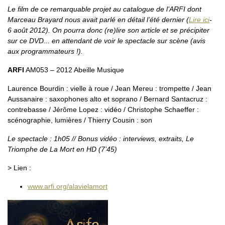
Le film de ce remarquable projet au catalogue de l’ARFI dont
Marceau Brayard nous avait parlé en détail l’été dernier (
Lire ici
-
6 août 2012). On pourra donc (re)lire son article et se précipiter
sur ce DVD... en attendant de voir le spectacle sur scène (avis
aux programmateurs !).
ARFI
AM053 – 2012 Abeille Musique
Laurence Bourdin : vielle à roue / Jean Mereu : trompette / Jean
Aussanaire : saxophones alto et soprano / Bernard Santacruz :
contrebasse / Jérôme Lopez : vidéo / Christophe Schaeffer :
scénographie, lumières / Thierry Cousin : son
Le spectacle : 1h05 // Bonus vidéo : interviews, extraits, Le
Triomphe de La Mort en HD (7’45)
> Lien :
www.arfi.org/alavielamort