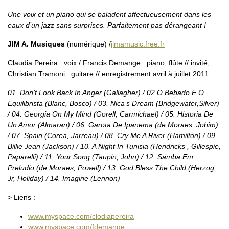
Une voix et un piano qui se baladent affectueusement dans les
eaux d’un jazz sans surprises. Parfaitement pas dérangeant !
JIM A. Musiques
(numérique) /
jimamusic.free.fr
Claudia Pereira : voix / Francis Demange : piano, flûte // invité,
Christian Tramoni : guitare // enregistrement avril à juillet 2011
01. Don’t Look Back In Anger (Gallagher) / 02 O Bebado E O
Equilibrista (Blanc, Bosco) / 03. Nica’s Dream (Bridgewater,Silver)
/ 04. Georgia On My Mind (Gorell, Carmichael) / 05. Historia De
Un Amor (Almaran) / 06. Garota De Ipanema (de Moraes, Jobim)
/ 07. Spain (Corea, Jarreau) / 08. Cry Me A River (Hamilton) / 09.
Billie Jean (Jackson) / 10. A Night In Tunisia (Hendricks , Gillespie,
Paparelli) / 11. Your Song (Taupin, John) / 12. Samba Em
Preludio (de Moraes, Powell) / 13. God Bless The Child (Herzog
Jr, Holiday) / 14. Imagine (Lennon)
> Liens :
www.myspace.com/clodiapereira
www.myspace.com/fdemange