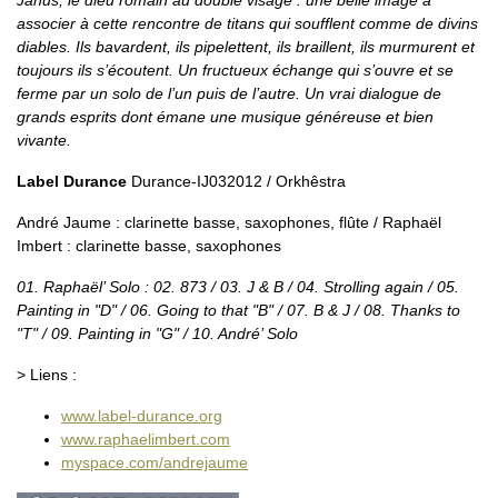
Janus, le dieu romain au double visage : une belle image à
associer à cette rencontre de titans qui soufflent comme de divins
diables. Ils bavardent, ils pipelettent, ils braillent, ils murmurent et
toujours ils s’écoutent. Un fructueux échange qui s’ouvre et se
ferme par un solo de l’un puis de l’autre. Un vrai dialogue de
grands esprits dont émane une musique généreuse et bien
vivante.
Label Durance
Durance-IJ032012 / Orkhêstra
André Jaume : clarinette basse, saxophones, flûte / Raphaël
Imbert : clarinette basse, saxophones
01. Raphaël’ Solo : 02. 873 / 03. J & B / 04. Strolling again / 05.
Painting in "D" / 06. Going to that "B" / 07. B & J / 08. Thanks to
"T" / 09. Painting in "G" / 10. André’ Solo
> Liens :
www.label-durance.org
www.raphaelimbert.com
myspace.com/andrejaume