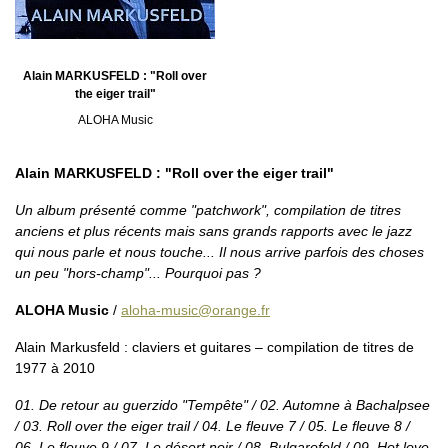
Alain MARKUSFELD : "Roll over
the eiger trail"
ALOHA Music
Alain MARKUSFELD : "Roll over the eiger trail"
Un album présenté comme "patchwork", compilation de titres
anciens et plus récents mais sans grands rapports avec le jazz
qui nous parle et nous touche... Il nous arrive parfois des choses
un peu "hors-champ"... Pourquoi pas ?
ALOHA Music
/
aloha-music@orange.fr
Alain Markusfeld : claviers et guitares – compilation de titres de
1977 à 2010
01. De retour au guerzido "Tempête" / 02. Automne à Bachalpsee
/ 03. Roll over the eiger trail / 04. Le fleuve 7 / 05. Le fleuve 8 /
06. Le fleuve 9 / 07. Le désert noir / 08. Bulgarofeld / 09. Hot love