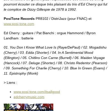
pourront écouter ce disque très plaisant du trio d’Ed Cherry qui fut
le complice de Dizzy Gillespie de 1978 à 1992.
PosiTone Records
PR8102 / DistriJazz (pour FNAC) et
www.posi-tone.com
Ed Cherry : guitare / Pat Bianchi : orgue Hammond / Byron
Landham : batterie
01. You Don t Know What Love Is (Raye/DePaul) / 02. Mogadishu
(Cherry) / 03. Edda (Shorter) / 04. In A Sentimental Mood
(Ellington) / 05. Chitlins Con Carne (Burrell) / 06. Maiden Voyage
(Hancock) / 07. Deluge (Shorter) / 08. Christo Redentor (Pearson)
/ 09. Something For Charlie (Cherry) / 10. Blue In Green (Evans) /
11. Epistrophy (Monk)
> Liens :
www.posi-tone.com/itsallgood
edcherrymusic.com