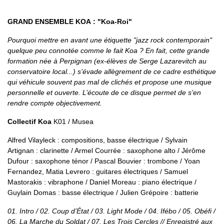
GRAND ENSEMBLE KOA : "Koa-Roi"
Pourquoi mettre en avant une étiquette "jazz rock contemporain"
quelque peu connotée comme le fait Koa ? En fait, cette grande
formation née à Perpignan (ex-élèves de Serge Lazarevitch au
conservatoire local...) s’évade allègrement de ce cadre esthétique
qui véhicule souvent pas mal de clichés et propose une musique
personnelle et ouverte. L’écoute de ce disque permet de s’en
rendre compte objectivement.
Collectif Koa
K01 / Musea
Alfred Vilayleck : compositions, basse électrique / Sylvain
Artignan : clarinette / Armel Courrée : saxophone alto / Jérôme
Dufour : saxophone ténor / Pascal Bouvier : trombone / Yoan
Fernandez, Matia Levrero : guitares électriques / Samuel
Mastorakis : vibraphone / Daniel Moreau : piano électrique /
Guylain Domas : basse électrique / Julien Grépoire : batterie
01. Intro / 02. Coup d’État / 03. Light Mode / 04. Ifébo / 05. Obéfi /
06. La Marche du Soldat / 07. Les Trois Cercles // Enregistré aux