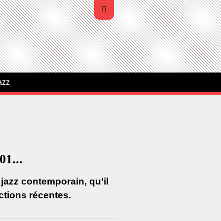
azz
1...
 jazz contemporain, qu’il
ctions récentes.