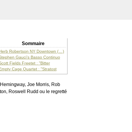
Sommaire
Herb Robertson NY Downtown (…)
Stephen Gauci’s Basso Continuo
Scott Fields Freetet : "Bitter
Empty Cage Quartet : "Stratost
y Hemingway, Joe Morris, Rob
ton, Roswell Rudd ou le regretté