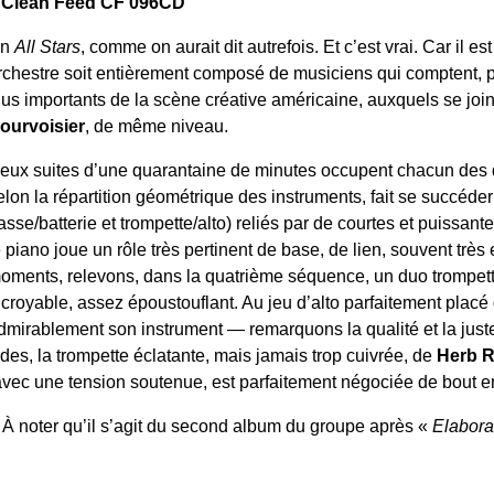
 Clean Feed CF 096CD
Un
All Stars
, comme on aurait dit autrefois. Et c’est vrai. Car il es
rchestre soit entièrement composé de musiciens qui comptent, p
lus importants de la scène créative américaine, auxquels se join
ourvoisier
, de même niveau.
eux suites d’une quarantaine de minutes occupent chacun des
elon la répartition géométrique des instruments, fait se succéde
asse/batterie et trompette/alto) reliés par de courtes et puissant
e piano joue un rôle très pertinent de base, de lien, souvent trè
oments, relevons, dans la quatrième séquence, un duo trompette/
ncroyable, assez époustouflant. Au jeu d’alto parfaitement plac
dmirablement son instrument — remarquons la qualité et la ju
des, la trompette éclatante, mais jamais trop cuivrée, de
Herb 
e avec une tension soutenue, est parfaitement négociée de bout e
 À noter qu’il s’agit du second album du groupe après «
Elabora