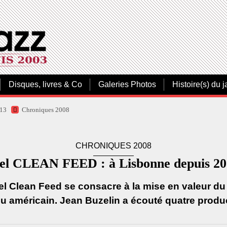
Disques, livres & Co
Galeries Photos
Histoire(s) du j
013
Chroniques 2008
CHRONIQUES 2008
el CLEAN FEED : à Lisbonne depuis 200
el Clean Feed se consacre à la mise en valeur du
ou américain. Jean Buzelin a écouté quatre produ