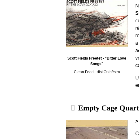
N
S
c
r
r
a
a
v
Scott Fields Freetet - "Bitter Love
Songs"
c
Clean Feed - dist Orkhêstra
U
e
Empty Cage Quartet
>
C