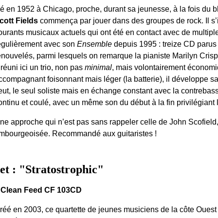
é en 1952 à Chicago, proche, durant sa jeunesse, à la fois du bl
cott Fields
commença par jouer dans des groupes de rock. Il s’i
ourants musicaux actuels qui ont été en contact avec de multiples
égulièrement avec son
Ensemble
depuis 1995 : treize CD paru
enouvelés, parmi lesquels on remarque la pianiste Marilyn Crispe
 réuni ici un trio, non pas
minimal
, mais volontairement économi
ccompagnant foisonnant mais léger (la batterie), il développe sans
eut, le seul soliste mais en échange constant avec la contrebas
ontinu et coulé, avec un même son du début à la fin privilégiant la
ne approche qui n’est pas sans rappeler celle de John Scofield,
mbourgeoisée. Recommandé aux guitaristes !
 : "Stratostrophic"
 Clean Feed CF 103CD
réé en 2003, ce quartette de jeunes musiciens de la côte Ouest 