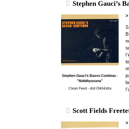
Stephen Gauci’s Ba
>
S
B
n
s
l
t
m
p
Stephen Gauci’s Basso Continuo -
"Nididhyasana"
b
Clean Feed - dist Orkhêstra
l
Scott Fields Freete
>