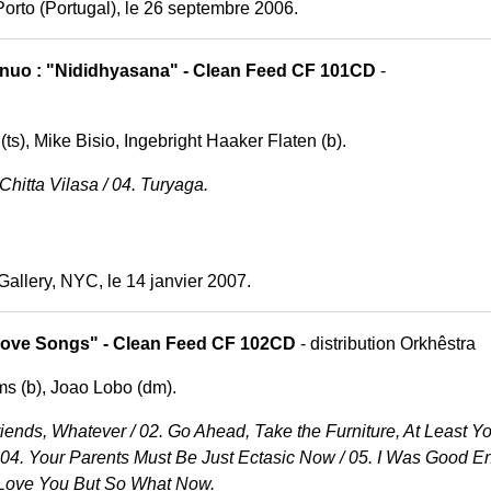
Porto (Portugal), le 26 septembre 2006.
inuo : "Nididhyasana" - Clean Feed CF 101CD
-
ts), Mike Bisio, Ingebright Haaker Flaten (b).
 Chitta Vilasa / 04. Turyaga.
allery, NYC, le 14 janvier 2007.
er Love Songs" - Clean Feed CF 102CD
- distribution Orkhêstra
ms (b), Joao Lobo (dm).
iends, Whatever / 02. Go Ahead, Take the Furniture, At Least Yo
/ 04. Your Parents Must Be Just Ectasic Now / 05. I Was Good E
I Love You But So What Now.