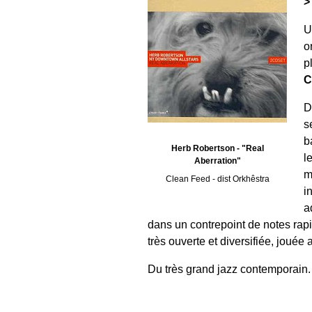
>
o
p
C
D
s
b
Herb Robertson - "Real
l
Aberration"
m
Clean Feed - dist Orkhêstra
i
a
dans un contrepoint de notes rapi
très ouverte et diversifiée, joué
Du très grand jazz contemporain.