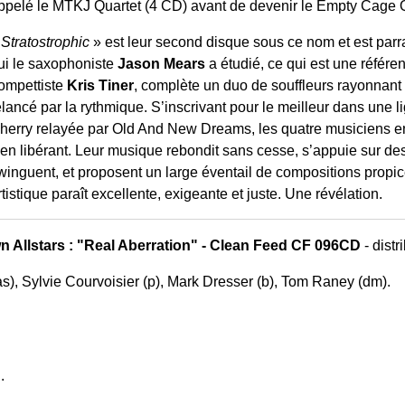
ppelé le MTKJ Quartet (4 CD) avant de devenir le Empty Cage Q
«
Stratostrophic
» est leur second disque sous ce nom et est par
ui le saxophoniste
Jason Mears
a étudié, ce qui est une référe
rompettiste
Kris Tiner
, complète un duo de souffleurs rayonnant
elancé par la rythmique. S’inscrivant pour le meilleur dans un
herry relayée par Old And New Dreams, les quatre musiciens en 
’en libérant. Leur musique rebondit sans cesse, s’appuie sur des
winguent, et proposent un large éventail de compositions propice
rtistique paraît excellente, exigeante et juste. Une révélation.
Allstars : "Real Aberration" - Clean Feed CF 096CD
- distr
s), Sylvie Courvoisier (p), Mark Dresser (b), Tom Raney (dm).
.