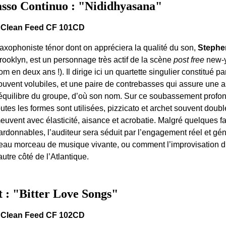
sso Continuo : "Nididhyasana"
 Clean Feed CF 101CD
axophoniste ténor dont on appréciera la qualité du son,
Stephe
rooklyn, est un personnage très actif de la scène
post free
new-y
om en deux ans !). Il dirige ici un quartette singulier constitué 
ouvent volubiles, et une paire de contrebasses qui assure une a
’équilibre du groupe, d’où son nom. Sur ce soubassement prof
outes les formes sont utilisées, pizzicato et archet souvent doubl
euvent avec élasticité, aisance et acrobatie. Malgré quelques f
ardonnables, l’auditeur sera séduit par l’engagement réel et g
eau morceau de musique vivante, ou comment l’improvisation dit
’autre côté de l’Atlantique.
t : "Bitter Love Songs"
 Clean Feed CF 102CD