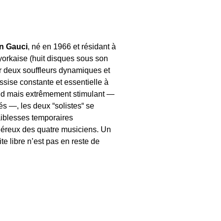
n Gauci
, né en 1966 et résidant à
orkaise (huit disques sous son
par deux souffleurs dynamiques et
ssise constante et essentielle à
ond mais extrêmement stimulant —
és —, les deux “solistes“ se
aiblesses temporaires
énéreux des quatre musiciens. Un
e libre n’est pas en reste de