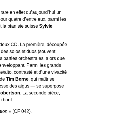
t rare en effet qu’aujourd’hui un
our quatre d’entre eux, parmi les
t la pianiste suisse
Sylvie
 deux CD. La première, découpée
r des solos et duos (souvent
es parties orchestrales, alors que
s enveloppant. Parmi les grands
alto, contrasté et d’une vivacité
é de
Tim Berne
, qui maîtrise
stesse des aigus — se superpose
Robertson
. La seconde pièce,
n bout.
tion
» (CF 042).