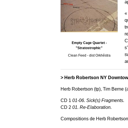
a
q
t
r
C
Empty Cage Quartet -
s
"Stratostrophic"
s
Clean Feed - dist Orkhêstra
a
> Herb Robertson NY Downtown 
Herb Robertson (tp), Tim Berne (a
CD 1
01-06. Sick(s) Fragments.
CD 2
01. Re-Elaboration.
Compositions de Herb Robertson