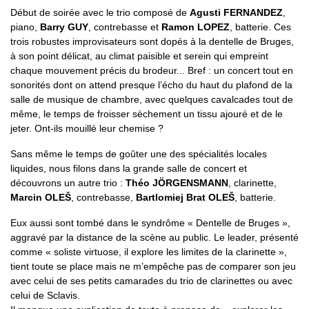
Début de soirée avec le trio composé de
Agusti FERNANDEZ
,
piano,
Barry GUY
, contrebasse et
Ramon LOPEZ
, batterie. Ces
trois robustes improvisateurs sont dopés à la dentelle de Bruges,
à son point délicat, au climat paisible et serein qui empreint
chaque mouvement précis du brodeur... Bref : un concert tout en
sonorités dont on attend presque l’écho du haut du plafond de la
salle de musique de chambre, avec quelques cavalcades tout de
même, le temps de froisser sèchement un tissu ajouré et de le
jeter. Ont-ils mouillé leur chemise ?
Sans même le temps de goûter une des spécialités locales
liquides, nous filons dans la grande salle de concert et
découvrons un autre trio :
Théo JÖRGENSMANN
, clarinette,
Marcin OLEŠ
, contrebasse,
Bartlomiej Brat OLEŠ
, batterie.
Eux aussi sont tombé dans le syndrôme « Dentelle de Bruges »,
aggravé par la distance de la scène au public. Le leader, présenté
comme « soliste virtuose, il explore les limites de la clarinette »,
tient toute se place mais ne m’empêche pas de comparer son jeu
avec celui de ses petits camarades du trio de clarinettes ou avec
celui de Sclavis.