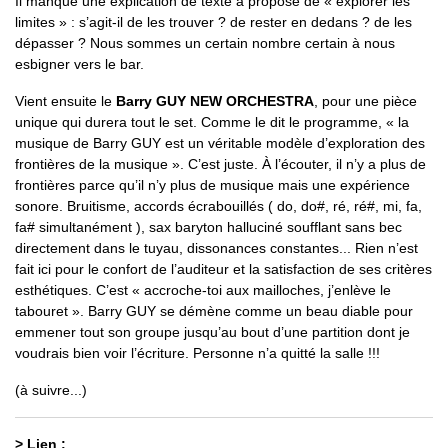
Il manque une explication de texte à propose de « explorer les
limites » : s’agit-il de les trouver ? de rester en dedans ? de les
dépasser ? Nous sommes un certain nombre certain à nous
esbigner vers le bar.
Vient ensuite le
Barry GUY NEW ORCHESTRA
, pour une pièce
unique qui durera tout le set. Comme le dit le programme, « la
musique de Barry GUY est un véritable modèle d’exploration des
frontières de la musique ». C’est juste. À l’écouter, il n’y a plus de
frontières parce qu’il n’y plus de musique mais une expérience
sonore. Bruitisme, accords écrabouillés ( do, do#, ré, ré#, mi, fa,
fa# simultanément ), sax baryton halluciné soufflant sans bec
directement dans le tuyau, dissonances constantes... Rien n’est
fait ici pour le confort de l’auditeur et la satisfaction de ses critères
esthétiques. C’est « accroche-toi aux mailloches, j’enlève le
tabouret ». Barry GUY se démène comme un beau diable pour
emmener tout son groupe jusqu’au bout d’une partition dont je
voudrais bien voir l’écriture. Personne n’a quitté la salle !!!
(à suivre...)
> Lien :