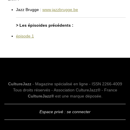
Jazz Brugge :
www.jazzbrugge.be
> Les épisoides précédents :
épisode 1
CultureJazz
- Magazine spécialisé en ligne - ISSN 2266-4009
Tous droits réservés - Association CultureJazz® - France
CultureJazz®
est une marque déposée.
Espace privé : se connecter