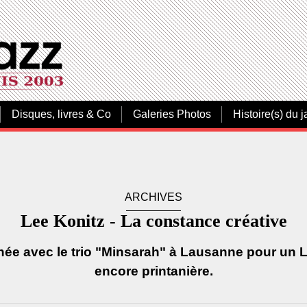
Disques, livres & Co
Galeries Photos
Histoire(s) du j
ARCHIVES
Lee Konitz - La constance créative
rnée avec le trio "Minsarah" à Lausanne pour un 
encore printanière.