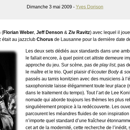
Dimanche 3 mai 2009 -
Yves Dorison
h
(
Florian Weber
,
Jeff Denson
&
Ziv Ravitz
) avec lequel il jou
z
était au jazzclub
Chorus
de Lausanne pour la dernière date d
Les deux sets dédiés aux standards dans une ambi
le fallait encore, à quel point cet altiste demeure 
approche du jeu. Sur scène, pas de
play list
, pas d
le maître et le trio. Quel plaisir d’écouter
Body & so
passés au tamis konitzien avec des musiciens à l’é
saxophoniste laisse élégamment toute leur place (r
dans le traitement du tempo). Tout l’art de Lee Koni
nomade qui aborde toujours les thèmes les plus reb
singulièrement propice à la redécouverte. Les ouv
parcourent les méandres fluides de son inspiration
n’importe quel standard d’une fraîcheur étonnamm
cet art de la modernité, cette recherche de l’inédit,