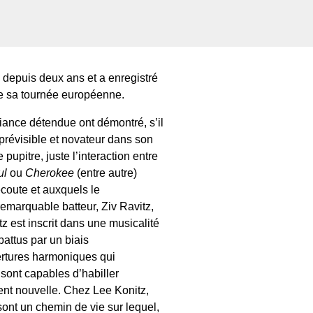
e depuis deux ans et a enregistré
e sa tournée européenne.
ance détendue ont démontré, s’il
imprévisible et novateur dans son
e pupitre, juste l’interaction entre
ul
ou
Cherokee
(entre autre)
coute et auxquels le
emarquable batteur, Ziv Ravitz,
tz est inscrit dans une musicalité
attus par un biais
ertures harmoniques qui
 sont capables d’habiller
ent nouvelle. Chez Lee Konitz,
 sont un chemin de vie sur lequel,