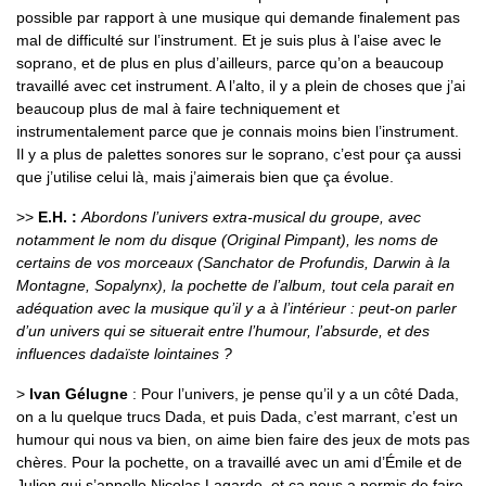
possible par rapport à une musique qui demande finalement pas
mal de difficulté sur l’instrument. Et je suis plus à l’aise avec le
soprano, et de plus en plus d’ailleurs, parce qu’on a beaucoup
travaillé avec cet instrument. A l’alto, il y a plein de choses que j’ai
beaucoup plus de mal à faire techniquement et
instrumentalement parce que je connais moins bien l’instrument.
Il y a plus de palettes sonores sur le soprano, c’est pour ça aussi
que j’utilise celui là, mais j’aimerais bien que ça évolue.
>>
E.H. :
Abordons l’univers extra-musical du groupe, avec
notamment le nom du disque (Original Pimpant), les noms de
certains de vos morceaux (Sanchator de Profundis, Darwin à la
Montagne, Sopalynx), la pochette de l’album, tout cela parait en
adéquation avec la musique qu’il y a à l’intérieur : peut-on parler
d’un univers qui se situerait entre l’humour, l’absurde, et des
influences dadaïste lointaines ?
>
Ivan Gélugne
: Pour l’univers, je pense qu’il y a un côté Dada,
on a lu quelque trucs Dada, et puis Dada, c’est marrant, c’est un
humour qui nous va bien, on aime bien faire des jeux de mots pas
chères. Pour la pochette, on a travaillé avec un ami d’Émile et de
Julien qui s’appelle Nicolas Lagarde, et ça nous a permis de faire