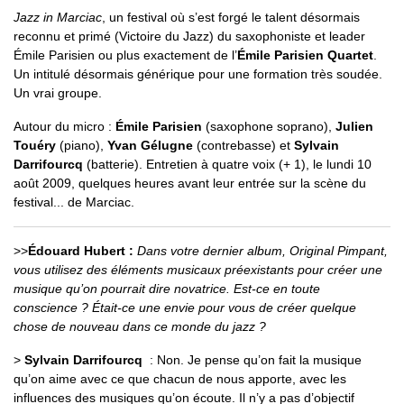
Jazz in Marciac
, un festival où s’est forgé le talent désormais
reconnu et primé (Victoire du Jazz) du saxophoniste et leader
Émile Parisien ou plus exactement de l’
Émile Parisien Quartet
.
Un intitulé désormais générique pour une formation très soudée.
Un vrai groupe.
Autour du micro :
Émile Parisien
(saxophone soprano),
Julien
Touéry
(piano),
Yvan Gélugne
(contrebasse) et
Sylvain
Darrifourcq
(batterie). Entretien à quatre voix (+ 1), le lundi 10
août 2009, quelques heures avant leur entrée sur la scène du
festival... de Marciac.
>>
Édouard Hubert :
Dans votre dernier album, Original Pimpant,
vous utilisez des éléments musicaux préexistants pour créer une
musique qu’on pourrait dire novatrice. Est-ce en toute
conscience ? Était-ce une envie pour vous de créer quelque
chose de nouveau dans ce monde du jazz ?
>
Sylvain Darrifourcq
: Non. Je pense qu’on fait la musique
qu’on aime avec ce que chacun de nous apporte, avec les
influences des musiques qu’on écoute. Il n’y a pas d’objectif