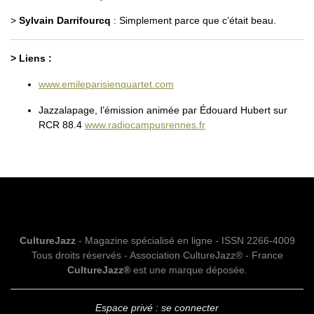
>
Sylvain Darrifourcq
: Simplement parce que c’était beau.
> Liens :
www.emileparisienquartet.com
Jazzalapage, l’émission animée par Édouard Hubert sur
RCR 88.4
www.radiocampusrennes.fr
CultureJazz
- Magazine spécialisé en ligne - ISSN 2266-4009
Tous droits réservés - Association CultureJazz® - France
CultureJazz®
est une marque déposée.
Espace privé : se connecter