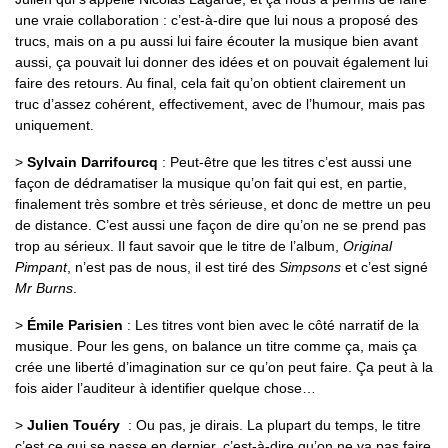
une vraie collaboration : c’est-à-dire que lui nous a proposé des
trucs, mais on a pu aussi lui faire écouter la musique bien avant
aussi, ça pouvait lui donner des idées et on pouvait également lui
faire des retours. Au final, cela fait qu’on obtient clairement un
truc d’assez cohérent, effectivement, avec de l’humour, mais pas
uniquement.
>
Sylvain Darrifourcq
: Peut-être que les titres c’est aussi une
façon de dédramatiser la musique qu’on fait qui est, en partie,
finalement très sombre et très sérieuse, et donc de mettre un peu
de distance. C’est aussi une façon de dire qu’on ne se prend pas
trop au sérieux. Il faut savoir que le titre de l’album,
Original
Pimpant
, n’est pas de nous, il est tiré des
Simpsons
et c’est signé
Mr Burns
.
>
Émile Parisien
: Les titres vont bien avec le côté narratif de la
musique. Pour les gens, on balance un titre comme ça, mais ça
crée une liberté d’imagination sur ce qu’on peut faire. Ça peut à la
fois aider l’auditeur à identifier quelque chose…
>
Julien Touéry
: Ou pas, je dirais. La plupart du temps, le titre
c’est ce qui se passe en dernier, c’est-à-dire qu’on ne va pas faire