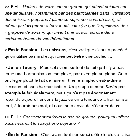
>>
E.H. :
Parlons de votre son de groupe qui atteint aujourd’hui
une singularité, notamment par des particularités dans l’utilisation
des unissons (soprano / piano ou soprano / contrebasse), et
même parfois par de « faux » unissons (ce que j’appellerais des
« grappes de sons ») qui créent une illusion sonore dans
certaines bribes de vos thématiques.
>
Emile Parisien
: Les unissons, c’est vrai que c’est un procédé
qu’on utilise pas mal et qui crée peut-être une couleur…
>
Julien Touéry
: Mais cela vient surtout du fait qu’il n’y a pas
toute une harmonisation complexe, par exemple au piano. On a
privilégié plutôt le fait de faire un thème simple, c’est-à-dire à
l’unisson, et sans harmonisation. Un groupe comme
Kartet
par
exemple le fait également, mais ça n’est pas énormément
répandu aujourd’hui dans le jazz où on à tendance à harmoniser
tout, à fournir pas mal, et nous on a envie de s’écarter de ça.
>>
E.H. :
Concernant toujours le son de groupe, pourquoi utiliser
exclusivement le saxophone soprano ?
>
Émile Parisien
: C’est avant tout par souci d’être le plus à l’aise