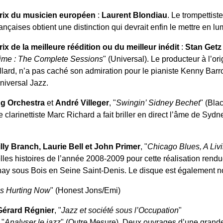
rix du musicien européen
:
Laurent Blondiau
. Le trompettis
rançaises obtient une distinction qui devrait enfin le mettre en lu
rix de la meilleure réédition ou du meilleur inédit
:
Stan Getz
ime : The Complete Sessions
" (Universal). Le producteur à l’or
llard, n’a pas caché son admiration pour le pianiste Kenny Barr
niversal Jazz.
ng Orchestra
et
André Villeger
, "
Swingin’ Sidney Bechet
" (Bla
e clarinettiste Marc Richard a fait briller en direct l’âme de Syd
illy Branch, Laurie Bell et John Primer
, "
Chicago Blues, A Livi
les histoires de l’année 2008-2009 pour cette réalisation rendu
lnay sous Bois en Seine Saint-Denis. Le disque est également 
s Hurting Now
" (Honest Jons/Emi)
Gérard Régnier
, "
Jazz et société sous l’Occupation
"
 "
Analyser le jazz
" (Outre Mesure). Deux ouvrages d’une grand