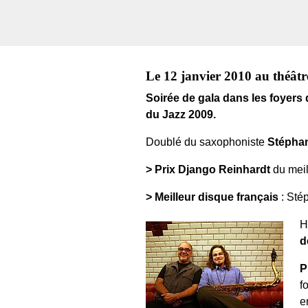
Le 12 janvier 2010 au théâtre
Soirée de gala dans les foyers 
du Jazz 2009.
Doublé du saxophoniste
Stépha
> Prix Django Reinhardt
du meil
> Meilleur disque français
: Sté
H
d
P
f
e