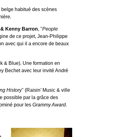
te belge habitué des scènes
mière.
 & Kenny Barron
, "
People
igine de ce projet, Jean-Philippe
on avec qui il a encore de beaux
ck & Blue). Une formation en
ney Bechet avec leur invité André
ng History
" (Raisin’ Music & ville
e possible par la grâce des
nominé pour les
Grammy Award
.
e