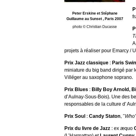
P
Peter Erskine et Stéphane
f
Guillaume au Sunset , Paris 2007
photo © Christian Ducasse
P
T
A
projets à réaliser pour Emarcy / U
Prix Jazz classique
:
Paris Swi
miniature du big band dirigé par l
Villéger au saxophone soprano.
Prix Blues
:
Billy Boy Arnold, B
d’Aulnay-Sous-Bois). Une des bel
responsables de la culture d’ Au
Prix Soul
:
Candy Staton
, "
Who’
Prix du livre de Jazz
: ex æquo
(L’Harmattan) et
Laurent Cugny
,