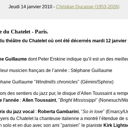
Jeudi 14 janvier 2010 -
Christian Ducasse (1953-2026)
 du Chatelet - Paris.
du théâtre du Chatelet où ont été décernés mardi 12 janvier
ne Guillaume
dont Peter Erskine indique qu’il est un des meil
leur musicien français de l’année : Stéphane Guillaume
phane Guillaume "
Windmills chronicles
" (Gémini/Sphinx)
ors des sentiers du jazz pur, le disque d’Allen Toussaint a rem
e l’année
:
Allen Toussaint
, "
Bright Mississippi
" (Nonesuch/Wa
rix du jazz vocal
:
Roberta Gambarini
, "
So in love
" (Emarcy/Un
oyers du Chatelet la chanteuse italienne a montré l’étendue de 
n solo et en duo avec son ami "parisien" le pianiste
Kirk Lights