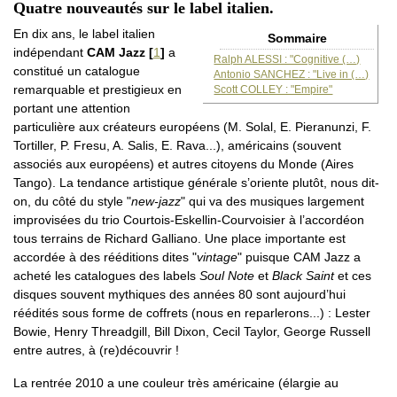
Quatre nouveautés sur le label italien.
En dix ans, le label italien
Sommaire
indépendant
CAM Jazz
[
1
]
a
Ralph ALESSI : "Cognitive (…)
constitué un catalogue
Antonio SANCHEZ : "Live in (…)
remarquable et prestigieux en
Scott COLLEY : "Empire"
portant une attention
particulière aux créateurs européens (M. Solal, E. Pieranunzi, F.
Tortiller, P. Fresu, A. Salis, E. Rava...), américains (souvent
associés aux européens) et autres citoyens du Monde (Aires
Tango). La tendance artistique générale s’oriente plutôt, nous dit-
on, du côté du style "
new-jazz
" qui va des musiques largement
improvisées du trio Courtois-Eskellin-Courvoisier à l’accordéon
tous terrains de Richard Galliano. Une place importante est
accordée à des rééditions dites "
vintage
" puisque CAM Jazz a
acheté les catalogues des labels
Soul Note
et
Black Saint
et ces
disques souvent mythiques des années 80 sont aujourd’hui
réédités sous forme de coffrets (nous en reparlerons...) : Lester
Bowie, Henry Threadgill, Bill Dixon, Cecil Taylor, George Russell
entre autres, à (re)découvrir !
La rentrée 2010 a une couleur très américaine (élargie au