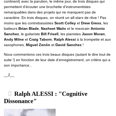
continent) avec la parution, le même jour, de trois disques qui
permettent d’écouter une brochette d’instrumentistes
remarquables dans des projets qui ne manquent pas de
caractère. En trois disques, on réunit un
all-stars
de rêve ! Pas
moins que les contrebassistes
Scott Colley
et
Drew Gress
, les
batteurs
Brian Blade
,
Nasheet Waits
et le mexicain
Antonio
Sanchez
, le guitariste
Bill Frisell
, les pianistes
Jason Moran
,
Andy Milne
et
Craig Taborn
,
Ralph Alessi
à la trompette et aux
saxophones,
Miguel Zenón
et
David Sanchez
!
Nous commentons ces trois beaux disques (autant le dire tout de
suite !) en fonction de leur date d’enregistrement, un critère qui a
son importance...
__2__
Ralph ALESSI : "Cognitive
Dissonance"