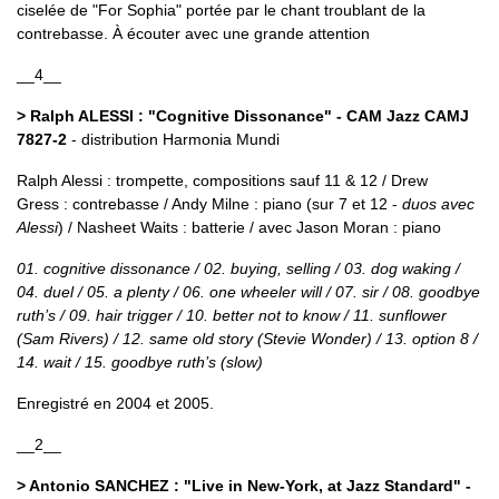
ciselée de "For Sophia" portée par le chant troublant de la
contrebasse. À écouter avec une grande attention
__4__
> Ralph ALESSI : "Cognitive Dissonance" - CAM Jazz CAMJ
7827-2
- distribution Harmonia Mundi
Ralph Alessi : trompette, compositions sauf 11 & 12 / Drew
Gress : contrebasse / Andy Milne : piano (sur 7 et 12 -
duos avec
Alessi
) / Nasheet Waits : batterie / avec Jason Moran : piano
01. cognitive dissonance / 02. buying, selling / 03. dog waking /
04. duel / 05. a plenty / 06. one wheeler will / 07. sir / 08. goodbye
ruth’s / 09. hair trigger / 10. better not to know / 11. sunflower
(Sam Rivers) / 12. same old story (Stevie Wonder) / 13. option 8 /
14. wait / 15. goodbye ruth’s (slow)
Enregistré en 2004 et 2005.
__2__
> Antonio SANCHEZ : "Live in New-York, at Jazz Standard" -