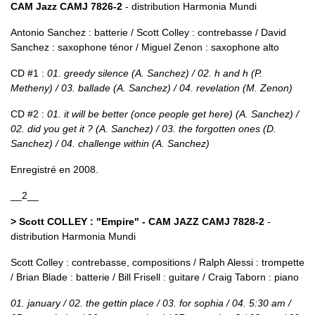
CAM Jazz CAMJ 7826-2
- distribution Harmonia Mundi
Antonio Sanchez : batterie / Scott Colley : contrebasse / David
Sanchez : saxophone ténor / Miguel Zenon : saxophone alto
CD #1 :
01. greedy silence (A. Sanchez) / 02. h and h (P.
Metheny) / 03. ballade (A. Sanchez) / 04. revelation (M. Zenon)
CD #2 :
01. it will be better (once people get here) (A. Sanchez) /
02. did you get it ? (A. Sanchez) / 03. the forgotten ones (D.
Sanchez) / 04. challenge within (A. Sanchez)
Enregistré en 2008.
__2__
> Scott COLLEY : "Empire" - CAM JAZZ CAMJ 7828-2
-
distribution Harmonia Mundi
Scott Colley : contrebasse, compositions / Ralph Alessi : trompette
/ Brian Blade : batterie / Bill Frisell : guitare / Craig Taborn : piano
01. january / 02. the gettin place / 03. for sophia / 04. 5:30 am /