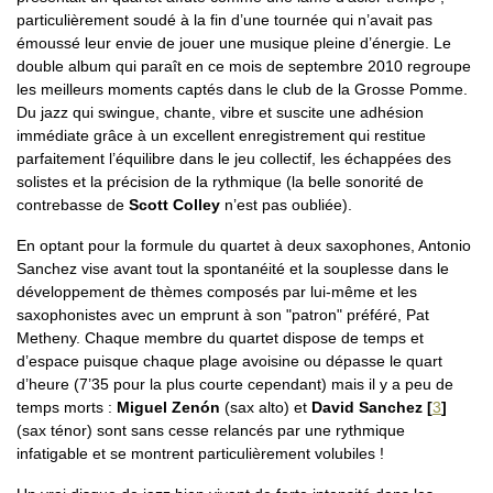
particulièrement soudé à la fin d’une tournée qui n’avait pas
émoussé leur envie de jouer une musique pleine d’énergie. Le
double album qui paraît en ce mois de septembre 2010 regroupe
les meilleurs moments captés dans le club de la Grosse Pomme.
Du jazz qui swingue, chante, vibre et suscite une adhésion
immédiate grâce à un excellent enregistrement qui restitue
parfaitement l’équilibre dans le jeu collectif, les échappées des
solistes et la précision de la rythmique (la belle sonorité de
contrebasse de
Scott Colley
n’est pas oubliée).
En optant pour la formule du quartet à deux saxophones, Antonio
Sanchez vise avant tout la spontanéité et la souplesse dans le
développement de thèmes composés par lui-même et les
saxophonistes avec un emprunt à son "patron" préféré, Pat
Metheny. Chaque membre du quartet dispose de temps et
d’espace puisque chaque plage avoisine ou dépasse le quart
d’heure (7’35 pour la plus courte cependant) mais il y a peu de
temps morts :
Miguel Zenón
(sax alto) et
David Sanchez
[
3
]
(sax ténor) sont sans cesse relancés par une rythmique
infatigable et se montrent particulièrement volubiles !