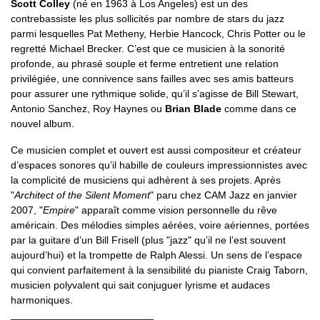
Scott Colley
(né en 1963 à Los Angeles) est un des
contrebassiste les plus sollicités par nombre de stars du jazz
parmi lesquelles Pat Metheny, Herbie Hancock, Chris Potter ou le
regretté Michael Brecker. C’est que ce musicien à la sonorité
profonde, au phrasé souple et ferme entretient une relation
privilégiée, une connivence sans failles avec ses amis batteurs
pour assurer une rythmique solide, qu’il s’agisse de Bill Stewart,
Antonio Sanchez, Roy Haynes ou
Brian Blade
comme dans ce
nouvel album.
Ce musicien complet et ouvert est aussi compositeur et créateur
d’espaces sonores qu’il habille de couleurs impressionnistes avec
la complicité de musiciens qui adhèrent à ses projets. Après
"
Architect of the Silent Moment
" paru chez CAM Jazz en janvier
2007, "
Empire
" apparaît comme vision personnelle du rêve
américain. Des mélodies simples aérées, voire aériennes, portées
par la guitare d’un Bill Frisell (plus "jazz" qu’il ne l’est souvent
aujourd’hui) et la trompette de Ralph Alessi. Un sens de l’espace
qui convient parfaitement à la sensibilité du pianiste Craig Taborn,
musicien polyvalent qui sait conjuguer lyrisme et audaces
harmoniques.