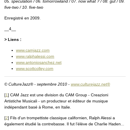
05. speculation / 06. tomorrowland / 07. now what ? / 08. gut / 09.
five-two / 10. five-two
Enregistré en 2009.
__4__
> Liens :
www.camjazz.com
www.ralphalessi.com
www.antoniosanchez.net
www.scottcolley.com
© CultureJazz® - septembre 2010 -
www.culturejazz.net®
[
1
]
CAM Jazz est une division du CAM Group - Creazioni
Artistiche Musicali - un producteur et éditeur de musique
indépendant basé à Rome, en Italie.
[
2
]
Fils d’un trompettiste classique californien, Ralph Alessi a
également étudié la contrebasse. Il fut l’élève de Charlie Haden...