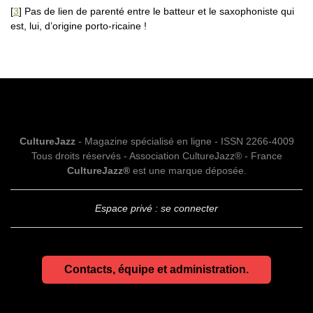
[
3
]
Pas de lien de parenté entre le batteur et le saxophoniste qui
est, lui, d’origine porto-ricaine !
CultureJazz
- Magazine spécialisé en ligne - ISSN 2266-4009
Tous droits réservés - Association CultureJazz® - France
CultureJazz®
est une marque déposée.
Espace privé : se connecter
Contacts, équipe et administration.