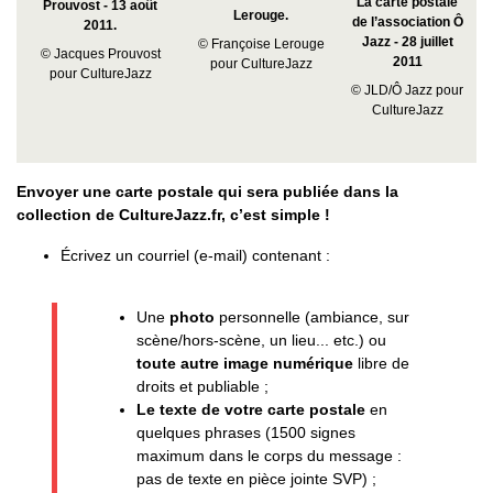
La carte postale
Prouvost - 13 août
Lerouge.
de l’association Ô
2011.
Jazz - 28 juillet
© Françoise Lerouge
© Jacques Prouvost
2011
pour CultureJazz
pour CultureJazz
© JLD/Ô Jazz pour
CultureJazz
Envoyer une
carte postale
qui sera publiée dans la
collection de CultureJazz.fr, c’est simple !
Écrivez un courriel (e-mail) contenant :
Une
photo
personnelle (ambiance, sur
scène/hors-scène, un lieu... etc.) ou
toute autre image numérique
libre de
droits et publiable ;
Le texte de votre carte postale
en
quelques phrases (1500 signes
maximum dans le corps du message :
pas de texte en pièce jointe SVP) ;