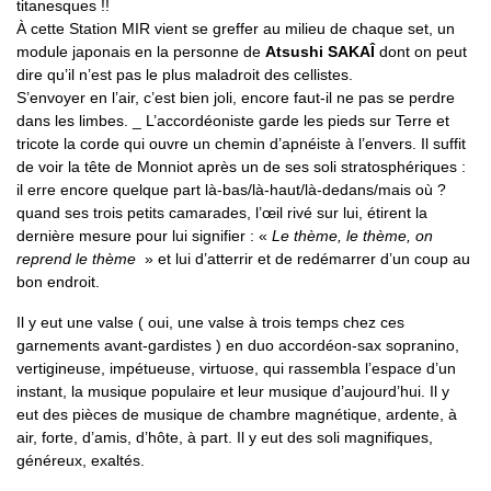
titanesques !!
À cette Station MIR vient se greffer au milieu de chaque set, un
module japonais en la personne de
Atsushi SAKAÎ
dont on peut
dire qu’il n’est pas le plus maladroit des cellistes.
S’envoyer en l’air, c’est bien joli, encore faut-il ne pas se perdre
dans les limbes. _ L’accordéoniste garde les pieds sur Terre et
tricote la corde qui ouvre un chemin d’apnéiste à l’envers. Il suffit
de voir la tête de Monniot après un de ses soli stratosphériques :
il erre encore quelque part là-bas/là-haut/là-dedans/mais où ?
quand ses trois petits camarades, l’œil rivé sur lui, étirent la
dernière mesure pour lui signifier : «
Le thème, le thème, on
reprend le thème
» et lui d’atterrir et de redémarrer d’un coup au
bon endroit.
Il y eut une valse ( oui, une valse à trois temps chez ces
garnements avant-gardistes ) en duo accordéon-sax sopranino,
vertigineuse, impétueuse, virtuose, qui rassembla l’espace d’un
instant, la musique populaire et leur musique d’aujourd’hui. Il y
eut des pièces de musique de chambre magnétique, ardente, à
air, forte, d’amis, d’hôte, à part. Il y eut des soli magnifiques,
généreux, exaltés.