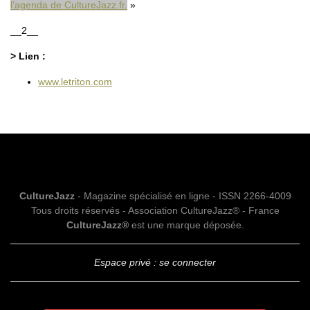
l’agenda de CultureJazz.fr.
__2__
> Lien :
www.letriton.com
CultureJazz
- Magazine spécialisé en ligne - ISSN 2266-4009
Tous droits réservés - Association CultureJazz® - France
CultureJazz®
est une marque déposée.
Espace privé : se connecter