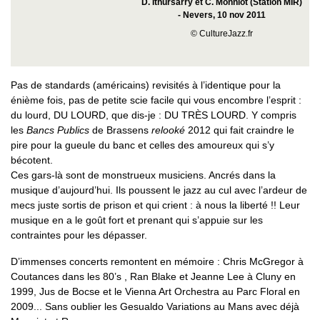
D. Ithursarry et C. Monniot (Station MIR)
- Nevers, 10 nov 2011
© CultureJazz.fr
Pas de standards (américains) revisités à l’identique pour la
énième fois, pas de petite scie facile qui vous encombre l’esprit :
du lourd, DU LOURD, que dis-je : DU TRÈS LOURD. Y compris
les
Bancs Publics
de Brassens
relooké
2012 qui fait craindre le
pire pour la gueule du banc et celles des amoureux qui s’y
bécotent.
Ces gars-là sont de monstrueux musiciens. Ancrés dans la
musique d’aujourd’hui. Ils poussent le jazz au cul avec l’ardeur de
mecs juste sortis de prison et qui crient : à nous la liberté !! Leur
musique en a le goût fort et prenant qui s’appuie sur les
contraintes pour les dépasser.
D’immenses concerts remontent en mémoire : Chris McGregor à
Coutances dans les 80’s , Ran Blake et Jeanne Lee à Cluny en
1999, Jus de Bocse et le Vienna Art Orchestra au Parc Floral en
2009... Sans oublier les Gesualdo Variations au Mans avec déjà