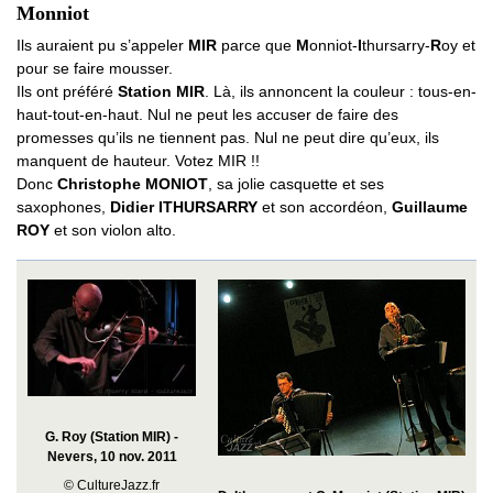
Monniot
Ils auraient pu s’appeler
MIR
parce que
M
onniot-
I
thursarry-
R
oy et
pour se faire mousser.
Ils ont préféré
Station MIR
. Là, ils annoncent la couleur : tous-en-
haut-tout-en-haut. Nul ne peut les accuser de faire des
promesses qu’ils ne tiennent pas. Nul ne peut dire qu’eux, ils
manquent de hauteur. Votez MIR !!
Donc
Christophe MONIOT
, sa jolie casquette et ses
saxophones,
Didier ITHURSARRY
et son accordéon,
Guillaume
ROY
et son violon alto.
G. Roy (Station MIR) -
Nevers, 10 nov. 2011
© CultureJazz.fr