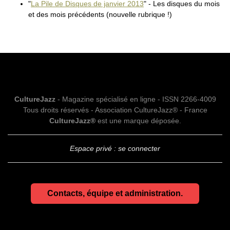
"
La Pile de Disques de janvier 2013
" - Les disques du mois
et des mois précédents (nouvelle rubrique !)
CultureJazz
- Magazine spécialisé en ligne - ISSN 2266-4009
Tous droits réservés - Association CultureJazz® - France
CultureJazz®
est une marque déposée.
Espace privé : se connecter
Contacts, équipe et administration.