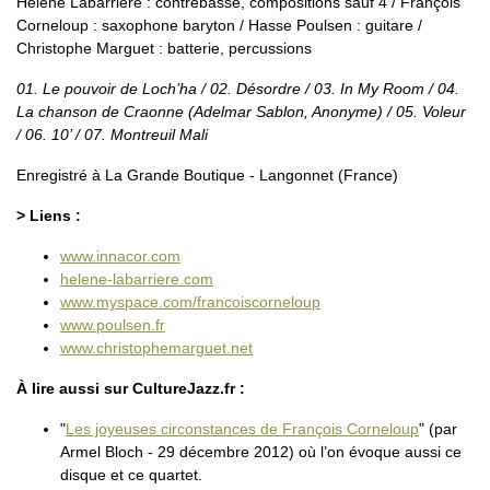
Hélène Labarrière : contrebasse, compositions sauf 4 / François
Corneloup : saxophone baryton / Hasse Poulsen : guitare /
Christophe Marguet : batterie, percussions
01. Le pouvoir de Loch’ha / 02. Désordre / 03. In My Room / 04.
La chanson de Craonne (Adelmar Sablon, Anonyme) / 05. Voleur
/ 06. 10’ / 07. Montreuil Mali
Enregistré à La Grande Boutique - Langonnet (France)
> Liens :
www.innacor.com
helene-labarriere.com
www.myspace.com/francoiscorneloup
www.poulsen.fr
www.christophemarguet.net
À lire aussi sur CultureJazz.fr :
"
Les joyeuses circonstances de François Corneloup
" (par
Armel Bloch - 29 décembre 2012) où l’on évoque aussi ce
disque et ce quartet.