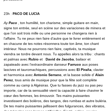
23h :
PACO DE LUCIA
Ay
Paco
, ton humilité, ton charisme, simple guitare en main,
signe ton entrée, seul en scène sur des variaciones de minera et
que l’on soit trois mille ou une personne ne changera rien à
l’affaire. Tu ne peux rien faire d’autre que te livrer entièrement et
en chacune de tes notes résonnera toute ton âme, ton chant
intérieur. Nous ne pourrons rien faire, captivés, ta musique
viendra se tordre devant nous. Tu appelles alors ta tribu : chants
et palmas avec
Rubio
et
David de Jacoba
, bailaor et
zapateado avec l’extraordinaire danseur
Farruco
aux poses
lascives et tauromachiques, percussions avec
El Piraña
, clavier
et harmonica avec
Antonio Serrano
, et la basse solide d’
Alain
Perez
, tous amis de musique pour que la fête soit complète
comme au camp à Algésiras. Que tu fasses du jazz ou pas peu
importe, car de ta sensualité vient ta capacité à faire chavirer le
cœur des femmes, les émouvoir. Tes mains puissantes
investissent des boléros, des tangos, des rumbas et autre buléria.
De tes mains puissantes jaillissent des fulgurances, des vibratos,