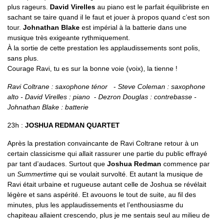
plus rageurs.
David Virelles
au piano est le parfait équilibriste en
sachant se taire quand il le faut et jouer à propos quand c’est son
tour.
Johnathan Blake
est impérial à la batterie dans une
musique très exigeante rythmiquement.
À la sortie de cette prestation les applaudissements sont polis,
sans plus.
Courage Ravi, tu es sur la bonne voie (voix), la tienne !
Ravi Coltrane : saxophone ténor - Steve Coleman : saxophone
alto - David Virelles : piano - Dezron Douglas : contrebasse -
Johnathan Blake : batterie
23h :
JOSHUA REDMAN QUARTET
Après la prestation convaincante de Ravi Coltrane retour à un
certain classicisme qui allait rassurer une partie du public effrayé
par tant d’audaces. Surtout que
Joshua Redman
commence par
un
Summertime
qui se voulait survolté. Et autant la musique de
Ravi était urbaine et rugueuse autant celle de Joshua se révélait
légère et sans aspérité. Et avouons le tout de suite, au fil des
minutes, plus les applaudissements et l’enthousiasme du
chapiteau allaient crescendo, plus je me sentais seul au milieu de