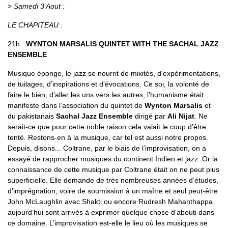
>
Samedi 3 Aout :
LE CHAPITEAU :
21h :
WYNTON MARSALIS QUINTET WITH THE SACHAL JAZZ
ENSEMBLE
Musique éponge, le jazz se nourrit de mixités, d’expérimentations,
de tuilages, d’inspirations et d’évocations. Ce soi, la volonté de
faire le bien, d’aller les uns vers les autres, l’humanisme était
manifeste dans l’association du quintet de
Wynton Marsalis
et
du pakistanais
Sachal Jazz Ensemble
dirigé par
Ali Nijat
. Ne
serait-ce que pour cette noble raison cela valait le coup d’être
tenté. Restons-en à la musique, car tel est aussi notre propos.
Depuis, disons... Coltrane, par le biais de l’improvisation, on a
essayé de rapprocher musiques du continent Indien et jazz. Or la
connaissance de cette musique par Coltrane était on ne peut plus
superficielle. Elle demande de très nombreuses années d’études,
d’imprégnation, voire de soumission à un maître et seul peut-être
John McLaughlin avec Shakti ou encore Rudresh Mahanthappa
aujourd’hui sont arrivés à exprimer quelque chose d’abouti dans
ce domaine. L’improvisation est-elle le lieu où les musiques se