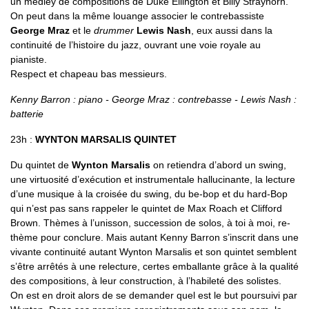
un medley de compositions de Duke Ellington et Billy Strayhorn.
On peut dans la même louange associer le contrebassiste
George Mraz
et le
drummer
Lewis Nash
, eux aussi dans la
continuité de l’histoire du jazz, ouvrant une voie royale au
pianiste.
Respect et chapeau bas messieurs.
Kenny Barron : piano - George Mraz : contrebasse - Lewis Nash :
batterie
23h :
WYNTON MARSALIS QUINTET
Du quintet de
Wynton Marsalis
on retiendra d’abord un swing,
une virtuosité d’exécution et instrumentale hallucinante, la lecture
d’une musique à la croisée du swing, du be-bop et du hard-Bop
qui n’est pas sans rappeler le quintet de Max Roach et Clifford
Brown. Thèmes à l’unisson, succession de solos, à toi à moi, re-
thème pour conclure. Mais autant Kenny Barron s’inscrit dans une
vivante continuité autant Wynton Marsalis et son quintet semblent
s’être arrêtés à une relecture, certes emballante grâce à la qualité
des compositions, à leur construction, à l’habileté des solistes.
On est en droit alors de se demander quel est le but poursuivi par