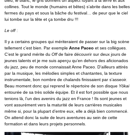
bleu, le blanc, le gris donnent un aspect fuyant à la terre et aux
collines. Tout le monde (humains et bêtes) s’abrite dans les belles
fermes du pays et sous la bâche du festival… de peur que le ciel
lui tombe sur la tête et ça tombe dru !!!
Le off
:
Il y a certains groupes qui mériteraient de passer sur la big scène
tellement c’est bien. Par exemple
Anne Paceo
et ses collègues.
C’est le grand mérite du
Off
de faire découvrir sur deux jours de
jeunes talents et je me suis aperçu qu’en dehors des aficionados
du jazz, peu de monde connaissait Anne Paceo. D’ailleurs attirés
par la musique, les mélodies simples et chantantes, la texture
instrumentale, bon nombre de chalands finissaient par s’asseoir.
Beau moment donc qui reprend le répertoire de son disque
Yôkai
entourée de sa très solide équipe. Et il est fort possible que nous
tenions là, l’un des avenirs du jazz en France ! Ils sont jeunes et
vont assurément vers la maturité de leurs carrières musicales
même si, pour la plupart d’entre eux, elle a déjà bien commencé.
On attend donc la suite de leurs aventures au sein de cette
formation et dans leurs projets personnels.