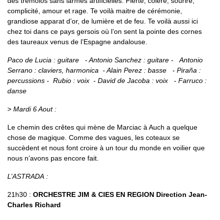
des trémolos sans larmes artificielles. Fierté, colère, sourire,
complicité, amour et rage. Te voilà maitre de cérémonie,
grandiose apparat d’or, de lumière et de feu. Te voilà aussi ici
chez toi dans ce pays gersois où l’on sent la pointe des cornes
des taureaux venus de l’Espagne andalouse.
Paco de Lucia : guitare - Antonio Sanchez : guitare - Antonio
Serrano : claviers, harmonica - Alain Perez : basse - Piraña :
percussions - Rubio : voix - David de Jacoba : voix - Farruco :
danse
>
Mardi 6 Aout :
Le chemin des crêtes qui mène de Marciac à Auch a quelque
chose de magique. Comme des vagues, les coteaux se
succèdent et nous font croire à un tour du monde en voilier que
nous n’avons pas encore fait.
L’ASTRADA :
21h30 :
ORCHESTRE JIM & CIES EN REGION Direction Jean-
Charles Richard