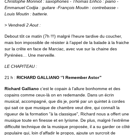
Christophe Monniot : saxophones - Thomas Enhco : piano -
Emmanuel Codjia : guitare -François Moutin : contrebasse -
Louis Moutin : batterie.
>
Vendredi 2 Aout :
Debout tôt ce matin (7h !!!) malgré l’heure tardive du coucher,
mais bon impossible de résister à l’appel de la balade à la fraiche
sur la crête en face de Marciac, avec vue sur la chaine des
Pyrénées… Une merveille.
LE CHAPITEAU :
21 h :
RICHARD GALLIANO ‘’I Remember Astor’’
Richard Galliano
c’est le copain à l’allure bonhomme et des
copains comme ceux-là on en redemande. Dans un écrin
musical, accompagné, que dis je, porté par un quintet à cordes
qui sait ce que musique de chambre veut dire, qui connaît la
rigueur de la formation "à la classique", Richard nous a offert une
musique toute en finesse et en lyrisme. De plus, malgré l’extrême
difficulté technique de la musique proposée, il a su garder ce côté
populaire qui, loin d’affadir le propos, ajoute un surcroit de