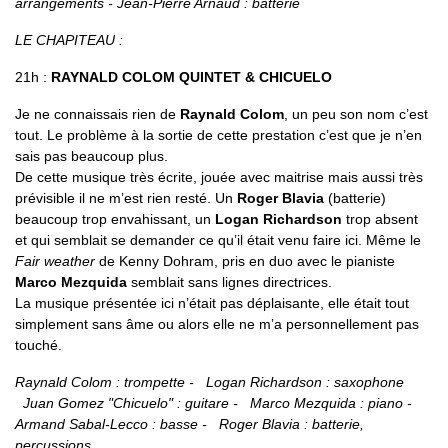
arrangements - Jean-Pierre Arnaud : batterie
LE CHAPITEAU :
21h :
RAYNALD COLOM QUINTET & CHICUELO
Je ne connaissais rien de
Raynald Colom
, un peu son nom c’est
tout. Le problème à la sortie de cette prestation c’est que je n’en
sais pas beaucoup plus.
De cette musique très écrite, jouée avec maitrise mais aussi très
prévisible il ne m’est rien resté. Un
Roger Blavia
(batterie)
beaucoup trop envahissant, un
Logan Richardson
trop absent
et qui semblait se demander ce qu’il était venu faire ici. Même le
Fair weather
de Kenny Dohram, pris en duo avec le pianiste
Marco Mezquida
semblait sans lignes directrices.
La musique présentée ici n’était pas déplaisante, elle était tout
simplement sans âme ou alors elle ne m’a personnellement pas
touché.
Raynald Colom : trompette - Logan Richardson : saxophone
Juan Gomez "Chicuelo" : guitare - Marco Mezquida : piano -
Armand Sabal-Lecco : basse - Roger Blavia : batterie,
percussions