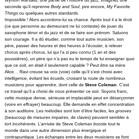
Wynton Marsalis, une partie de l’histoire du jazz, imaginez une
seconde qu’il reprenne
Body and Soul
, pire encore,
My Favorite
Things
ou quelques autres standards.
Impossible ! Alors accordons-lui sa chance. Après tout il a le droit
(ce que personne au demeurant ne lui conteste) de jouer du
saxophone ténor et du jazz et de se faire son prénom. Saluons
son courage. Il a dû étudier, comme tout autre musicien, son
père, passer des heures et des heures à l’écouter, à relever
chorus après chorus, lui qui l’a si peu connu (1 an et des
poussières), un père qui n’a pas eu le temps de lui enseigner quoi
que ce soit, en était-il seulement capable ? Peut être sa mère
Alice… Ravi creuse sa voix (voie) celle qu’il s’est choisi avec
intelligence, évitant les écueils, croisant la route de nombreux
musiciens pour apprendre, dont celle de
Steve Coleman
. C’est
ce travail qu’il a choisi de nous présenter ce soir. Soyons franc,
cette musique dense, sérieuse et implacable peut en désarçonner
(voire en effrayer) beaucoup. Elle demande en effet concentration
à son auditoire. Les mélodies sont loin d’être faciles, les
grooves
(beaucoup de mesures impaires, de claves) peuvent sembler à
tort incohérents. L’arrivée de Steve Coleman
booste
tout le
monde dans une autre dimension plus énergique et
contrapuntique. Les échanges entre les deux musiciens se font