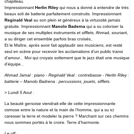
chapiteau.
Impressionnant
Herlin Riley
qui nous a donné à entendre de très
beaux soli de batterie parfaitement construits. Impressionnant
Reginald Veal
au son plein et généreux à la virtuosité jamais
gratuite. Impressionnant
Manolo Baderna
qui a su coloriser la
musique de ses multiples instruments et sifflets. Ahmad, souriant,
a su diriger cet ensemble parfois bras croisés,.
Et le Maître, après avoir fait applaudir ses musiciens, est resté
seul en scène pour recevoir les acclamations d’un public transi
d’amour... Moi qui croyais sottement que le jazz était une musique
d’équipe...
Ahmad Jamal : piano - Reginald Veal : contrebasse - Herlin Riley :
batterie – Manolo Badrena : percussions, jouets, sifflets.
>
Lundi 5 Aout
:
La beauté gersoise viendrait-elle de cette impressionnante
osmose entre la nature et la main de l’homme, qui a su ici
caresser la terre et modeler la pierre ? Marchant sur ces chemins
nous sommes portés à le croire. Terre d’harmonie.
Le off
: