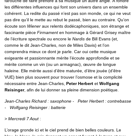
farouche de faire prendre à sa musique un autre angle. À fondre
les différentes influences qui font son univers dans un ensemble
cohérent. La redite du passé n’est pas son monde, ce qui ne veut
pas dire qu’il le mette au rebut le passé, bien au contraire. Qu’on
écoute son
Wiener
aux relents dodécaphoniques, son étrange et
fascinante pièce
Firmament
en hommage à Gérard Grisey maître
de l’écriture spectrale ou encore le
Nardis
de Bill Evans (et,
comme le dit Jean-Charles, non de Miles Davis) et l’on
comprendra mieux ce dont je parle. Car oui cette musique
exigeante et passionnante mérite l’écoute approfondie et se
mérite comme un vin (ou un armagnac), œuvre de longue
haleine. Elle mérite aussi d’être maturée, d’être jouée (d’être
VUE) bien plus souvent pour trouver l’osmose et la complicité
nécessaire entre Jean-Charles,
Peter Herbert
et
Wolfgang
Reisinger
, afin de lui donner sa pleine dimension poétique.
Jean-Charles Richard : saxophone - Peter Herbert : contrebasse
- Wolfgang Reisinger : batterie
>
Mercredi 7 Aout
:
L’orage gronde ici et le ciel prend de bien belles couleurs. Le