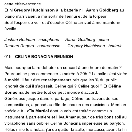
cette effervescence.
Et ni
Gregory Hutchinson
à la batterie ni
Aaron Goldberg
au
piano n’arrivaient à me sortir de l’ennui et de la torpeur.
Seul l’espoir de voir et d’écouter Céline arrivait à me maintenir
éveillé.
Joshua Redman : saxophone - Aaron Goldberg : piano -
Reuben Rogers : contrebasse – Gregory Hutchinson : batterie
01h :
CELINE BONACINA REUNION
Mais pourquoi faire débuter un concert à une heure du matin ?
Pourquoi ne pas commencer la soirée à 20h ? La salle s’est vidée
à moitié. Il faut dire renseignements pris que les ¾ du public
ignorait de qui il s’agissait. Céline qui ? Céline quoi ? Et
Céline
Bonacina
de mettre tout ce petit monde d’accord.
Généreuse jusque dans le partage, Céline, au travers de ses
compositions, a pensé au rôle de chacun des musiciens. Mention
spéciale à
Leïla Martial
dont la voix est traitée comme un
instrument à part entière et
Illya Amar
auteur de très bons soli au
vibraphone sans oublier Céline Bonacina impérieuse au baryton.
Hélas mille fois hélas, j’ai du quitter la salle, moi aussi, avant la fin