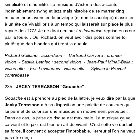
simplicité et d’humilité. La musique d’Astor a des accents
indéniablement swing et jazz mais histoire de se marrer cinq
minutes nous avons eu le privilège (et non le sacrilège) d’assister
à un été de Vivaldi pris à un tempo qui laisserait sur place le plus
rapide des TGV. Je ne dirai rien sur
La Javanaise
reprise en cœur
par la foule… Oui Richard, on veut avoir des potes comme toi
plutôt que des blondes qui tirent la gueule.
Richard Galliano : accordéon - Bertrand Cervera : premier
violon - Saskia Lethiec : second violon - Jean-Paul Minali-Bella :
violon alto - Éric Levionnois : violoncelle - Sylvain le Provost :
contrebasse
23h :
JACKY TERRASSON "Gouache"
Gouache
est à prendre au pied de la lettre, je veux dire par là que
Jacky Terrasson
a à sa disposition une palette de couleurs qui
lui permet de coloriser une musique en mouvement perpétuel.
Dans ce cas, la prise de risque est maximale. La musique ça va
ça vient et le jazz est bien un art du vivant. C’est cette vie qui fait
sa force, il convient d’accepter l’improbable, l’erreur si l’on ne veut
pas être déçu.