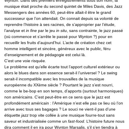
Wynton. Dans ses premiers enregistrements sous son nom, la
musique était proche du second quintet de Miles Davis, des Jazz
Messengers des années 60, peut-être allait-il être le grand
successeur que l’on attendait. On connait depuis sa volonté de
reprendre l’histoire à ses racines, de s’approprier par l’étude,
l’analyse et
in fine
par le jeu
in situ
, sans contrainte, le jazz passé
(où commence et s’arrête le passé pour Wynton ?) pour en
recueillir les fruits d’aujourd’hui. L’acte de création chez cet
homme intelligent et sincère, généreux avec le public, féru
d’enseignement et de pédagogie est celui là.
C’est une voie risquée.
Le problème est qu’elle écarte tout l’apport culturel extérieur ou
alors le blues dans son essence serait-il l’universel ? Le swing
serait-il incompatible avec les trouvailles de la musique
européenne du XXème siècle ? Pourtant le jazz s’est nourri,
comme le be-bop en son temps, d’apports (surtout harmoniques)
non américains. C’est peut-être en ce sens que le jazz est
profondément américain : l’Amérique n’est elle pas ce lieu où l’on
arrive avec tous ses bagages ? Le souci ne vient-il pas d’une
étiquette
jazz
trop vite collée à une musique fourre-tout sans
saveur et industrialisée comme un
fast-food
. L’histoire future nous
dira comment il en ira pour Wynton Marsalis, s’il s’en tiendra à