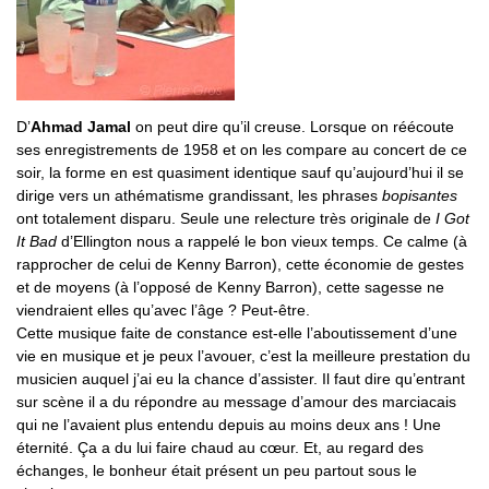
D’
Ahmad Jamal
on peut dire qu’il creuse. Lorsque on réécoute
ses enregistrements de 1958 et on les compare au concert de ce
soir, la forme en est quasiment identique sauf qu’aujourd’hui il se
dirige vers un athématisme grandissant, les phrases
bopisantes
ont totalement disparu. Seule une relecture très originale de
I Got
It Bad
d’Ellington nous a rappelé le bon vieux temps. Ce calme (à
rapprocher de celui de Kenny Barron), cette économie de gestes
et de moyens (à l’opposé de Kenny Barron), cette sagesse ne
viendraient elles qu’avec l’âge ? Peut-être.
Cette musique faite de constance est-elle l’aboutissement d’une
vie en musique et je peux l’avouer, c’est la meilleure prestation du
musicien auquel j’ai eu la chance d’assister. Il faut dire qu’entrant
sur scène il a du répondre au message d’amour des marciacais
qui ne l’avaient plus entendu depuis au moins deux ans ! Une
éternité. Ça a du lui faire chaud au cœur. Et, au regard des
échanges, le bonheur était présent un peu partout sous le