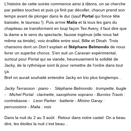
L’histoire de cette soirée commence ainsi à tâtons, on se cherche
par petites touches et puis ça finit par décoller, chacun prend son
temps avant de plonger dans le dur (sauf
Portal
qui fonce tête
baissée, le taureau !). Puis arrive
Malia
et là tous les gars du
chapiteau se transforment en loup façon Tex Avery, il faut dire que
la dame a le sens du spectacle, fausse ingénue (elle nous fait
même sa timide), voix éraillée entre soul, Billie et Dinah. Trois
chansons dont un
Don’t explain
et
Stéphane Belmondo
de nous
livrer un superbe chorus. S’en suit un
Caravan
expérimental,
surtout pour Portal qui se viande, heureusement la solidité de
Jacky, de la rythmique sont là pour remettre de l’ordre dans tout
ça.
Bref on aurait souhaité entendre Jacky en trio plus longtemps…
Jacky Terrasson : piano - Stéphane Belmondo : trompette, bugle
- Michel Portal : clarinette, saxophone soprano - Burniss Travis :
contrebasse - Leon Parker : batterie - Minino Garay :
percussions - Malia : voix
Dans la nuit du 2 au 3 août : Retour dans notre castel. On a beau
dire, les étoiles la nuit c’est beau…