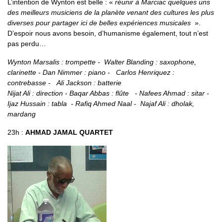
L’intention de Wynton est belle : «
réunir à Marciac quelques uns
des meilleurs musiciens de la planète venant des cultures les plus
diverses pour partager ici de belles expériences musicales
».
D’espoir nous avons besoin, d’humanisme également, tout n’est
pas perdu…
Wynton Marsalis : trompette - Walter Blanding : saxophone,
clarinette - Dan Nimmer : piano - Carlos Henriquez :
contrebasse - Ali Jackson : batterie
Nijat Ali : direction - Baqar Abbas : flûte - Nafees Ahmad : sitar -
Ijaz Hussain : tabla - Rafiq Ahmed Naal - Najaf Ali : dholak,
mardang
23h :
AHMAD JAMAL QUARTET