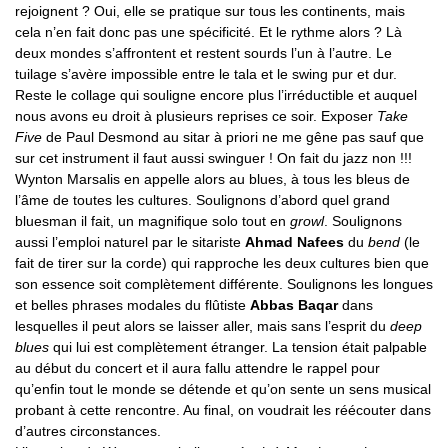
rejoignent ? Oui, elle se pratique sur tous les continents, mais
cela n’en fait donc pas une spécificité. Et le rythme alors ? Là
deux mondes s’affrontent et restent sourds l’un à l’autre. Le
tuilage s’avère impossible entre le tala et le swing pur et dur.
Reste le collage qui souligne encore plus l’irréductible et auquel
nous avons eu droit à plusieurs reprises ce soir. Exposer
Take
Five
de Paul Desmond au sitar à priori ne me gêne pas sauf que
sur cet instrument il faut aussi swinguer ! On fait du jazz non !!!
Wynton Marsalis en appelle alors au blues, à tous les bleus de
l’âme de toutes les cultures. Soulignons d’abord quel grand
bluesman il fait, un magnifique solo tout en
growl
. Soulignons
aussi l’emploi naturel par le sitariste
Ahmad Nafees
du
bend
(le
fait de tirer sur la corde) qui rapproche les deux cultures bien que
son essence soit complètement différente. Soulignons les longues
et belles phrases modales du flûtiste
Abbas Baqar
dans
lesquelles il peut alors se laisser aller, mais sans l’esprit du
deep
blues
qui lui est complètement étranger. La tension était palpable
au début du concert et il aura fallu attendre le rappel pour
qu’enfin tout le monde se détende et qu’on sente un sens musical
probant à cette rencontre. Au final, on voudrait les réécouter dans
d’autres circonstances.