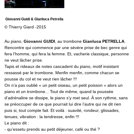
Giovanni Guidi & Gianluca Petrella
© Thierry Giard -2015
Au piano,
Giovanni GUIDI
, au trombone
Gianluca PETRELLA
.
Rencontre qui commence par une sévère prise de bec genre qui
fera l’homme, qui fera la femme. Et, vacherie classique, personne
ne veut lâcher prise.
Tapis et rideaux de notes cascadent du piano, motif insistant
ressassé par le trombone. Menfin menfin, comme chacun se
pousse du col et ne veut rien lâcher !!!
On n’a pas oublié « un petit oiseau, un petit poisson » alors un
piano et un trombone... Tout de même, quand la poussée
d’adrénaline se dissipe, le piano s’y met seul. À son rythme, sans
se préoccuper de ce que pourrait lui dire l’autre qui ne dit rien
puis si, tout compte fait. Et voilà : suavité, rondeur, glissades,
tenues, vibration : la tendresse, enfin !!!
Le piano dit :
- qu’essetu prends au petit déjeuner, café ou thé ?