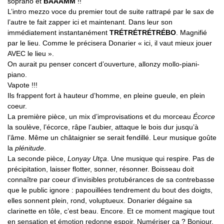
soprano et
BAAAMM
!!
L’intro mezzo voce du premier tout de suite rattrapé par le sax de
l’autre te fait zapper ici et maintenant. Dans leur son
immédiatement instantanément
TRÉTRÉTRÉTRÉBO
. Magnifié
par le lieu. Comme le précisera Donarier « ici, il vaut mieux jouer
AVEC le lieu ».
On aurait pu penser concert d’ouverture, allonzy mollo-piani-
piano.
Vapote !!!
Ils frappent fort à hauteur d’homme, en pleine gueule, en plein
coeur.
La première pièce, un mix d’improvisations et du morceau
Écorce
la soulève, l’écorce, râpe l’aubier, attaque le bois dur jusqu’à
l’âme. Même un châtaignier se serait fendillé. Leur musique goûte
la
plénitude
.
La seconde pièce,
Lonyay Utça
. Une musique qui respire. Pas de
précipitation, laisser flotter, sonner, résonner. Boisseau doit
connaître par coeur d’invisibles protubérances de sa contrebasse
que le public ignore : papouillées tendrement du bout des doigts,
elles sonnent plein, rond, voluptueux. Donarier dégaine sa
clarinette en tôle, c’est beau. Encore. Et ce moment magique tout
en sensation et émotion redonne espoir. Numériser ça ? Bonjour.