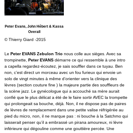
Peter Evans, John Hébert & Kassa
Overall
© Thierry Giard -2015
Le
Peter EVANS Zebulon Trio
nous colle aux sièges. Avec sa
trompinette,
Peter EVANS
démarre ce qui ressemble à une intro
a capella regardez-écoutez, je sais souffler dans ce tuyau. Ben
non, c’est direct un morceau avec un fou furieux qui envoie un
solo de vingt minutes à même d’orienter vers la clinique des
lèvres (section couture fine ) la majeure partie des souffleurs de
la scène jazz. Le gynécologue qui a accouché sa mère aurait
confié que le plus délicat a été de le faire sortir AVEC la trompette
qui prolongeait sa bouche, déjà. Non, il ne dispose pas de paires
de lèvres de remplacement dans une petite valise réfrigérée au
pied du micro, non, il ne marque pas : ni bouche à la Satchmo qui
laisserait penser qu’il a embrassé un pirana amoureux, ni lèvre
inférieure qui dégouline comme une gouttière percée. Une