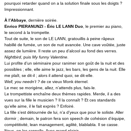
pourquoi retarder quand on a la solution finale sous les doigts ?
Impressionnant.
À l’Abbaye
, dernière soirée.
Enrico PIERANUNZI - Éric LE LANN Duo
, le premier au piano,
le second à la trompette.
Tout de suite, le son de LE LANN, gratouillis à peine râpeux
habillé de fumée, un son de nuit avancée. Une cave voûtée, juste
assez de lumière. Il reste un peu d’alcool au fond des verres.
Nightbird
, puis
My funny Valentine
.
Lui profite d’un séminaire pour ranimer son goût de la nuit et des
possibles ; elle, elle aime le jazz, les bars, les gens de la nuit. Elle
me plaît, se dit-il ; alors il attend quoi, se dit-elle.
Well, you needn’t ?
de ce vieux Monk éternel.
Le mec se morigène, allez, n’attends plus, fais-le.
Le trompettiste enchaîne deux thèmes rapides. Merde, il a des
vues sur la fille le musicien ? Il la connaît ? Et ces standards
qu’elle aime, il le fait exprès ? Enfoiré.
La fille s’est détournée de lui, n’a d’yeux que pour le soliste. Aller
dormir ; demain, le patron fera son speech de cohésion d’équipe,
compétitivité, lean management, agilité, blablabla. Il se casse.
Nous, on les rappelle. Avec grand plaisir.