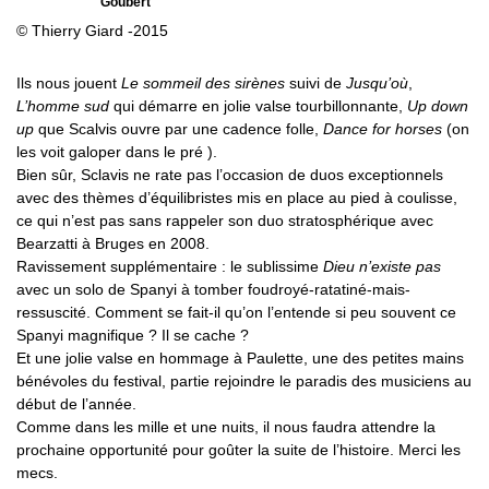
Goubert
© Thierry Giard -2015
Ils nous jouent
Le sommeil des sirènes
suivi de
Jusqu’où
,
L’homme sud
qui démarre en jolie valse tourbillonnante,
Up down
up
que Scalvis ouvre par une cadence folle,
Dance for horses
(on
les voit galoper dans le pré ).
Bien sûr, Sclavis ne rate pas l’occasion de duos exceptionnels
avec des thèmes d’équilibristes mis en place au pied à coulisse,
ce qui n’est pas sans rappeler son duo stratosphérique avec
Bearzatti à Bruges en 2008.
Ravissement supplémentaire : le sublissime
Dieu n’existe pas
avec un solo de Spanyi à tomber foudroyé-ratatiné-mais-
ressuscité. Comment se fait-il qu’on l’entende si peu souvent ce
Spanyi magnifique ? Il se cache ?
Et une jolie valse en hommage à Paulette, une des petites mains
bénévoles du festival, partie rejoindre le paradis des musiciens au
début de l’année.
Comme dans les mille et une nuits, il nous faudra attendre la
prochaine opportunité pour goûter la suite de l’histoire. Merci les
mecs.