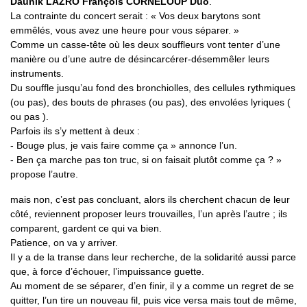
Daunik LAZRO François CORNELOUP Duo
.
La contrainte du concert serait : « Vos deux barytons sont
emmêlés, vous avez une heure pour vous séparer. »
Comme un casse-tête où les deux souffleurs vont tenter d’une
manière ou d’une autre de désincarcérer-désemmêler leurs
instruments.
Du souffle jusqu’au fond des bronchiolles, des cellules rythmiques
(ou pas), des bouts de phrases (ou pas), des envolées lyriques (
ou pas ).
Parfois ils s’y mettent à deux :
- Bouge plus, je vais faire comme ça » annonce l’un.
- Ben ça marche pas ton truc, si on faisait plutôt comme ça ? »
propose l’autre.
mais non, c’est pas concluant, alors ils cherchent chacun de leur
côté, reviennent proposer leurs trouvailles, l’un après l’autre ; ils
comparent, gardent ce qui va bien.
Patience, on va y arriver.
Il y a de la transe dans leur recherche, de la solidarité aussi parce
que, à force d’échouer, l’impuissance guette.
Au moment de se séparer, d’en finir, il y a comme un regret de se
quitter, l’un tire un nouveau fil, puis vice versa mais tout de même,