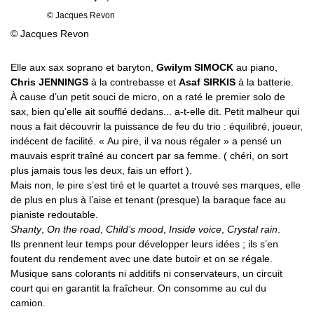
© Jacques Revon
© Jacques Revon
Elle aux sax soprano et baryton,
Gwilym SIMOCK
au piano,
Chris JENNINGS
à la contrebasse et
Asaf SIRKIS
à la batterie.
À cause d’un petit souci de micro, on a raté le premier solo de
sax, bien qu’elle ait soufflé dedans... a-t-elle dit. Petit malheur qui
nous a fait découvrir la puissance de feu du trio : équilibré, joueur,
indécent de facilité. « Au pire, il va nous régaler » a pensé un
mauvais esprit traîné au concert par sa femme. ( chéri, on sort
plus jamais tous les deux, fais un effort ).
Mais non, le pire s’est tiré et le quartet a trouvé ses marques, elle
de plus en plus à l’aise et tenant (presque) la baraque face au
pianiste redoutable.
Shanty
,
On the road
,
Child’s mood
,
Inside voice
,
Crystal rain
.
Ils prennent leur temps pour développer leurs idées ; ils s’en
foutent du rendement avec une date butoir et on se régale.
Musique sans colorants ni additifs ni conservateurs, un circuit
court qui en garantit la fraîcheur. On consomme au cul du
camion.