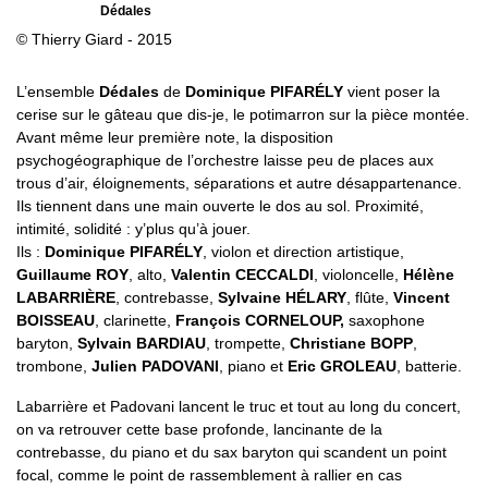
Dédales
© Thierry Giard - 2015
L’ensemble
Dédales
de
Dominique PIFARÉLY
vient poser la
cerise sur le gâteau que dis-je, le potimarron sur la pièce montée.
Avant même leur première note, la disposition
psychogéographique de l’orchestre laisse peu de places aux
trous d’air, éloignements, séparations et autre désappartenance.
Ils tiennent dans une main ouverte le dos au sol. Proximité,
intimité, solidité : y’plus qu’à jouer.
Ils :
Dominique PIFARÉLY
, violon et direction artistique,
Guillaume ROY
, alto,
Valentin CECCALDI
, violoncelle,
Hélène
LABARRIÈRE
, contrebasse,
Sylvaine HÉLARY
, flûte,
Vincent
BOISSEAU
, clarinette,
François CORNELOUP,
saxophone
baryton,
Sylvain BARDIAU
, trompette,
Christiane BOPP
,
trombone,
Julien PADOVANI
, piano et
Eric GROLEAU
, batterie.
Labarrière et Padovani lancent le truc et tout au long du concert,
on va retrouver cette base profonde, lancinante de la
contrebasse, du piano et du sax baryton qui scandent un point
focal, comme le point de rassemblement à rallier en cas