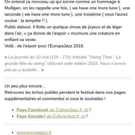
On entend ce morceau up qui sonne comme un hommage à
Mulligan, on les rappelle une fois, ( we have one more tune ), une
seconde ( we have one more tune ), une troisième ( vous l’aurez
voulue :
la tempête
!! ).
Public debout. Il flotte un quelque chose de joyeux et de léger
dans l’air, « ça donne de l’espoir » murmure une créature en
enfilant sa veste.
Voilà : de l’espoir pour l’EuropaJazz 2016.
La journée du 10 mai (11h - 17h) intitulée "Swing Time - La
grande fête du swing" clôturait cette édition 2015. Nous n’avons
pas pu y assister...
Un peu plus encore...
Retrouvez les échos publiés pendant le festival dans nos pages
supplémentaires et commentez si vous le souhaitez !
Page Facebook
de CultureJazz.fr, ici
!
Page Google+
de CultureJazz.fr, ici
!
www.europajazz.fr