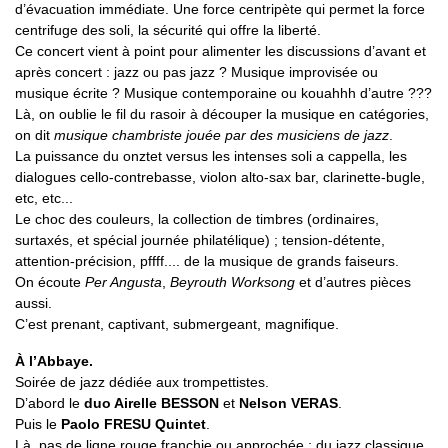
d’évacuation immédiate. Une force centripète qui permet la force
centrifuge des soli, la sécurité qui offre la liberté.
Ce concert vient à point pour alimenter les discussions d’avant et
après concert : jazz ou pas jazz ? Musique improvisée ou
musique écrite ? Musique contemporaine ou kouahhh d’autre ???
Là, on oublie le fil du rasoir à découper la musique en catégories,
on dit
musique chambriste jouée par des musiciens de jazz
.
La puissance du onztet versus les intenses soli a cappella, les
dialogues cello-contrebasse, violon alto-sax bar, clarinette-bugle,
etc, etc...
Le choc des couleurs, la collection de timbres (ordinaires,
surtaxés, et spécial journée philatélique) ; tension-détente,
attention-précision, pffff.... de la musique de grands faiseurs.
On écoute
Per Angusta
,
Beyrouth Worksong
et d’autres pièces
aussi.
C’est prenant, captivant, submergeant, magnifique.
À l’Abbaye.
Soirée de jazz dédiée aux trompettistes.
D’abord le
duo Airelle BESSON
et
Nelson VERAS
.
Puis le
Paolo FRESU Quintet
.
Là, pas de ligne rouge franchie ou approchée ; du jazz classique,