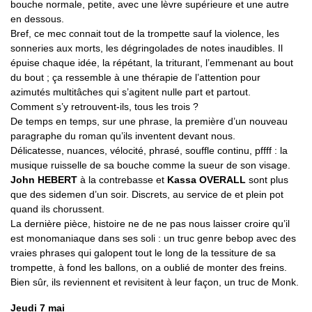
bouche normale, petite, avec une lèvre supérieure et une autre
en dessous.
Bref, ce mec connait tout de la trompette sauf la violence, les
sonneries aux morts, les dégringolades de notes inaudibles. Il
épuise chaque idée, la répétant, la triturant, l’emmenant au bout
du bout ; ça ressemble à une thérapie de l’attention pour
azimutés multitâches qui s’agitent nulle part et partout.
Comment s’y retrouvent-ils, tous les trois ?
De temps en temps, sur une phrase, la première d’un nouveau
paragraphe du roman qu’ils inventent devant nous.
Délicatesse, nuances, vélocité, phrasé, souffle continu, pffff : la
musique ruisselle de sa bouche comme la sueur de son visage.
John HEBERT
à la contrebasse et
Kassa OVERALL
sont plus
que des sidemen d’un soir. Discrets, au service de et plein pot
quand ils chorussent.
La dernière pièce, histoire ne de ne pas nous laisser croire qu’il
est monomaniaque dans ses soli : un truc genre bebop avec des
vraies phrases qui galopent tout le long de la tessiture de sa
trompette, à fond les ballons, on a oublié de monter des freins.
Bien sûr, ils reviennent et revisitent à leur façon, un truc de Monk.
Jeudi 7 mai