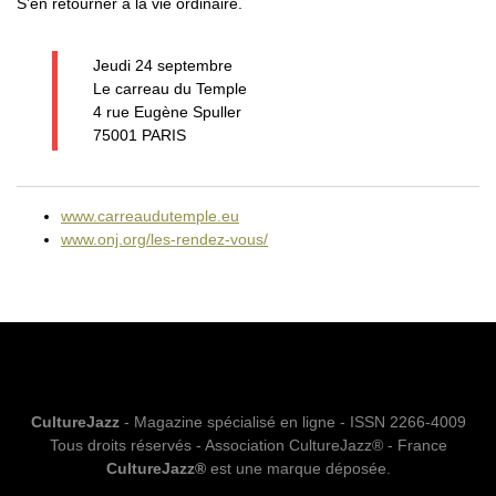
S’en retourner à la vie ordinaire.
Jeudi 24 septembre
Le carreau du Temple
4 rue Eugène Spuller
75001 PARIS
www.carreaudutemple.eu
www.onj.org/les-rendez-vous/
CultureJazz
- Magazine spécialisé en ligne - ISSN 2266-4009
Tous droits réservés - Association CultureJazz® - France
CultureJazz®
est une marque déposée.