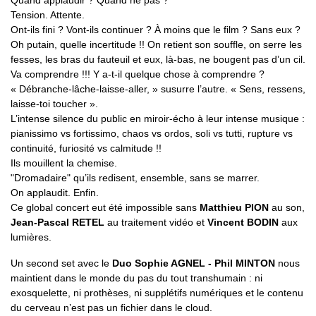
Quand applaudir ? Quand ne pas ?
Tension. Attente.
Ont-ils fini ? Vont-ils continuer ? À moins que le film ? Sans eux ?
Oh putain, quelle incertitude !! On retient son souffle, on serre les
fesses, les bras du fauteuil et eux, là-bas, ne bougent pas d’un cil.
Va comprendre !!! Y a-t-il quelque chose à comprendre ?
« Débranche-lâche-laisse-aller, » susurre l’autre. « Sens, ressens,
laisse-toi toucher ».
L’intense silence du public en miroir-écho à leur intense musique :
pianissimo vs fortissimo, chaos vs ordos, soli vs tutti, rupture vs
continuité, furiosité vs calmitude !!
Ils mouillent la chemise.
"Dromadaire" qu’ils redisent, ensemble, sans se marrer.
On applaudit. Enfin.
Ce global concert eut été impossible sans
Matthieu PION
au son,
Jean-Pascal RETEL
au traitement vidéo et
Vincent BODIN
aux
lumières.
Un second set avec le
Duo Sophie AGNEL - Phil MINTON
nous
maintient dans le monde du pas du tout transhumain : ni
exosquelette, ni prothèses, ni supplétifs numériques et le contenu
du cerveau n’est pas un fichier dans le cloud.