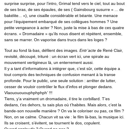
surprise surprise, pour l’intro, Grimal tend vers le ciel, tout au bout
de ses bras, de ses épaules, de ses ( Gainsbourg susurre « ... de
bakélite... »), une cisaille considérable et béante. Une menace
pour l’équipement embarqué de ses collègues hommes ? Une
petite vengeance à acter ? Non, juste la mise à bas de ces quatre
écrans. « Dromadaire » qu’ils nous disent et répètent, ensemble,
sans se marrer. On vaporise dans trucs dans les loges ?
Tout au fond là-bas, défilent des images.
Entr’acte
de René Clair,
revisité, découpé, trituré : un écran vert ici, une spirale au
mouvement vertigineux là, un enterrement aussi.
Il y a tant d’informations à intégrer que, c’est sûr, cette équipe a
tout compris des techniques de confusion menant à la transe
profonde. Pour le public, une seule solution : arrêter de lutter,
cesser de vouloir contrôler le flux d’infos et plonger dedans.
Vlaououououphphphph’ !!!
Tiens, y’a vraiment un dromadaire, il tire le corbillard. T’es
dedans, t’es dehors, tu sais plus où t’habites. Mais alors, c’est la
bande-son nouvelle manière ? On va le coloriser ou pas, ce film ?
Non, on se calme. Chacun vit sa vie : le film là-bas, la musique ici.
Ils se croisent, s’évitent, se tournent le dos, copulent.