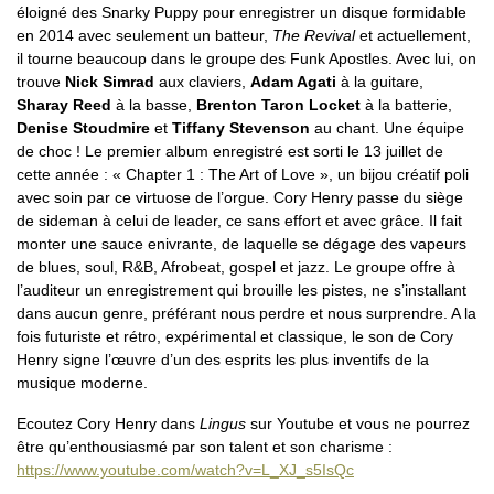
éloigné des Snarky Puppy pour enregistrer un disque formidable
en 2014 avec seulement un batteur,
The Revival
et actuellement,
il tourne beaucoup dans le groupe des Funk Apostles. Avec lui, on
trouve
Nick Simrad
aux claviers,
Adam Agati
à la guitare,
Sharay Reed
à la basse,
Brenton Taron Locket
à la batterie,
Denise Stoudmire
et
Tiffany Stevenson
au chant. Une équipe
de choc ! Le premier album enregistré est sorti le 13 juillet de
cette année : « Chapter 1 : The Art of Love », un bijou créatif poli
avec soin par ce virtuose de l’orgue. Cory Henry passe du siège
de sideman à celui de leader, ce sans effort et avec grâce. Il fait
monter une sauce enivrante, de laquelle se dégage des vapeurs
de blues, soul, R&B, Afrobeat, gospel et jazz. Le groupe offre à
l’auditeur un enregistrement qui brouille les pistes, ne s’installant
dans aucun genre, préférant nous perdre et nous surprendre. A la
fois futuriste et rétro, expérimental et classique, le son de Cory
Henry signe l’œuvre d’un des esprits les plus inventifs de la
musique moderne.
Ecoutez Cory Henry dans
Lingus
sur Youtube et vous ne pourrez
être qu’enthousiasmé par son talent et son charisme :
https://www.youtube.com/watch?v=L_XJ_s5IsQc