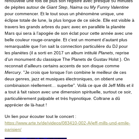
renouvelle une fois de plus son registre avec presque 50 minutes
de pépites autour de
Giant Step
,
Naima
ou
My Funny Valentine
pour commencer. Et le tout sous un phénomène unique, une
éclipse totale de lune, la plus longue de ce siècle. Elle est visible à
travers les grands arbres du parc avec en parallèle la planète
Mars qui sera à l’apogée de son éclat pour cette année avec une
belle couleur rouge-orangée. Et c’est un moment d’autant plus
remarquable que l’on sait la connection particulière du DJ pour
les planètes (il a sorti en 2017 un album intitulé
Planets
, reprise
d’un monument du classique The Planets de Gustav Holst ). On
reconnait d’ailleurs certains accents de son disque comme
Mercury
. "Je crois que lorsque l’on combine le meilleur de ces
deux genres, jazz et musiques électroniques, on obtient une
combinaison réellement… superbe". Voilà ce que dit Jeff Mills et il
a tout à fait raison avec une dimension spirituelle, surtout ce soir,
particulièrement palpable et très hypnotique. Coltrane a dû
apprécier de là-haut !
Un lien pour écouter tout le concert :
https://www.arte.tv/de/videos/083410-002-A/jeff-mills-und-emile-
parisien/