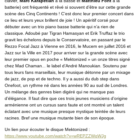
clavier,
Marc Karapetian
à la basse et
Matthieu Font
à la
batterie) ont fréquenté et rêvé si souvent d’être sur cette grande
scène des Cinq Continents ! C’est donc leur premier concert dans
ce lieu et leurs yeux brillent de joie ! Un apéritif corsé pour
débuter avec un trio piano basse batterie qui n’a rien de
classique. Adoubé par Tigran Hamasyan et Erik Truffaz le trio
gravit les échelons depuis le Conservatoire, en passant par le
Rezzo Focal Jazz à Vienne en 2016, le Mucem en juillet 2016 et
Jazz sur la Ville en 2017 pour arriver sur la grande scène avec
leur premier opus en poche « Mektonized » un onze titres signé
chez Mad Chaman... le label d’André Manoukian. Soutenu par
tous leurs fans marseillais, leur musique détonne par un mixage
de jazz, de pop et de techno. Il y a aussi du dub step dans
Onefoot, un rythme né dans les années 90 au sud de Londres.
Un mélange des genres bien digéré qui ne manque pas
d’élégance. Il faut dire que ces trois jeunes musiciens d’origine
arménienne ont un cursus sans faute et ont montré un talent
éclatant avec une musique presque mystique teintée de leurs
racines. Bref une musique mutante bien de son époque.
Un lien pour écouter le disque Mektonized :
https://www.youtube.com/watch?v=wREPZZWqWJg