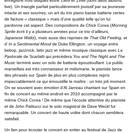
enregistré trois disques entre 1989 et 1996 (dont deux albums
live). Un triangle parfait particulièrement jouissif par sa jeunesse
intacte et ses sourires, un art du trio piano basse batterie certes
de facture « classique » mais d’une qualité telle qu’on lui
pardonne cet aspect. Des compositions de Chick Corea (
Morning
Sprite
écrit il y a plusieurs années pour ce trio d’ailleurs,
Japanese Waltz
), mais aussi des reprises de
That Old Feeling
, et
d’
In a Sentimental Mood
de Duke Ellington, un voyage entre
bebop, jazzrock, latin jazz et même musique classique avec
La
Pastorale
de Scarlatti qui précédera.
You and The Night and The
Music
terminé avec un solo de batterie époustouflant. Le public
marseillais est très connaisseur et mélomane, le pianiste lance
des phrasés sur
Spain
de plus en plus complexes repris
impeccablement ce qui émoustille le maître : un très joli moment.
On se souvient avec émotion d’Al Jarreau chantant sur Spain en
fin de concert au même endroit en 2010 accompagné par le
même Chick Corea ! De même que l’écoute attentive du pianiste
et de John Patitucci sur le solo magistral de Dave Weckl fut
remarquable. Un concert de haute volée dont chacun semblera
satisfait.
Un lien pour écouter le concert en entier au festival de Jazz de