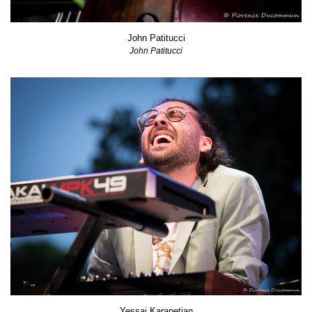
John Patitucci
John Patitucci
Yessai Karapetian