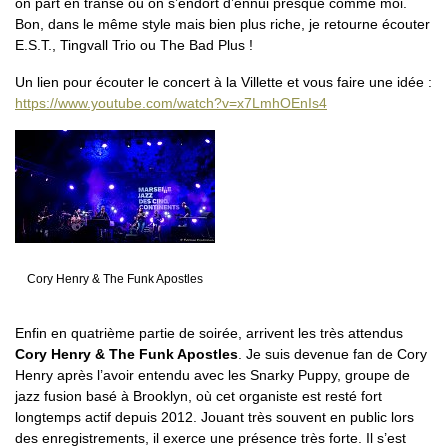
on part en transe où on s’endort d’ennui presque comme moi.
Bon, dans le même style mais bien plus riche, je retourne écouter
E.S.T., Tingvall Trio ou The Bad Plus !
Un lien pour écouter le concert à la Villette et vous faire une idée :
https://www.youtube.com/watch?v=x7LmhOEnIs4
Cory Henry & The Funk Apostles
Enfin en quatrième partie de soirée, arrivent les très attendus
Cory Henry & The Funk Apostles
. Je suis devenue fan de Cory
Henry après l’avoir entendu avec les Snarky Puppy, groupe de
jazz fusion basé à Brooklyn, où cet organiste est resté fort
longtemps actif depuis 2012. Jouant très souvent en public lors
des enregistrements, il exerce une présence très forte. Il s’est