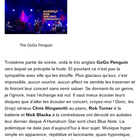
The GoGo Penguin
Troisième partie de soirée, voilà le trio anglais
GoGo Penguin
vers lequel se précipite la foule. Et pourtant ce n’est pas la
sympathie avec elle qui les étouffe. Plus glaciaux qu’eux, c’est
impossible, aucun sourire, aucun affect ne semble les traverser et
ils finiront leur concert sans venir saluer. Se donnent-ils un genre,
je l’ignore, mais l’échange est nul. Il vaut mieux écouter leurs
disques que d’aller les écouter en concert, croyez-moi ! Donc, les
(trop) sérieux
Chris Illingworth
au piano,
Rob Turner
à la
batterie et
Nick Blacka
à la contrebasse ont déroulé en autistes
leur dernier disque
A Humdrum Star
sorti chez Blue Note. La
polémique ne date pas d’aujourd’hui à leur sujet. Musique hyper
simple en apparence, répétitive et lancinante, quasi hypnotique,