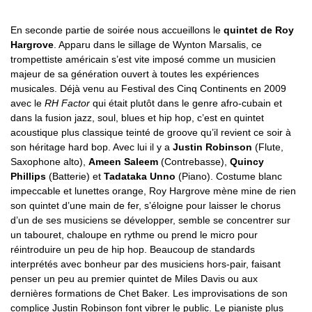
En seconde partie de soirée nous accueillons le
quintet de Roy
Hargrove
. Apparu dans le sillage de Wynton Marsalis, ce
trompettiste américain s’est vite imposé comme un musicien
majeur de sa génération ouvert à toutes les expériences
musicales. Déjà venu au Festival des Cinq Continents en 2009
avec le
RH Factor
qui était plutôt dans le genre afro-cubain et
dans la fusion jazz, soul, blues et hip hop, c’est en quintet
acoustique plus classique teinté de groove qu’il revient ce soir à
son héritage hard bop. Avec lui il y a
Justin Robinson
(Flute,
Saxophone alto),
Ameen Saleem
(Contrebasse),
Quincy
Phillips
(Batterie) et
Tadataka Unno
(Piano). Costume blanc
impeccable et lunettes orange, Roy Hargrove mène mine de rien
son quintet d’une main de fer, s’éloigne pour laisser le chorus
d’un de ses musiciens se développer, semble se concentrer sur
un tabouret, chaloupe en rythme ou prend le micro pour
réintroduire un peu de hip hop. Beaucoup de standards
interprétés avec bonheur par des musiciens hors-pair, faisant
penser un peu au premier quintet de Miles Davis ou aux
dernières formations de Chet Baker. Les improvisations de son
complice Justin Robinson font vibrer le public. Le pianiste plus