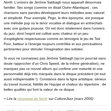
North
. L’univers de Jérôme Sabbagh nous apparaît désormais
familier. Ses
songs
(comme on disait Outre-Atlantique) , ces
chansons sans paroles développent leurs mélodies avec naturel
et simplicité. Pour exemple,
Pogo
, le titre éponyme, est presque
une mélodie pop où le ténor vocalise et dialogue en entrechats
avec une guitare joueuse. On est donc totalement dans l’univers
du jazz, dont l’esprit est cultivé avec chaleur et un peu
d’espièglerie respectueuse comme en témoigne le jeu de Ted
Poor, batteur à l’énergie toujours contrôlée et aux ponctuations
pertinentes pour stimuler l’imagination des solistes.
Si vous ne connaissez pas Jérôme Sabbagh (qu’on pourrait sans
doute rapprocher d’un Chris Speed, de la même génération), ne
manquez pas ce nouvel album qui confime une maturité et une
personnalité déjà très marquée dans le disque précédent (et tout
aussi indispensable !). Constance dans la ligne artistique, sérieux
du travail musical, fidélité de l’équipe et chaleur du répertoire : de
belles qualités qui font la valeur de ce disque.
>
Lire la
chronique de North
sur CultureJazz (mars 2005)