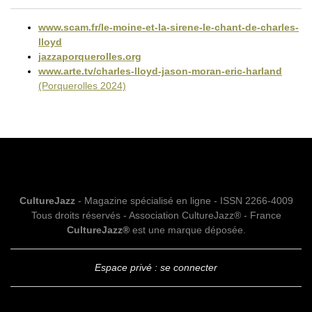
www.scam.fr/le-moine-et-la-sirene-le-chant-de-charles-
lloyd
jazzaporquerolles.org
www.arte.tv/charles-lloyd-jason-moran-eric-harland
(Porquerolles 2024)
CultureJazz
- Magazine spécialisé en ligne - ISSN 2266-4009
Tous droits réservés - Association CultureJazz® - France
CultureJazz®
est une marque déposée.
Espace privé : se connecter