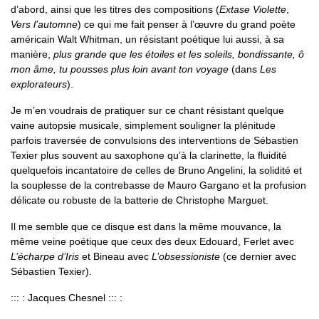
d’abord, ainsi que les titres des compositions (
Extase Violette
,
Vers l’automne
) ce qui me fait penser à l’œuvre du grand poète
américain Walt Whitman, un résistant poétique lui aussi, à sa
manière,
plus grande que les étoiles et les soleils, bondissante, ô
mon âme, tu pousses plus loin avant ton voyage
(dans
Les
explorateurs
).
Je m’en voudrais de pratiquer sur ce chant résistant quelque
vaine autopsie musicale, simplement souligner la plénitude
parfois traversée de convulsions des interventions de Sébastien
Texier plus souvent au saxophone qu’à la clarinette, la fluidité
quelquefois incantatoire de celles de Bruno Angelini, la solidité et
la souplesse de la contrebasse de Mauro Gargano et la profusion
délicate ou robuste de la batterie de Christophe Marguet.
Il me semble que ce disque est dans la même mouvance, la
même veine poétique que ceux des deux Edouard, Ferlet avec
L’écharpe d’Iris
et Bineau avec
L’obsessioniste
(ce dernier avec
Sébastien Texier).
::: : Jacques Chesnel ::: :