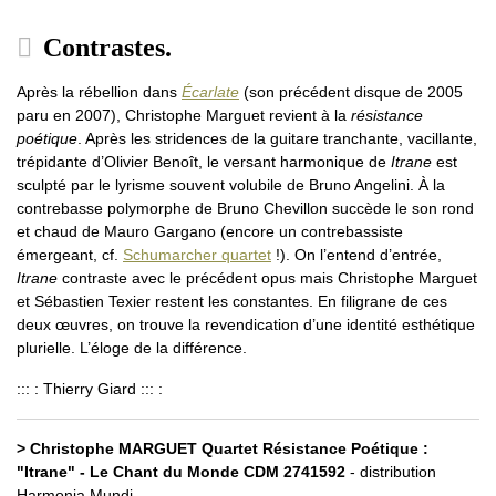
Contrastes.
Après la rébellion dans
Écarlate
(son précédent disque de 2005
paru en 2007), Christophe Marguet revient à la
résistance
poétique
. Après les stridences de la guitare tranchante, vacillante,
trépidante d’Olivier Benoît, le versant harmonique de
Itrane
est
sculpté par le lyrisme souvent volubile de Bruno Angelini. À la
contrebasse polymorphe de Bruno Chevillon succède le son rond
et chaud de Mauro Gargano (encore un contrebassiste
émergeant, cf.
Schumarcher quartet
!). On l’entend d’entrée,
Itrane
contraste avec le précédent opus mais Christophe Marguet
et Sébastien Texier restent les constantes. En filigrane de ces
deux œuvres, on trouve la revendication d’une identité esthétique
plurielle. L’éloge de la différence.
::: : Thierry Giard ::: :
> Christophe MARGUET Quartet Résistance Poétique :
"Itrane" - Le Chant du Monde CDM 2741592
- distribution
Harmonia Mundi.