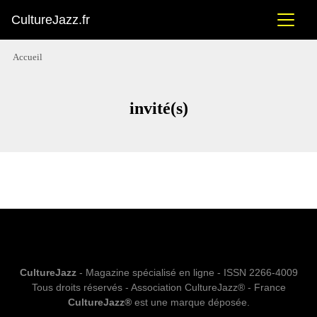
CultureJazz.fr
Accueil
invité(s)
CultureJazz
- Magazine spécialisé en ligne - ISSN 2266-4009
Tous droits réservés - Association CultureJazz® - France
CultureJazz®
est une marque déposée.