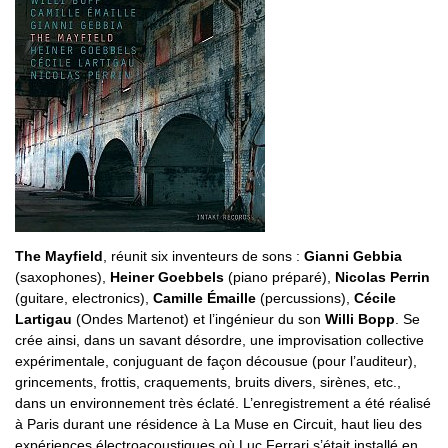
The Mayfield
, réunit six inventeurs de sons :
Gianni Gebbia
(saxophones),
Heiner Goebbels
(piano préparé),
Nicolas Perrin
(guitare, electronics),
Camille Émaille
(percussions),
Cécile
Lartigau
(Ondes Martenot) et l’ingénieur du son
Willi Bopp
. Se
crée ainsi, dans un savant désordre, une improvisation collective
expérimentale, conjuguant de façon décousue (pour l’auditeur),
grincements, frottis, craquements, bruits divers, sirènes, etc.,
dans un environnement très éclaté. L’enregistrement a été réalisé
à Paris durant une résidence à La Muse en Circuit, haut lieu des
expériences électroacoustiques où Luc Ferrari s’était installé en