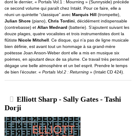
dont le dernier, « Portals Vol.1 : Mourning » (Sunnyside) précède
ce second volume qui paraît chez Intakt. Pour ce faire, elle a
réuni un quintette “classique” avec
Marquis Hill
(trompette),
Julian Shore
(piano),
Chris Tordini
, décidément indispensable
(contrebasse) et
Allan Mednard
(batterie). S’ajoutent suivant les
douze plages, quatre vocalistes et trois instrumentistes dont la
flûtiste
Nicole Mitchell
. Ce disque, qui n’a pas de ligne musicale
bien définie, est avant tout un hommage à sa grand-mère
poétesse Joan Anson-Weber dont elle a mis en musique six
poèmes, en ajoutant deux de sa plume. Ce travail très personnel
dégage une belle atmosphère et un bel esprit. Prendre le temps
de bien l’écouter. «
Portals Vol.2 : Returning
» (Intakt CD 424).
Elliott Sharp - Sally Gates - Tashi
Dorji