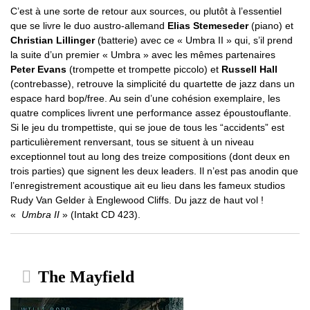
C’est à une sorte de retour aux sources, ou plutôt à l’essentiel
que se livre le duo austro-allemand
Elias Stemeseder
(piano) et
Christian Lillinger
(batterie) avec ce « Umbra II » qui, s’il prend
la suite d’un premier « Umbra » avec les mêmes partenaires
Peter Evans
(trompette et trompette piccolo) et
Russell Hall
(contrebasse), retrouve la simplicité du quartette de jazz dans un
espace hard bop/free. Au sein d’une cohésion exemplaire, les
quatre complices livrent une performance assez époustouflante.
Si le jeu du trompettiste, qui se joue de tous les “accidents” est
particulièrement renversant, tous se situent à un niveau
exceptionnel tout au long des treize compositions (dont deux en
trois parties) que signent les deux leaders. Il n’est pas anodin que
l’enregistrement acoustique ait eu lieu dans les fameux studios
Rudy Van Gelder à Englewood Cliffs. Du jazz de haut vol !
«
Umbra II
» (Intakt CD 423).
The Mayfield