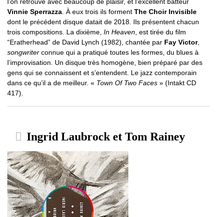
l’on retrouve avec beaucoup de plaisir, et l’excellent batteur
Vinnie Sperrazza
. À eux trois ils forment
The Choir Invisible
dont le précédent disque datait de 2018. Ils présentent chacun
trois compositions. La dixième,
In Heaven
, est tirée du film
“Eratherhead” de David Lynch (1982), chantée par
Fay Victor
,
songwriter
connue qui a pratiqué toutes les formes, du blues à
l’improvisation. Un disque très homogène, bien préparé par des
gens qui se connaissent et s’entendent. Le jazz contemporain
dans ce qu’il a de meilleur. «
Town Of Two Faces
» (Intakt CD
417).
Ingrid Laubrock et Tom Rainey