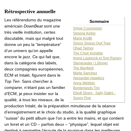
Rétrospective annuelle
Les référendums du magazine
Sommaire
américain
DownBeat
sont une
Sylvie Courvoisier
très vieille institution, certes
Simone Keller
discutable, mais qui malgré tout
Marie Krüttli
Simon Spiess Quit Tree
donne un peu la “température”
Ohad Talmor
d’un univers qu’on appelle
The Choir Invisible
encore le jazz. Ce qui fait que,
Ingrid Laubrock et Tom Rainey
dans la catégorie des labels,
Stemeseder / Lillinger
The Mayfield
deux compagnies européennes,
Marta Sanchez
ECM et Intakt, figurent dans le
Alexander Hawkins
Top Ten
. Sans chercher à
Anna Webber
comparer, n’étant pas un familier
Borderlands Trio
Elliott Sharp - Sally Gates -
d’ECM, je peux insister sur la
Sunny Five
qualité, à tous les niveaux, de la
production Intakt, de la préparation minutieuse de la séance
d’enregistrement et le choix du studio, à la qualité graphique
“suisse” du petit album que l’on a entre les mains, et qui contient
un livret et un CD – parfois deux – “physique”, lequel objet est
destiné à permettre l’écoute de la musique dans les meilleures