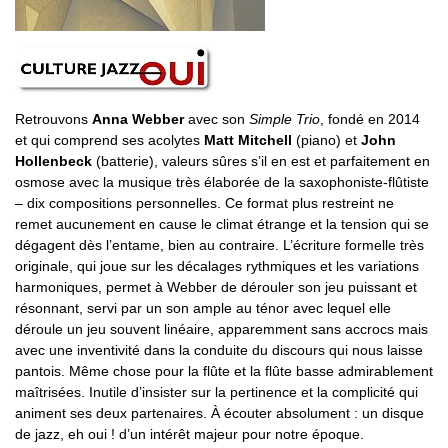
Retrouvons
Anna Webber
avec son
Simple Trio
, fondé en 2014
et qui comprend ses acolytes
Matt Mitchell
(piano) et
John
Hollenbeck
(batterie), valeurs sûres s’il en est et parfaitement en
osmose avec la musique très élaborée de la saxophoniste-flûtiste
– dix compositions personnelles. Ce format plus restreint ne
remet aucunement en cause le climat étrange et la tension qui se
dégagent dès l’entame, bien au contraire. L’écriture formelle très
originale, qui joue sur les décalages rythmiques et les variations
harmoniques, permet à Webber de dérouler son jeu puissant et
résonnant, servi par un son ample au ténor avec lequel elle
déroule un jeu souvent linéaire, apparemment sans accrocs mais
avec une inventivité dans la conduite du discours qui nous laisse
pantois. Même chose pour la flûte et la flûte basse admirablement
maîtrisées. Inutile d’insister sur la pertinence et la complicité qui
animent ses deux partenaires. À écouter absolument : un disque
de jazz, eh oui ! d’un intérêt majeur pour notre époque.