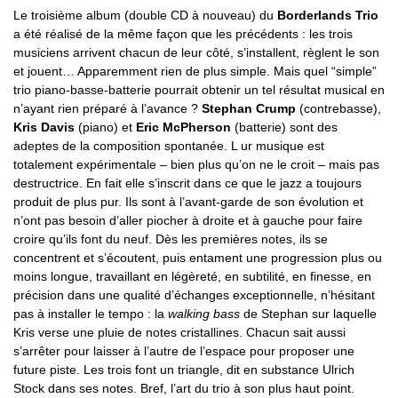
Le troisième album (double CD à nouveau) du
Borderlands Trio
a été réalisé de la même façon que les précédents : les trois
musiciens arrivent chacun de leur côté, s’installent, règlent le son
et jouent… Apparemment rien de plus simple. Mais quel “simple”
trio piano-basse-batterie pourrait obtenir un tel résultat musical en
n’ayant rien préparé à l’avance ?
Stephan Crump
(contrebasse),
Kris Davis
(piano) et
Eric McPherson
(batterie) sont des
adeptes de la composition spontanée. L ur musique est
totalement expérimentale – bien plus qu’on ne le croit – mais pas
destructrice. En fait elle s’inscrit dans ce que le jazz a toujours
produit de plus pur. Ils sont à l’avant-garde de son évolution et
n’ont pas besoin d’aller piocher à droite et à gauche pour faire
croire qu’ils font du neuf. Dès les premières notes, ils se
concentrent et s’écoutent, puis entament une progression plus ou
moins longue, travaillant en légèreté, en subtilité, en finesse, en
précision dans une qualité d’échanges exceptionnelle, n’hésitant
pas à installer le tempo : la
walking bass
de Stephan sur laquelle
Kris verse une pluie de notes cristallines. Chacun sait aussi
s’arrêter pour laisser à l’autre de l’espace pour proposer une
future piste. Les trois font un triangle, dit en substance Ulrich
Stock dans ses notes. Bref, l’art du trio à son plus haut point.