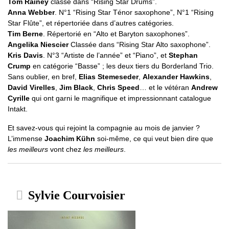
Tom Rainey
classé dans “Rising Star Drums”.
Anna Webber
. N°1 “Rising Star Ténor saxophone”, N°1 “Rising
Star Flûte”, et répertoriée dans d’autres catégories.
Tim Berne
. Répertorié en “Alto et Baryton saxophones”.
Angelika Niescier
Classée dans “Rising Star Alto saxophone”.
Kris Davis
. N°3 “Artiste de l’année” et “Piano”, et
Stephan
Crump
en catégorie “Basse” ; les deux tiers du Borderland Trio.
Sans oublier, en bref,
Elias Stemeseder
,
Alexander Hawkins
,
David Virelles
,
Jim Black
,
Chris Speed
… et le vétéran
Andrew
Cyrille
qui ont garni le magnifique et impressionnant catalogue
Intakt.
Et savez-vous qui rejoint la compagnie au mois de janvier ?
L’immense
Joachim Kühn
soi-même, ce qui veut bien dire que
les meilleurs
vont chez
les meilleurs
.
Sylvie Courvoisier