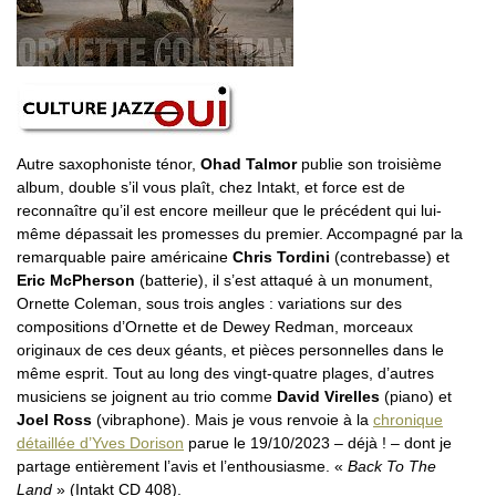
Autre saxophoniste ténor,
Ohad Talmor
publie son troisième
album, double s’il vous plaît, chez Intakt, et force est de
reconnaître qu’il est encore meilleur que le précédent qui lui-
même dépassait les promesses du premier. Accompagné par la
remarquable paire américaine
Chris Tordini
(contrebasse) et
Eric McPherson
(batterie), il s’est attaqué à un monument,
Ornette Coleman, sous trois angles : variations sur des
compositions d’Ornette et de Dewey Redman, morceaux
originaux de ces deux géants, et pièces personnelles dans le
même esprit. Tout au long des vingt-quatre plages, d’autres
musiciens se joignent au trio comme
David Virelles
(piano) et
Joel Ross
(vibraphone). Mais je vous renvoie à la
chronique
détaillée d’Yves Dorison
parue le 19/10/2023 – déjà ! – dont je
partage entièrement l’avis et l’enthousiasme. «
Back To The
Land
» (Intakt CD 408).