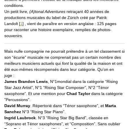
conditions.
Un petit livre,
(A)tonal Adventures
retraçant 40 années de
productions musicales du label de Zürich créé par Patrik
Landolt
[
1
]
, vient de paraître en version anglaise : 125 pages
pour raconter une histoire exemplaire, remplies de photos-
souvenirs.
Mais nulle compagnie ne pourrait prétendre à un tel classement si
son “écurie” musicale ne comprenait pas un certain nombre des
meilleurs musiciens actuels qui
font
la qualité de la maison et ont
été eux-mêmes récompensés dans leur catégorie. Qu’on en
juge :
James Brandon Lewis
, N°1mondial dans la catégorie “Rising
Star Jazz Artist”, N°1 “Rising Star Composer”, N°2 “Ténor
saxophone”. Et une mention pour
Chad Taylor
dans la catégorie
"Percussions".
David Murray
. Répertorié dans “Ténor saxophone”, et
Marta
Sanchez
N°3 “Rising Star Piano”.
Ingrid Laubrock
. N°3 “Rising Star Big Band”, classée en
“Soprano et Ténor saxophones”, et “Composition”. Sans oublier