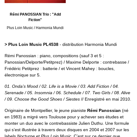
Rémi PANOSSIAN Trio : "Add
Fiction"
Plus Loin Music / Harmonia Mundi
> Plus Loin Music PL4538
- distribution Harmonia Mundi
Rémi Panossian : piano, compositions (sauf 3 et 5 :
Panossian/Delporte/Petitprez) / Maxime Delporte : contrebasse /
Frédéric Petitprez : batterie / et Vincent Mahey : boucles,
électronique sur 5.
01. Onda’s Mood / 02. Life is a Movie / 03. Add Fiction / 04.
Serenade / 05. Insomnia / 06. Schedule / 07. Two Girls / 08. Alive
/ 09. Choose the Good Shoes / Siestes
// Enregistré en mai 2010.
Originaire de Montpellier, le jeune pianiste
Rémi Panossian
(né
en 1983) a migré vers Toulouse pour y achever ses études et
monter un duo avec le contrebassiste Julien Duthu. Une formule
qui s’est illustrée à travers deux disques en 2004 et 2007 sur les
labels
Nocturne
et
Plus Loin Music
. C’est sur ce dernier que