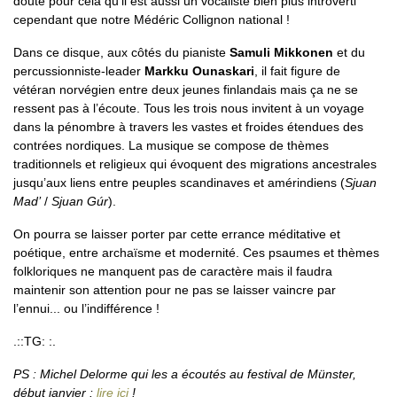
doute pour cela qu’il est aussi un vocaliste bien plus introverti
cependant que notre Médéric Collignon national !
Dans ce disque, aux côtés du pianiste
Samuli Mikkonen
et du
percussionniste-leader
Markku Ounaskari
, il fait figure de
vétéran norvégien entre deux jeunes finlandais mais ça ne se
ressent pas à l’écoute. Tous les trois nous invitent à un voyage
dans la pénombre à travers les vastes et froides étendues des
contrées nordiques. La musique se compose de thèmes
traditionnels et religieux qui évoquent des migrations ancestrales
jusqu’aux liens entre peuples scandinaves et amérindiens (
Sjuan
Mad’
/
Sjuan Gúr
).
On pourra se laisser porter par cette errance méditative et
poétique, entre archaïsme et modernité. Ces psaumes et thèmes
folkloriques ne manquent pas de caractère mais il faudra
maintenir son attention pour ne pas se laisser vaincre par
l’ennui... ou l’indifférence !
.::TG: :.
PS : Michel Delorme qui les a écoutés au festival de Münster,
début janvier :
lire ici
!