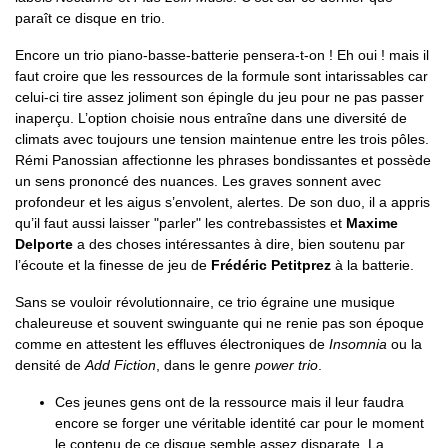
paraît ce disque en trio.
Encore un trio piano-basse-batterie pensera-t-on ! Eh oui ! mais il
faut croire que les ressources de la formule sont intarissables car
celui-ci tire assez joliment son épingle du jeu pour ne pas passer
inaperçu. L’option choisie nous entraîne dans une diversité de
climats avec toujours une tension maintenue entre les trois pôles.
Rémi Panossian affectionne les phrases bondissantes et possède
un sens prononcé des nuances. Les graves sonnent avec
profondeur et les aigus s’envolent, alertes. De son duo, il a appris
qu’il faut aussi laisser "parler" les contrebassistes et
Maxime
Delporte
a des choses intéressantes à dire, bien soutenu par
l’écoute et la finesse de jeu de
Frédéric Petitprez
à la batterie.
Sans se vouloir révolutionnaire, ce trio égraine une musique
chaleureuse et souvent swinguante qui ne renie pas son époque
comme en attestent les effluves électroniques de
Insomnia
ou la
densité de
Add Fiction
, dans le genre
power trio
.
Ces jeunes gens ont de la ressource mais il leur faudra
encore se forger une véritable identité car pour le moment
le contenu de ce disque semble assez disparate. La