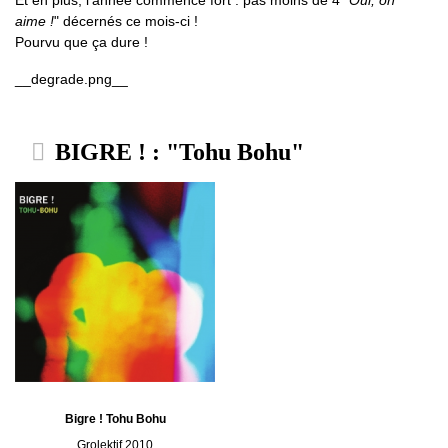
Et en plus, l’année commence fort : pas moins de 4 "
Oui, on
aime !
" décernés ce mois-ci !
Pourvu que ça dure !
__degrade.png__
BIGRE ! : "Tohu Bohu"
Bigre ! Tohu Bohu
Grolektif 2010