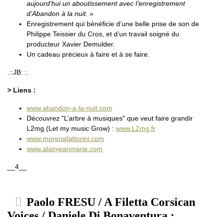
aujourd’hui un aboutissement avec l’enregistrement
d’Abandon à la nuit.
»
Enregistrement qui bénéficie d’une belle prise de son de
Philippe Teissier du Cros, et d’un travail soigné du
producteur Xavier Demulder.
Un cadeau précieux à faire et à se faire.
.::JB: :.
> Liens :
www.abandon-a-la-nuit.com
Découvrez "L’arbre à musiques" que veut faire grandir
L2mg (Let my music Grow) :
www.L2mg.fr
www.morenafattorini.com
www.alainjeanmarie.com
__4__
Paolo FRESU / A Filetta Corsican
Voices / Daniele Di Bonaventura :