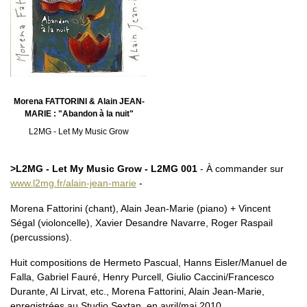
Morena FATTORINI & Alain JEAN-
MARIE : "Abandon à la nuit"
L2MG - Let My Music Grow
>L2MG - Let My Music Grow - L2MG 001
- À commander sur
www.l2mg.fr/alain-jean-marie
-
Morena Fattorini (chant), Alain Jean-Marie (piano) + Vincent
Ségal (violoncelle), Xavier Desandre Navarre, Roger Raspail
(percussions).
Huit compositions de Hermeto Pascual, Hanns Eisler/Manuel de
Falla, Gabriel Fauré, Henry Purcell, Giulio Caccini/Francesco
Durante, Al Lirvat, etc., Morena Fattorini, Alain Jean-Marie,
enregistrées au Studio Sextan, en avril/mai 2010.