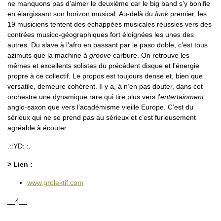
ne manquons pas d’aimer le deuxième car le big band s’y bonifie
en élargissant son horizon musical. Au-delà du
funk
premier, les
19 musiciens tentent des échappées musicales réussies vers des
contrées musico-géographiques fort éloignées les unes des
autres. Du slave à l’afro en passant par le paso doble, c’est tous
azimuts que la machine à
groove
carbure. On retrouve les
mêmes et excellents solistes du précédent disque et l’énergie
propre à ce collectif. Le propos est toujours dense et, bien que
versatile, demeure cohérent. Il y a, à n’en pas douter, dans cet
orchestre une dynamique rare qui tire plus vers l’
entertainment
anglo-saxon que vers l’académisme vieille Europe. C’est du
sérieux qui ne se prend pas au sérieux et c’est furieusement
agréable à écouter.
.::YD: :.
> Lien :
www.grolektif.com
__4__