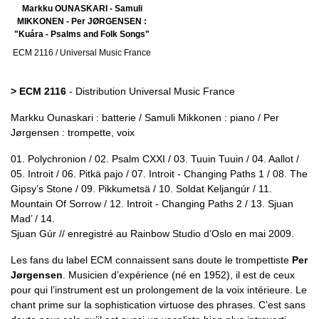
Markku OUNASKARI - Samuli
MIKKONEN - Per JØRGENSEN :
"Kuára - Psalms and Folk Songs"
ECM 2116 / Universal Music France
> ECM 2116
- Distribution Universal Music France
Markku Ounaskari : batterie / Samuli Mikkonen : piano / Per
Jørgensen : trompette, voix
01. Polychronion / 02. Psalm CXXI / 03. Tuuin Tuuin / 04. Aallot /
05. Introit / 06. Pitkä pajo / 07. Introit - Changing Paths 1 / 08. The
Gipsy’s Stone / 09. Pikkumetsä / 10. Soldat Keljangúr / 11.
Mountain Of Sorrow / 12. Introit - Changing Paths 2 / 13. Sjuan
Mad’ / 14.
Sjuan Gúr // enregistré au Rainbow Studio d’Oslo en mai 2009.
Les fans du label ECM connaissent sans doute le trompettiste
Per
Jørgensen
. Musicien d’expérience (né en 1952), il est de ceux
pour qui l’instrument est un prolongement de la voix intérieure. Le
chant prime sur la sophistication virtuose des phrases. C’est sans