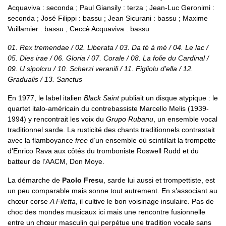
Acquaviva : seconda ; Paul Giansily : terza ; Jean-Luc Geronimi :
seconda ; José Filippi : bassu ; Jean Sicurani : bassu ; Maxime
Vuillamier : bassu ; Ceccè Acquaviva : bassu
01. Rex tremendae / 02. Liberata / 03. Da tè à mè / 04. Le lac /
05. Dies irae / 06. Gloria / 07. Corale / 08. La folie du Cardinal /
09. U sipolcru / 10. Scherzi veranili / 11. Figliolu d’ella / 12.
Gradualis / 13. Sanctus
En 1977, le label italien
Black Saint
publiait un disque atypique : le
quartet italo-américain du contrebassiste Marcello Melis (1939-
1994) y rencontrait les voix du
Grupo Rubanu
, un ensemble vocal
traditionnel sarde. La rusticité des chants traditionnels contrastait
avec la flamboyance
free
d’un ensemble où scintillait la trompette
d’Enrico Rava aux côtés du tromboniste Roswell Rudd et du
batteur de l’AACM, Don Moye.
La démarche de
Paolo Fresu
, sarde lui aussi et trompettiste, est
un peu comparable mais sonne tout autrement. En s’associant au
chœur corse
A Filetta
, il cultive le bon voisinage insulaire. Pas de
choc des mondes musicaux ici mais une rencontre fusionnelle
entre un chœur masculin qui perpétue une tradition vocale sans