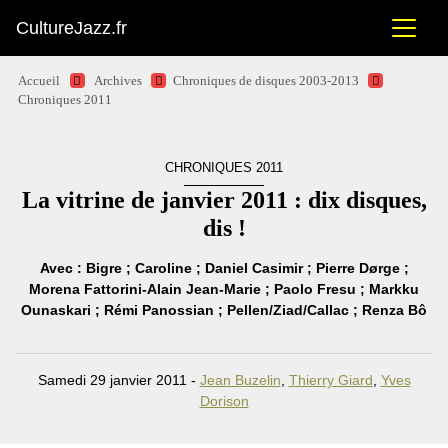
CultureJazz.fr
Accueil
Archives
Chroniques de disques 2003-2013
Chroniques 2011
CHRONIQUES 2011
La vitrine de janvier 2011 : dix disques,
dis !
Avec : Bigre ; Caroline ; Daniel Casimir ; Pierre Dørge ;
Morena Fattorini-Alain Jean-Marie ; Paolo Fresu ; Markku
Ounaskari ; Rémi Panossian ; Pellen/Ziad/Callac ; Renza Bô
Samedi 29 janvier 2011 -
Jean Buzelin
,
Thierry Giard
,
Yves
Dorison