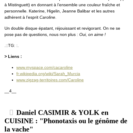
à Mistinguett) en donnant à l’ensemble une couleur fraîche et
personnelle. Katerine, Higelin, Jeanne Balibar et les autres
adhèrent à l’esprit
Caroline
.
Un double disque épatant, réjouissant et revigorant. On ne se
pose pas de questions, nous non plus :
Oui, on aime !
.::TG: :.
> Liens :
www.myspace.com/cacaroline
fr.wikipedia.org/wiki/Sarah_Murcia
www.zigzag-territoires.com/Caroline
__4__
Daniel CASIMIR & YOLK en
CUISINE : "Phonotaxis ou le génôme de
la vache"