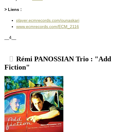
> Liens :
player.ecmrecords.com/ounaskari
www.ecmrecords.com/ECM_2116
__4__
Rémi PANOSSIAN Trio : "Add
Fiction"