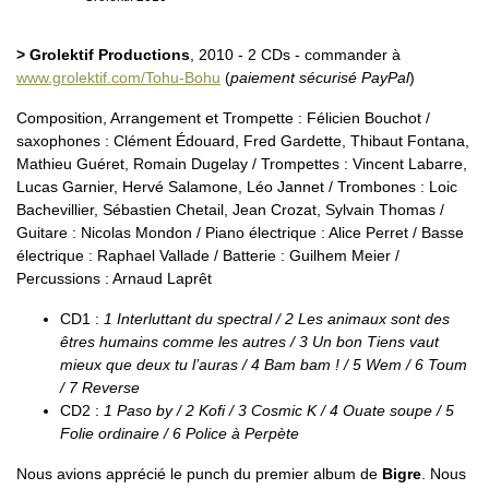
> Grolektif Productions
, 2010 - 2 CDs - commander à
www.grolektif.com/Tohu-Bohu
(
paiement sécurisé PayPal
)
Composition, Arrangement et Trompette : Félicien Bouchot /
saxophones : Clément Édouard, Fred Gardette, Thibaut Fontana,
Mathieu Guéret, Romain Dugelay / Trompettes : Vincent Labarre,
Lucas Garnier, Hervé Salamone, Léo Jannet / Trombones : Loic
Bachevillier, Sébastien Chetail, Jean Crozat, Sylvain Thomas /
Guitare : Nicolas Mondon / Piano électrique : Alice Perret / Basse
électrique : Raphael Vallade / Batterie : Guilhem Meier /
Percussions : Arnaud Laprêt
CD1 :
1 Interluttant du spectral / 2 Les animaux sont des
êtres humains comme les autres / 3 Un bon Tiens vaut
mieux que deux tu l’auras / 4 Bam bam ! / 5 Wem / 6 Toum
/ 7 Reverse
CD2 :
1 Paso by / 2 Kofi / 3 Cosmic K / 4 Ouate soupe / 5
Folie ordinaire / 6 Police à Perpète
Nous avions apprécié le punch du premier album de
Bigre
. Nous