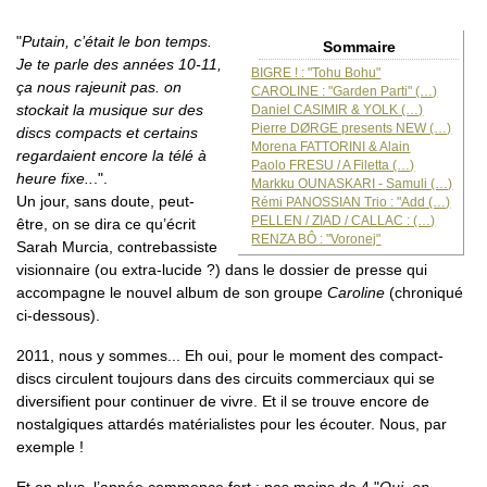
"
Putain, c’était le bon temps.
Sommaire
Je te parle des années 10-11,
BIGRE ! : "Tohu Bohu"
ça nous rajeunit pas. on
CAROLINE : "Garden Parti" (…)
stockait la musique sur des
Daniel CASIMIR & YOLK (…)
Pierre DØRGE presents NEW (…)
discs compacts et certains
Morena FATTORINI & Alain
regardaient encore la télé à
Paolo FRESU / A Filetta (…)
heure fixe..
.".
Markku OUNASKARI - Samuli (…)
Un jour, sans doute, peut-
Rémi PANOSSIAN Trio : "Add (…)
PELLEN / ZIAD / CALLAC : (…)
être, on se dira ce qu’écrit
RENZA BÔ : "Voronej"
Sarah Murcia, contrebassiste
visionnaire (ou extra-lucide ?) dans le dossier de presse qui
accompagne le nouvel album de son groupe
Caroline
(chroniqué
ci-dessous).
2011, nous y sommes... Eh oui, pour le moment des compact-
discs circulent toujours dans des circuits commerciaux qui se
diversifient pour continuer de vivre. Et il se trouve encore de
nostalgiques attardés matérialistes pour les écouter. Nous, par
exemple !