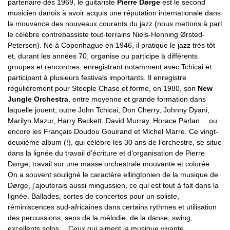
partenaire dès 1969, le guitariste
Pierre Dørge
est le second
musicien danois à avoir acquis une réputation internationale dans
la mouvance des nouveaux courants du jazz (nous mettons à part
le célèbre contrebassiste tout-terrains Niels-Henning Ørsted-
Petersen). Né à Copenhague en 1946, il pratique le jazz très tôt
et, durant les années 70, organise ou participe à différents
groupes et rencontres, enregistrant notamment avec Tchicai et
participant à plusieurs festivals importants. Il enregistre
régulièrement pour Steeple Chase et forme, en 1980, son
New
Jungle Orchestra
, entre moyenne et grande formation dans
laquelle jouent, outre John Tchicai, Don Cherry, Johnny Dyani,
Marilyn Mazur, Harry Beckett, David Murray, Horace Parlan… ou
encore les Français Doudou Gouirand et Michel Marre. Ce vingt-
deuxième album (!), qui célèbre les 30 ans de l’orchestre, se situe
dans la lignée du travail d’écriture et d’organisation de Pierre
Dørge, travail sur une masse orchestrale mouvante et colorée.
On a souvent souligné le caractère ellingtonien de la musique de
Dørge, j’ajouterais aussi mingussien, ce qui est tout à fait dans la
lignée. Ballades, sortes de concertos pour un soliste,
réminiscences sud-africaines dans certains rythmes et utilisation
des percussions, sens de la mélodie, de la danse, swing,
excellents solos… Ceux qui aiment la musique vivante,