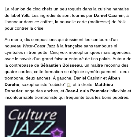
La réunion de cinq chefs un peu toqués dans la cuisine nantaise
du label Yolk. Les ingrédients sont fournis par
Daniel Casimir
, à
l’honneur dans ce coffret, la nouvelle carte (maîtresse) de Yolk
pour contrer la crise.
Au menu, dix compositions qui dessinent les contours d’un
nouveau
West-Coast Jazz
à la française sans tambours ni
cymbales ni trompette. Cinq voix monophoniques mais agencées
avec le savoir d’un grand faiseur entouré de fins palais. Autour de
la contrebasse de
Sébastien Boisseau
, un maître reconnu des
quatre cordes, cette formation se déploie symétriquement : deux
trombone, deux anches. À gauche, Daniel Casimir et
Alban
Darche
, saxophoniste "cubiste"
[
1
]
et à droite,
Matthieu
Donarier
, ange des anches, et
Jean-Louis Pommier
inflexible et
incontournable tromboniste qui fréquente tous les bons pupitres.