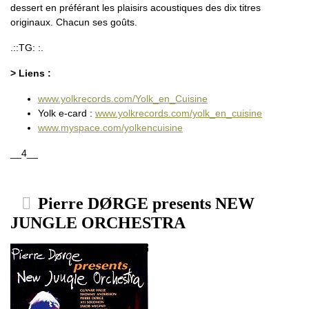
dessert en préférant les plaisirs acoustiques des dix titres
originaux. Chacun ses goûts.
.::TG: :.
> Liens :
www.yolkrecords.com/Yolk_en_Cuisine
Yolk e-card :
www.yolkrecords.com/yolk_en_cuisine
www.myspace.com/yolkencuisine
__4__
Pierre DØRGE presents NEW
JUNGLE ORCHESTRA