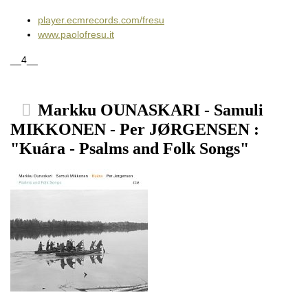
player.ecmrecords.com/fresu
www.paolofresu.it
__4__
Markku OUNASKARI - Samuli
MIKKONEN - Per JØRGENSEN :
"Kuára - Psalms and Folk Songs"