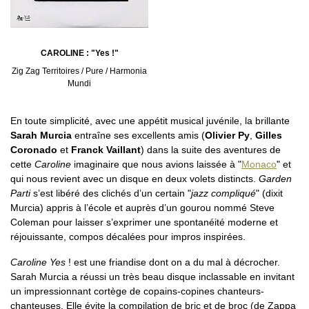
CAROLINE : "Yes !"
Zig Zag Territoires / Pure / Harmonia
Mundi
En toute simplicité, avec une appétit musical juvénile, la brillante
Sarah Murcia
entraîne ses excellents amis (
Olivier Py
,
Gilles
Coronado
et
Franck Vaillant
) dans la suite des aventures de
cette
Caroline
imaginaire que nous avions laissée à "
Monaco
" et
qui nous revient avec un disque en deux volets distincts.
Garden
Parti
s’est libéré des clichés d’un certain "
jazz compliqué
" (dixit
Murcia) appris à l’école et auprès d’un gourou nommé Steve
Coleman pour laisser s’exprimer une spontanéité moderne et
réjouissante, compos décalées pour impros inspirées.
Caroline Yes
! est une friandise dont on a du mal à décrocher.
Sarah Murcia a réussi un très beau disque inclassable en invitant
un impressionnant cortège de copains-copines chanteurs-
chanteuses. Elle évite la compilation de bric et de broc (de Zappa