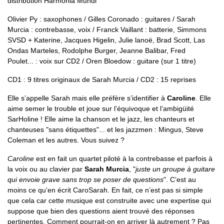
distribution Harmonia Mundi
Olivier Py : saxophones / Gilles Coronado : guitares / Sarah
Murcia : contrebasse, voix / Franck Vaillant : batterie, Simmons
SVSD + Katerine, Jacques Higelin, Julie lanoë, Brad Scott, Las
Ondas Marteles, Rodolphe Burger, Jeanne Balibar, Fred
Poulet... : voix sur CD2 / Oren Bloedow : guitare (sur 1 titre)
CD1 : 9 titres originaux de Sarah Murcia / CD2 : 15 reprises
Elle s’appelle Sarah mais elle préfère s’identifier à
Caroline
. Elle
aime semer le trouble et joue sur l’équivoque et l’ambigüité
SarHoline ! Elle aime la chanson et le jazz, les chanteurs et
chanteuses "sans étiquettes"... et les jazzmen : Mingus, Steve
Coleman et les autres. Vous suivez ?
Caroline
est en fait un quartet piloté à la contrebasse et parfois à
la voix ou au clavier par
Sarah Murcia
, "
juste un groupe à guitare
qui envoie grave sans trop se poser de questions
". C’est au
moins ce qu’en écrit CaroSarah. En fait, ce n’est pas si simple
que cela car cette musique est construite avec une expertise qui
suppose que bien des questions aient trouvé des réponses
pertinentes. Comment pourrait-on en arriver là autrement ? Pas