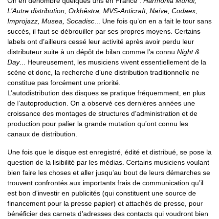
On en dénombre quelques uns en France :
Harmonia Mundi,
L’Autre distribution, Orkhêstra, MVS-Anticraft, Naïve, Codaex,
Improjazz, Musea, Socadisc
... Une fois qu’on en a fait le tour sans
succès, il faut se débrouiller par ses propres moyens. Certains
labels ont d’ailleurs cessé leur activité après avoir perdu leur
distributeur suite à un dépôt de bilan comme l’a connu
Night &
Day
... Heureusement, les musiciens vivent essentiellement de la
scène et donc, la recherche d’une distribution traditionnelle ne
constitue pas forcément une priorité.
L’autodistribution des disques se pratique fréquemment, en plus
de l’autoproduction. On a observé ces dernières années une
croissance des montages de structures d’administration et de
production pour palier la grande mutation qu’ont connu les
canaux de distribution.
Une fois que le disque est enregistré, édité et distribué, se pose la
question de la lisibilité par les médias. Certains musiciens voulant
bien faire les choses et aller jusqu’au bout de leurs démarches se
trouvent confrontés aux importants frais de communication qu’il
est bon d’investir en publicités (qui constituent une source de
financement pour la presse papier) et attachés de presse, pour
bénéficier des carnets d’adresses des contacts qui voudront bien