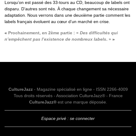
Lorsqu’on est passé des 33-tours au CD, beaucoup de labels ont
disparu. D’autres sont nés. À chaque changement sa nécessaire
adaptation. Nous verrons dans une deuxième partie comment les
labels français évoluent au cœur d’un marché en crise.
Prochainement, en 2ème partie : «
Des difficultés qui
n’empêchent pas l’existence de nombreux labels
. »
CultureJazz
- Magazine spécialisé en ligne - ISSN 2266-4009
Tous droits réservés - Association CultureJazz® - France
CultureJazz®
est une marque déposée.
Espace privé : se connecter