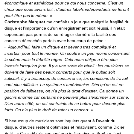
économique et esthétique pour ce qui nous concerne. C’est un
choix que nous avons fait ; d’autres labels indépendants ne feront
peut-être pas le même. »
.
Christophe Marguet
me confiait un jour que malgré la fragilité du
disque et l’importance qu’un enregistrement soit réussi, il n’était
cependant pas permis de se réfugier derrière la facilité des
concerts décrochés parfois avec beaucoup de peine :
« Aujourd’hui, faire un disque est devenu très compliqué et
incertain pour tout le monde. On souffre un peu moins concernant
la scène mais la fébrilité règne. Cela nous oblige à être plus
investis lorsqu’on joue. Il y a une sorte de réveil : les musiciens se
doivent de faire des beaux concerts pour que le public soit
satisfait. Il y a beaucoup de concurrence, les conditions de travail
sont plus difficiles. Le système s’américanise. Dès qu’on est en
position de faiblesse, on n’a plus le droit d’exister. Ça donne un
gâchis énorme car certains ne peuvent plus s’exprimer sur scène.
D’un autre côté, on est contraints de se battre pour devenir plus
forts. On n’a plus le droit de rater un concert. »
Si beaucoup de musiciens sont inquiets quant à l’avenir du
disque, d’autres restent optimistes et relativisent, comme Didier
Petit :
« On a dit très souvent que le livre disparaîtrait, or il est