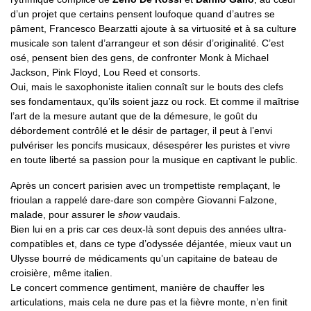
d’un projet que certains pensent loufoque quand d’autres se
pâment, Francesco Bearzatti ajoute à sa virtuosité et à sa culture
musicale son talent d’arrangeur et son désir d’originalité. C’est
osé, pensent bien des gens, de confronter Monk à Michael
Jackson, Pink Floyd, Lou Reed et consorts.
Oui, mais le saxophoniste italien connaît sur le bouts des clefs
ses fondamentaux, qu’ils soient jazz ou rock. Et comme il maîtrise
l’art de la mesure autant que de la démesure, le goût du
débordement contrôlé et le désir de partager, il peut à l’envi
pulvériser les poncifs musicaux, désespérer les puristes et vivre
en toute liberté sa passion pour la musique en captivant le public.
Après un concert parisien avec un trompettiste remplaçant, le
frioulan a rappelé dare-dare son compère Giovanni Falzone,
malade, pour assurer le
show
vaudais.
Bien lui en a pris car ces deux-là sont depuis des années ultra-
compatibles et, dans ce type d’odyssée déjantée, mieux vaut un
Ulysse bourré de médicaments qu’un capitaine de bateau de
croisière, même italien.
Le concert commence gentiment, manière de chauffer les
articulations, mais cela ne dure pas et la fièvre monte, n’en finit