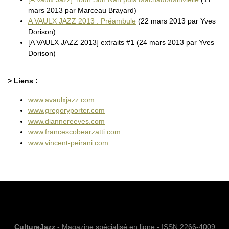
mars 2013 par Marceau Brayard)
A VAULX JAZZ 2013 : Préambule
(22 mars 2013 par Yves
Dorison)
[A VAULX JAZZ 2013] extraits #1 (24 mars 2013 par Yves
Dorison)
> Liens :
www.avaulxjazz.com
www.gregoryporter.com
www.diannereeves.com
www.francescobearzatti.com
www.vincent-peirani.com
CultureJazz
- Magazine spécialisé en ligne - ISSN 2266-4009