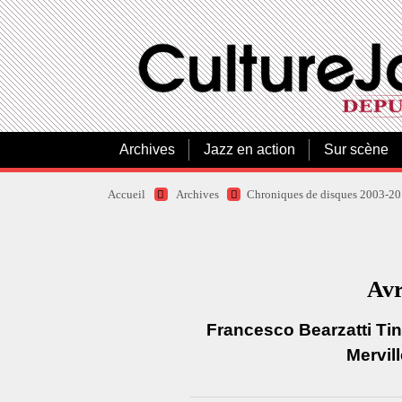
Archives
Jazz en action
Sur scène
Accueil
Archives
Chroniques de disques 2003-2
Avr
Francesco Bearzatti Ti
Mervill