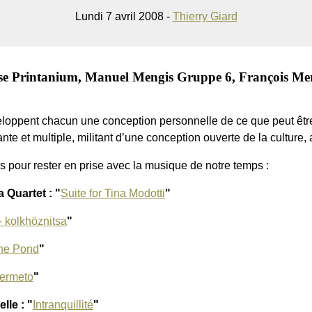
Lundi 7 avril 2008 -
Thierry Giard
se Printanium, Manuel Mengis Gruppe 6, François Mervi
oppent chacun une conception personnelle de ce que peut être l
te et multiple, militant d’une conception ouverte de la culture,
 pour rester en prise avec la musique de notre temps :
 Quartet : "
Suite for Tina Modotti
"
- kolkhöznitsa
"
he Pond
"
ermeto
"
lle : "
Intranquillité
"