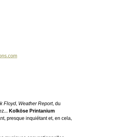
sons.com
k Floyd
,
Weather Report
, du
ez...
Kolköse Printanium
, presque inquiétant et, en cela,