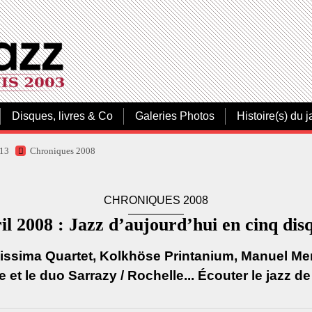
Disques, livres & Co
Galeries Photos
Histoire(s) du j
013
Chroniques 2008
CHRONIQUES 2008
il 2008 : Jazz d’aujourd’hui en cinq dis
nissima Quartet, Kolkhöse Printanium, Manuel Me
e et le duo Sarrazy / Rochelle... Écouter le jazz de