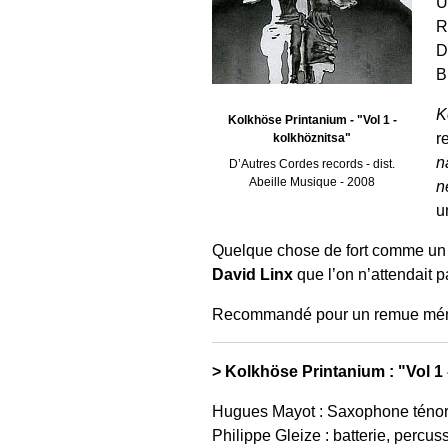
U
R
D
B
K
Kolkhöse Printanium - "Vol 1 -
r
kolkhöznitsa"
n
D’Autres Cordes records - dist.
Abeille Musique - 2008
n
u
Quelque chose de fort comme u
David Linx
que l’on n’attendait 
Recommandé pour un remue mén
> Kolkhöse Printanium : "Vol 1
Hugues Mayot : Saxophone ténor et
Philippe Gleize : batterie, percuss