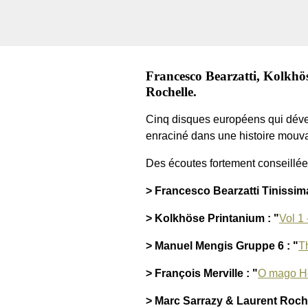
Francesco Bearzatti, Kolkhö
Rochelle.
Cinq disques européens qui dével
enraciné dans une histoire mouvan
Des écoutes fortement conseillées
> Francesco Bearzatti Tinissima
> Kolkhöse Printanium : "
Vol 1 
> Manuel Mengis Gruppe 6 : "
T
> François Merville : "
O mago H
> Marc Sarrazy & Laurent Roche