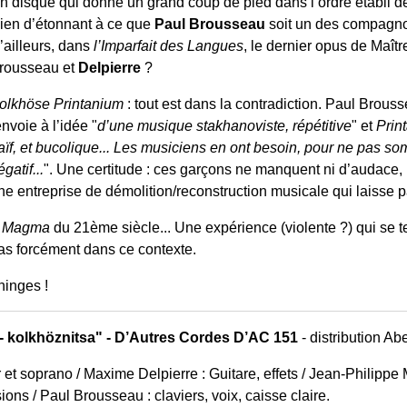
n disque qui donne un grand coup de pied dans l’ordre établi 
ien d’étonnant à ce que
Paul Brousseau
soit un des compagnon
’ailleurs, dans
l’Imparfait des Langues
, le dernier opus de Maîtr
rousseau et
Delpierre
?
olkhöse Printanium
: tout est dans la contradiction. Paul Brou
envoie à l’idée "
d’une musique stakhanoviste, répétitive
" et
Prin
aïf, et bucolique... Les musiciens en ont besoin, pour ne pas 
égatif...
". Une certitude : ces garçons ne manquent ni d’audace, n
ne entreprise de démolition/reconstruction musicale qui laisse p
n
Magma
du 21ème siècle... Une expérience (violente ?) qui se 
pas forcément dans ce contexte.
inges !
 - kolkhöznitsa" - D’Autres Cordes D’AC 151
- distribution Ab
 soprano / Maxime Delpierre : Guitare, effets / Jean-Philippe Mo
ions / Paul Brousseau : claviers, voix, caisse claire.