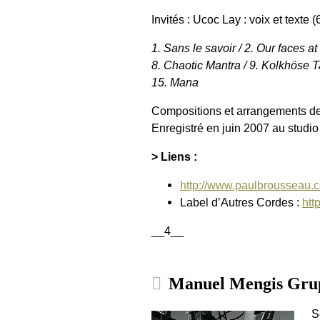
Invités : Ucoc Lay : voix et texte (
1. Sans le savoir / 2. Our faces a
8. Chaotic Mantra / 9. Kolkhöse Tal
15. Mana
Compositions et arrangements d
Enregistré en juin 2007 au studio
> Liens :
http://www.paulbrousseau.
Label d’Autres Cordes :
htt
__4__
Manuel Mengis Grup
S