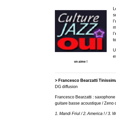
L
s
l
m
l
t
U
e
on aime !
> Francesco Bearzatti Tinissim
DG diffusion
Francesco Bearzatti : saxophone té
guitare basse acoustique / Zeno d
1. Mandi Friul / 2. America ! / 3.