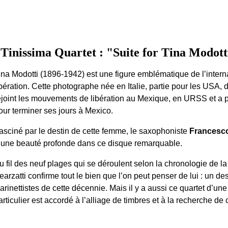
Tinissima Quartet : "Suite for Tina Modott
ina Modotti (1896-1942) est une figure emblématique de l’interna
ibération. Cette photographe née en Italie, partie pour les USA,
ejoint les mouvements de libération au Mexique, en URSS et a p
our terminer ses jours à Mexico.
asciné par le destin de cette femme, le saxophoniste
Francesco
’une beauté profonde dans ce disque remarquable.
u fil des neuf plages qui se déroulent selon la chronologie de l
earzatti confirme tout le bien que l’on peut penser de lui : un de
larinettistes de cette décennie. Mais il y a aussi ce quartet d’un
articulier est accordé à l’alliage de timbres et à la recherche de