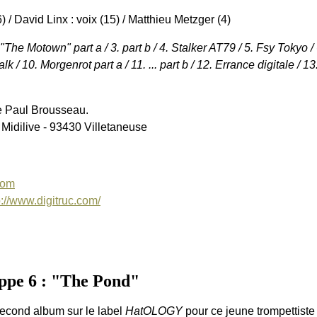
6) / David Linx : voix (15) / Matthieu Metzger (4)
t "The Motown" part a / 3. part b / 4. Stalker AT79 / 5. Fsy Tokyo
k / 10. Morgenrot part a / 11. ... part b / 12. Errance digitale / 
e Paul Brousseau.
 Midilive - 93430 Villetaneuse
com
p://www.digitruc.com/
pe 6 : "The Pond"
econd album sur le label
HatOLOGY
pour ce jeune trompettiste