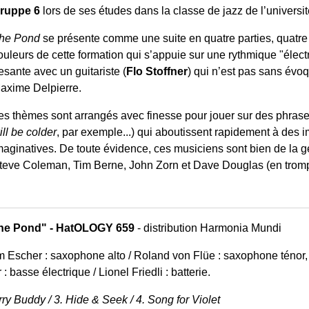
ruppe 6
lors de ses études dans la classe de jazz de l’universi
he Pond
se présente comme une suite en quatre parties, quatre 
ouleurs de cette formation qui s’appuie sur une rythmique "électr
esante avec un guitariste (
Flo Stoffner
) qui n’est pas sans évo
axime Delpierre.
es thèmes sont arrangés avec finesse pour jouer sur des phras
ill be colder
, par exemple...) qui aboutissent rapidement à des i
maginatives. De toute évidence, ces musiciens sont bien de la 
teve Coleman, Tim Berne, John Zorn et Dave Douglas (en trompe
The Pond" - HatOLOGY 659
- distribution Harmonia Mundi
 Escher : saxophone alto / Roland von Flüe : saxophone ténor, cl
: basse électrique / Lionel Friedli : batterie.
rry Buddy / 3. Hide & Seek / 4. Song for Violet