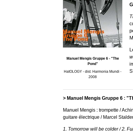
G
T
c
p
M
L
w
Manuel Mengis Gruppe 6 - "The
i
Pond"
S
HatOLOGY - dist. Harmonia Mundi -
2008
> Manuel Mengis Gruppe 6 : "
Manuel Mengis : trompette / Achim
guitare électrique / Marcel Stalder 
1. Tomorrow will be colder / 2. Fu