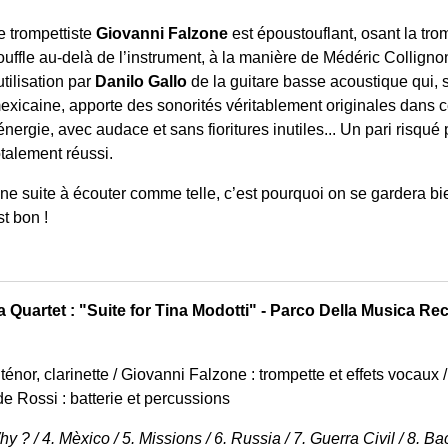
e trompettiste
Giovanni Falzone
est époustouflant, osant la t
ouffle au-delà de l’instrument, à la manière de Médéric Collig
’utilisation par
Danilo Gallo
de la guitare basse acoustique qui, s
exicaine, apporte des sonorités véritablement originales dans ce
’énergie, avec audace et sans fioritures inutiles... Un pari risqué
otalement réussi.
ne suite à écouter comme telle, c’est pourquoi on se gardera bie
st bon !
a Quartet : "Suite for Tina Modotti" - Parco Della Musica 
nor, clarinette / Giovanni Falzone : trompette et effets vocaux 
e Rossi : batterie et percussions
 Why ? / 4. Mèxico / 5. Missions / 6. Russia / 7. Guerra Civil / 8.