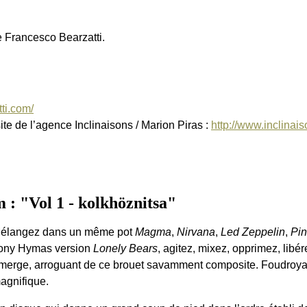
 Francesco Bearzatti.
ti.com/
ite de l’agence Inclinaisons / Marion Piras :
http://www.inclinai
: "Vol 1 - kolkhöznitsa"
élangez dans un même pot
Magma
,
Nirvana
,
Led Zeppelin
,
Pin
ony Hymas version
Lonely Bears
, agitez, mixez, opprimez, libér
merge, arroguant de ce brouet savamment composite. Foudroyant
agnifique.