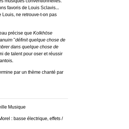
des musiques conventionnelles.
s favoris de Louis Sclavis...
e Louis, ne retrouve-t-on pas
sseau précise que
Kolkhöse
tanuim
"
définit quelque chose de
sombrer dans quelque chose de
i de talent pour oser et réussir
antois.
termine par un thème chanté par
eille Musique
rel : basse électrique, effets /