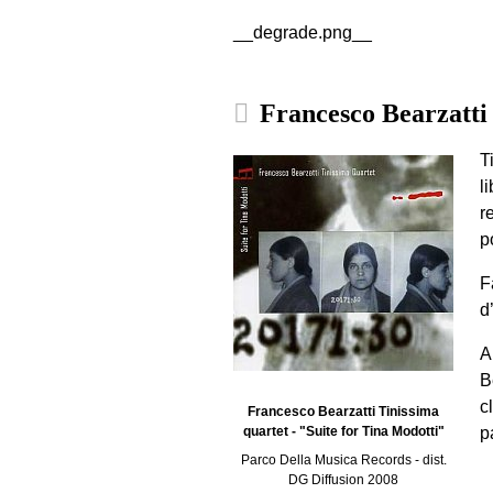
__degrade.png__
Francesco Bearzatti 
T
l
r
p
F
d
A
B
c
Francesco Bearzatti Tinissima
p
quartet - "Suite for Tina Modotti"
Parco Della Musica Records - dist.
DG Diffusion 2008