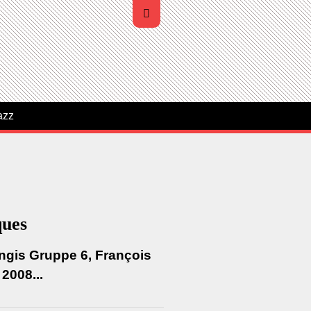
azz
ques
ngis Gruppe 6, François
 2008...