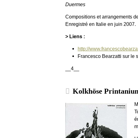
Duermes
Compositions et arrangements de
Enregistré en Italie en juin 2007.
> Liens :
http://www.francescobearzat
Francesco Bearzatti sur le s
__4__
Kolkhöse Printanium 
M
T
é
m